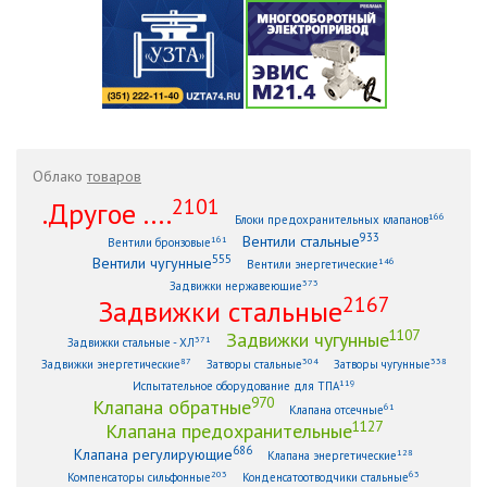
Облако
товаров
2101
.Другое ....
166
Блоки предохранительных клапанов
933
Вентили стальные
161
Вентили бронзовые
555
Вентили чугунные
146
Вентили энергетические
373
Задвижки нержавеющие
2167
Задвижки стальные
1107
Задвижки чугунные
371
Задвижки стальные - ХЛ
87
304
338
Задвижки энергетические
Затворы стальные
Затворы чугунные
119
Испытательное оборудование для ТПА
970
Клапана обратные
61
Клапана отсечные
1127
Клапана предохранительные
686
Клапана регулирующие
128
Клапана энергетические
203
63
Компенсаторы сильфонные
Конденсатоотводчики стальные