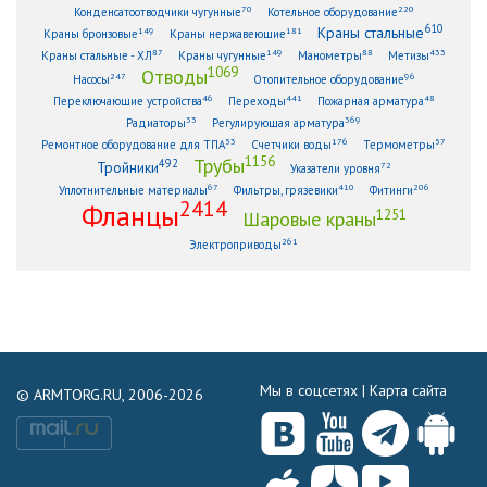
70
220
Конденсатоотводчики чугунные
Котельное оборудование
610
Краны стальные
149
181
Краны бронзовые
Краны нержавеющие
87
149
88
433
Краны стальные - ХЛ
Краны чугунные
Манометры
Метизы
1069
Отводы
247
96
Насосы
Отопительное оборудование
46
441
48
Переключающие устройства
Переходы
Пожарная арматура
33
369
Радиаторы
Регулирующая арматура
53
176
57
Ремонтное оборудование для ТПА
Счетчики воды
Термометры
1156
Трубы
492
Тройники
72
Указатели уровня
67
410
206
Уплотнительные материалы
Фильтры, грязевики
Фитинги
2414
Фланцы
1251
Шаровые краны
261
Электроприводы
Мы в соцсетях |
Карта сайта
© ARMTORG.RU, 2006-2026