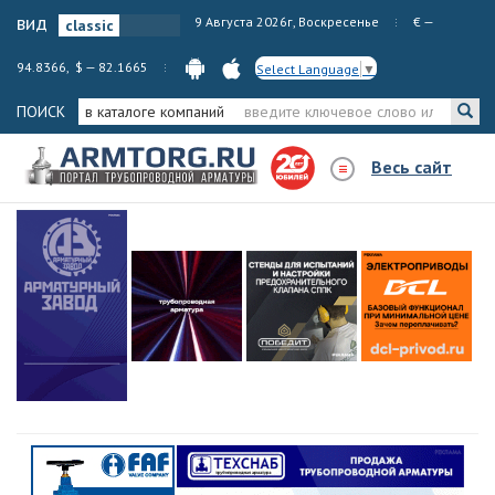
вид
9 Августа 2026г, Воскресенье
€ —
94.8366, $ — 82.1665
Select Language
▼
ПОИСК
в каталоге компаний
Весь сайт