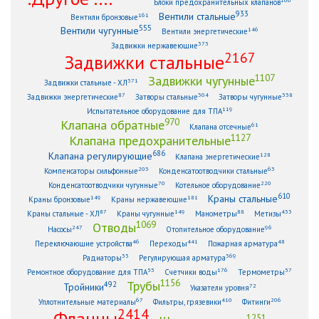
166
Блоки предохранительных клапанов
933
Вентили стальные
161
Вентили бронзовые
555
Вентили чугунные
146
Вентили энергетические
373
Задвижки нержавеющие
2167
Задвижки стальные
1107
Задвижки чугунные
371
Задвижки стальные - ХЛ
87
304
338
Задвижки энергетические
Затворы стальные
Затворы чугунные
119
Испытательное оборудование для ТПА
970
Клапана обратные
61
Клапана отсечные
1127
Клапана предохранительные
686
Клапана регулирующие
128
Клапана энергетические
203
63
Компенсаторы сильфонные
Конденсатоотводчики стальные
70
220
Конденсатоотводчики чугунные
Котельное оборудование
610
Краны стальные
149
181
Краны бронзовые
Краны нержавеющие
87
149
88
433
Краны стальные - ХЛ
Краны чугунные
Манометры
Метизы
1069
Отводы
247
96
Насосы
Отопительное оборудование
46
441
48
Переключающие устройства
Переходы
Пожарная арматура
33
369
Радиаторы
Регулирующая арматура
53
176
57
Ремонтное оборудование для ТПА
Счетчики воды
Термометры
1156
Трубы
492
Тройники
72
Указатели уровня
67
410
206
Уплотнительные материалы
Фильтры, грязевики
Фитинги
2414
Фланцы
1251