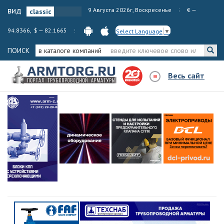
вид
9 Августа 2026г, Воскресенье
€ —
94.8366, $ — 82.1665
Select Language
▼
ПОИСК
в каталоге компаний
Весь сайт