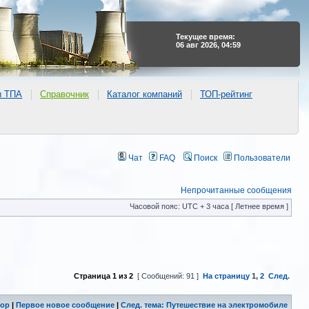
Текущее время:
06 авг 2026, 04:59
ы ТПА
Справочник
Каталог компаний
ТОП-рейтинг
Чат
FAQ
Поиск
Пользователи
Непрочитанные сообщения
Часовой пояс: UTC + 3 часа [ Летнее время ]
Страница
1
из
2
[ Сообщений: 91 ]
На страницу
1
,
2
След.
бор
|
Первое новое сообщение
|
След. тема: Путешествие на электромобиле