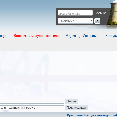
больше...
ации
Вестник арматуростроителя
Медиа
Интервью
Бренд
Пред. тема: Находка ленводопри