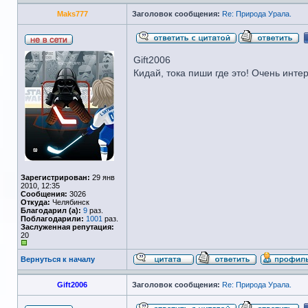
Maks777
Заголовок сообщения:
Re: Природа Урала.
Gift2006
Кидай, тока пиши где это! Очень интер
Зарегистрирован:
29 янв
2010, 12:35
Сообщения:
3026
Откуда:
Челябинск
Благодарил (а):
9
раз.
Поблагодарили:
1001
раз.
Заслуженная репутация:
20
Вернуться к началу
Gift2006
Заголовок сообщения:
Re: Природа Урала.