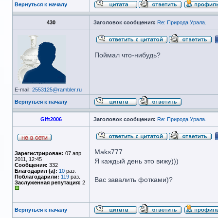
Вернуться к началу
430
Заголовок сообщения:
Re: Природа Урала.
Поймал что-нибудь?
E-mail:
2553125@rambler.ru
Вернуться к началу
Gift2006
Заголовок сообщения:
Re: Природа Урала.
Maks777
Зарегистрирован:
07 апр
2011, 12:45
Я каждый день это вижу)))
Сообщения:
332
Благодарил (а):
10
раз.
Поблагодарили:
119
раз.
Вас завалить фотками)?
Заслуженная репутация:
2
Вернуться к началу