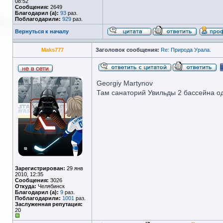
08:52
Сообщения:
2649
Благодарил (а):
93
раз.
Поблагодарили:
929
раз.
Вернуться к началу
Maks777
Заголовок сообщения:
Re: Природа Урала.
Georgiy Martynov
Там санаторий Увильды 2 бассейна од
Зарегистрирован:
29 янв
2010, 12:35
Сообщения:
3026
Откуда:
Челябинск
Благодарил (а):
9
раз.
Поблагодарили:
1001
раз.
Заслуженная репутация:
20