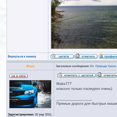
Вернуться к началу
Жорж
Заголовок сообщения:
Re: Природа Урала.
Maks777
классно только пасмурно очень)
_________________
Прямые дороги для быстрых машин
Зарегистрирован:
02 мар 2010,