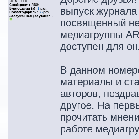
2018, 07:00
Сообщения:
2509
выпуск журнала
Благодарил (а):
1
раз.
Поблагодарили:
36
раз.
Заслуженная репутация:
2
посвященный не
медиагруппы AR
доступен для он
В данном номер
материалы и ста
авторов, поздра
другое. На перв
прочитать мнени
работе медиагру