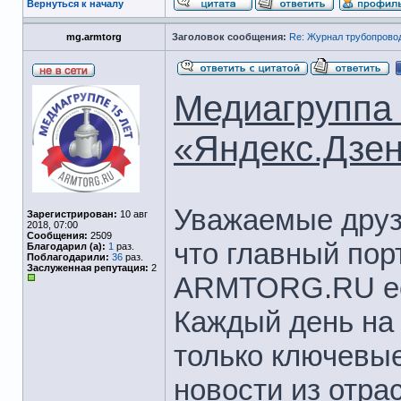
Вернуться к началу
mg.armtorg
Заголовок сообщения:
Re: Журнал трубопрово
Медиагрупп
«Яндекс.Дзен
Уважаемые друз
Зарегистрирован:
10 авг
2018, 07:00
Сообщения:
2509
что главный пор
Благодарил (а):
1
раз.
Поблагодарили:
36
раз.
Заслуженная репутация:
2
ARMTORG.RU ест
Каждый день на
только ключевы
новости из отра