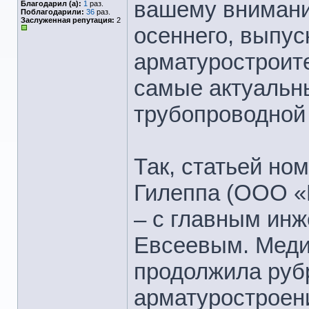
вашему внимани
Благодарил (а):
1
раз.
Поблагодарили:
36
раз.
Заслуженная репутация:
2
осеннего, выпус
арматуростроите
самые актуальн
трубопроводной
Так, статьей но
Гилеппа (ООО «
– с главным ин
Евсеевым. Мед
продолжила руб
арматуростроени