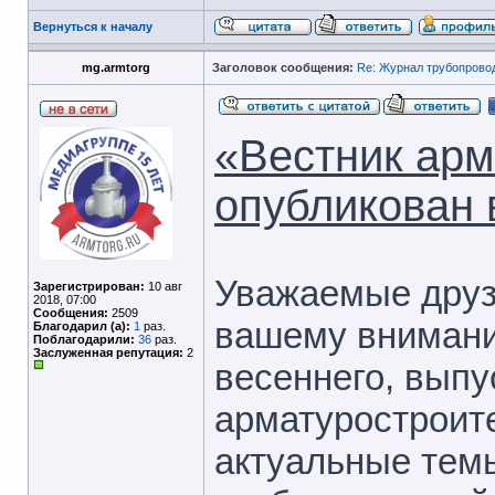
Вернуться к началу
mg.armtorg
Заголовок сообщения:
Re: Журнал трубопрово
«Вестник арм
опубликован 
Уважаемые друз
Зарегистрирован:
10 авг
2018, 07:00
Сообщения:
2509
вашему внимани
Благодарил (а):
1
раз.
Поблагодарили:
36
раз.
Заслуженная репутация:
2
весеннего, выпу
арматуростроит
актуальные тем