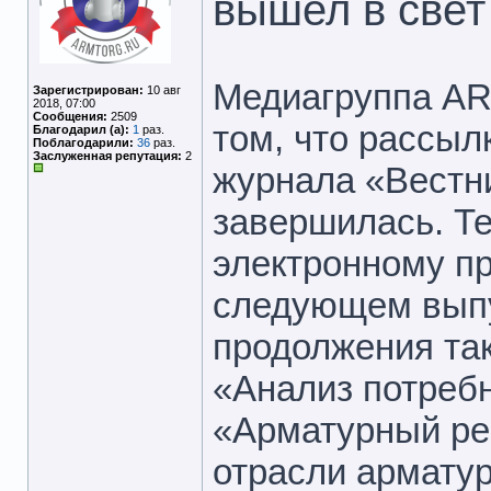
вышел в свет
Медиагруппа A
Зарегистрирован:
10 авг
2018, 07:00
Сообщения:
2509
том, что рассыл
Благодарил (а):
1
раз.
Поблагодарили:
36
раз.
Заслуженная репутация:
2
журнала «Вестн
завершилась. Те
электронному пр
следующем выпу
продолжения так
«Анализ потребн
«Арматурный ре
отрасли арматур