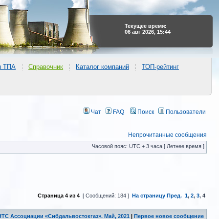
Текущее время:
06 авг 2026, 15:44
ы ТПА
Справочник
Каталог компаний
ТОП-рейтинг
Чат
FAQ
Поиск
Пользователи
Непрочитанные сообщения
Часовой пояс: UTC + 3 часа [ Летнее время ]
Страница
4
из
4
[ Сообщений: 184 ]
На страницу
Пред.
1
,
2
,
3
,
4
 НТС Ассоциации «Сибдальвостокгаз». Май, 2021
|
Первое новое сообщение