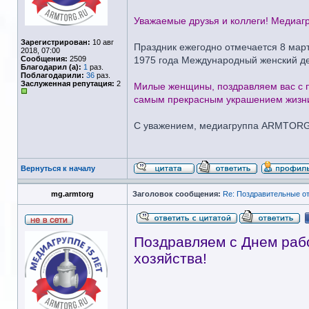
Уважаемые друзья и коллеги! Медиа
Зарегистрирован:
10 авг
Праздник ежегодно отмечается 8 март
2018, 07:00
Сообщения:
2509
1975 года Международный женский де
Благодарил (а):
1
раз.
Поблагодарили:
36
раз.
Заслуженная репутация:
2
Милые женщины, поздравляем вас с пр
самым прекрасным украшением жизн
С уважением, медиагруппа ARMTOR
Вернуться к началу
mg.armtorg
Заголовок сообщения:
Re: Поздравительные 
Поздравляем с Днем раб
хозяйства!