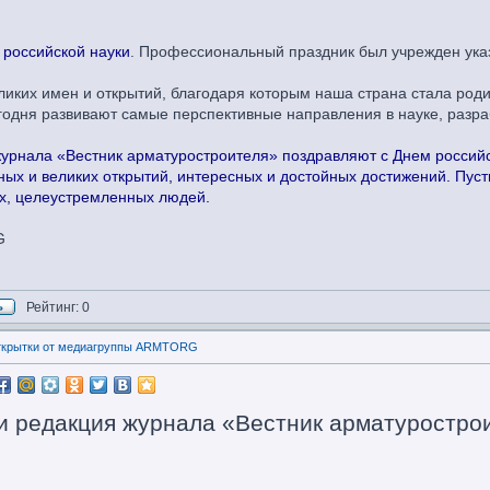
 российской науки
. Профессиональный праздник был учрежден указ
еликих имен и открытий, благодаря которым наша страна стала ро
годня развивают самые перспективные направления в науке, разра
рнала «Вестник арматуростроителя» поздравляют с Днем российс
ных и великих открытий, интересных и достойных достижений. Пусть
х, целеустремленных людей.
G
Рейтинг: 0
открытки от медиагруппы ARMTORG
редакция журнала «Вестник арматурострои