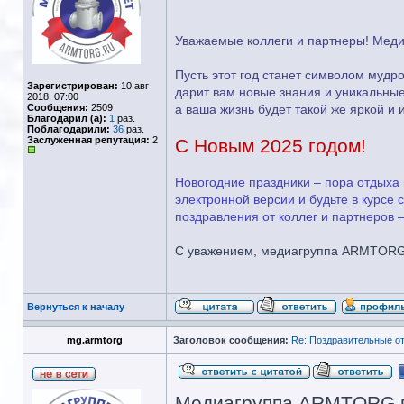
Уважаемые коллеги и партнеры! Мед
Пусть этот год станет символом мудро
Зарегистрирован:
10 авг
дарит вам новые знания и уникальные
2018, 07:00
Сообщения:
2509
а ваша жизнь будет такой же яркой и
Благодарил (а):
1
раз.
Поблагодарили:
36
раз.
Заслуженная репутация:
2
С Новым 2025 годом!
Новогодние праздники – пора отдыха 
электронной версии и будьте в курсе
поздравления от коллег и партнеров 
С уважением, медиагруппа ARMTOR
Вернуться к началу
mg.armtorg
Заголовок сообщения:
Re: Поздравительные 
Медиагруппа ARMTORG по