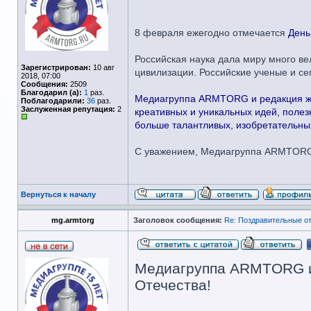
8 февраля ежегодно отмечается
День
Российская наука дала миру много в
Зарегистрирован:
10 авг
цивилизации. Российские ученые и се
2018, 07:00
Сообщения:
2509
Благодарил (а):
1
раз.
Медиагруппа ARMTORG и редакция жу
Поблагодарили:
36
раз.
Заслуженная репутация:
2
креативных и уникальных идей, полез
больше талантливых, изобретательны
С уважением, Медиагруппа ARMTOR
Вернуться к началу
mg.armtorg
Заголовок сообщения:
Re: Поздравительные 
Медиагруппа ARMTORG и 
Отечества!