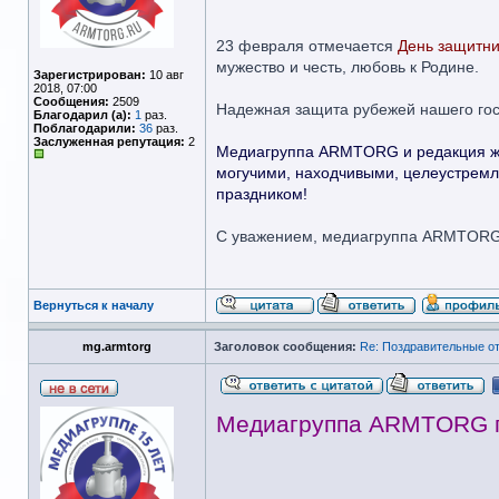
23 февраля отмечается
День защитни
мужество и честь, любовь к Родине.
Зарегистрирован:
10 авг
2018, 07:00
Сообщения:
2509
Надежная защита рубежей нашего госу
Благодарил (а):
1
раз.
Поблагодарили:
36
раз.
Заслуженная репутация:
2
Медиагруппа ARMTORG и редакция жу
могучими, находчивыми, целеустремле
праздником!
С уважением, медиагруппа ARMTOR
Вернуться к началу
mg.armtorg
Заголовок сообщения:
Re: Поздравительные 
Медиагруппа ARMTORG п