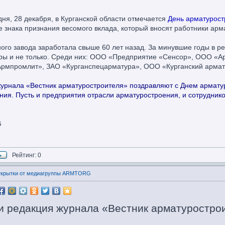
ня, 28 декабря, в Курганской области отмечается
День арматурост
ве знака признания весомого вклада, который вносят работники арм
ого завода заработала свыше 60 лет назад. За минувшие годы в р
уры и не только. Среди них: ООО «Предприятие «Сенсор», ООО 
мпромлит», ЗАО «Курганспецарматура», ООО «Курганский армату
рнала «Вестник арматуростроителя» поздравляют с Днем арматур
ания. Пусть и предприятия отрасли арматуростроения, и сотрудни
G
Рейтинг: 0
открытки от медиагруппы ARMTORG
редакция журнала «Вестник арматурострои