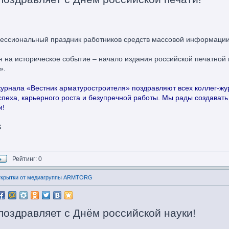
фессиональный праздник работников средств массовой информаци
 на историческое событие – начало издания российской печатной г
».
нала «Вестник арматуростроителя» поздравляют всех коллег-жур
пеха, карьерного роста и безупречной работы. Мы рады создават
и!
G
Рейтинг: 0
открытки от медиагруппы ARMTORG
здравляет c Днём российской науки!