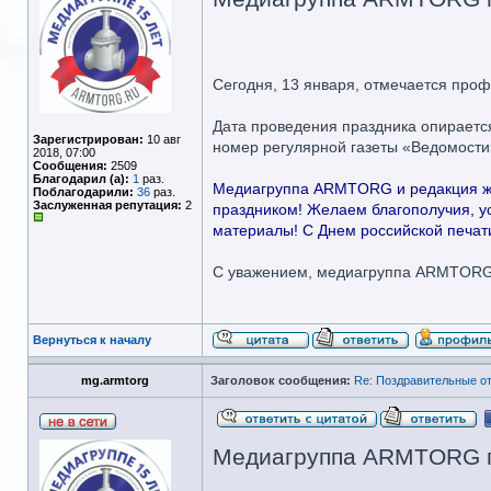
Сегодня, 13 января, отмечается про
Дата проведения праздника опирается
Зарегистрирован:
10 авг
номер регулярной газеты «Ведомости
2018, 07:00
Сообщения:
2509
Благодарил (а):
1
раз.
Медиагруппа ARMTORG и редакция жур
Поблагодарили:
36
раз.
Заслуженная репутация:
2
праздником! Желаем благополучия, ус
материалы! С Днем российской печат
С уважением, медиагруппа ARMTOR
Вернуться к началу
mg.armtorg
Заголовок сообщения:
Re: Поздравительные 
Медиагруппа ARMTORG по