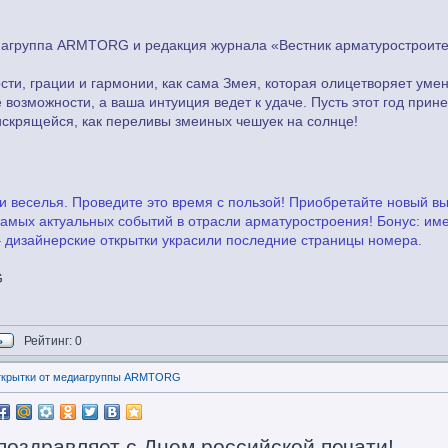
иагруппа ARMTORG и редакция журнала «Вестник арматуростроит
сти, грации и гармонии, как сама Змея, которая олицетворяет уме
 возможности, а ваша интуиция ведет к удаче. Пусть этот год при
 искрящейся, как переливы змеиных чешуек на солнце!
и веселья. Проведите это время с пользой! Приобретайте новый в
 самых актуальных событий в отрасли арматуростроения! Бонус: и
– дизайнерские открытки украсили последние страницы номера.
G
Рейтинг: 0
открытки от медиагруппы ARMTORG
здравляет с Днем российской печати!