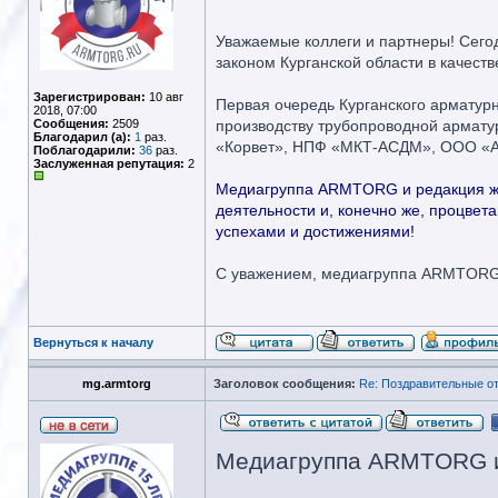
Уважаемые коллеги и партнеры! Сегод
законом Курганской области в качест
Зарегистрирован:
10 авг
Первая очередь Курганского арматурн
2018, 07:00
Сообщения:
2509
производству трубопроводной армат
Благодарил (а):
1
раз.
«Корвет», НПФ «МКТ-АСДМ», ООО «Ар
Поблагодарили:
36
раз.
Заслуженная репутация:
2
Медиагруппа ARMTORG и редакция жу
деятельности и, конечно же, процвет
успехами и достижениями!
С уважением, медиагруппа ARMTOR
Вернуться к началу
mg.armtorg
Заголовок сообщения:
Re: Поздравительные 
Медиагруппа ARMTORG и 