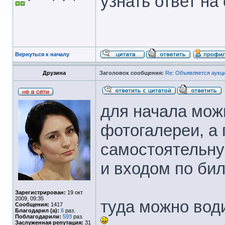
узнать ответ на 
Вернуться к началу
Друзина
Заголовок сообщения:
Re: Объявляется аукци
для начала мож
фотогалереи, а 
самостоятельну
и входом по би
Зарегистрирован:
19 окт
2009, 09:35
туда можно вод
Сообщения:
1417
Благодарил (а):
6
раз.
Поблагодарили:
593
раз.
Заслуженная репутация:
31