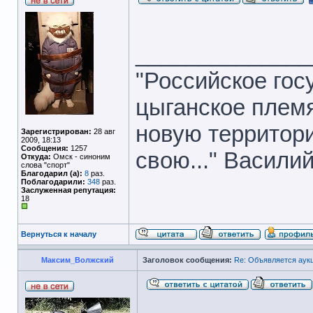
______________
"Российское гос
цыганское племя
новую территори
Зарегистрирован:
28 авг
2009, 18:13
Сообщения:
1257
свою..." Васили
Откуда:
Омск - синоним
слова "спорт"
Благодарил (а):
8
раз.
Поблагодарили:
348
раз.
Заслуженная репутация:
18
Вернуться к началу
Максим_Волжский
Заголовок сообщения:
Re: Объявляется аук