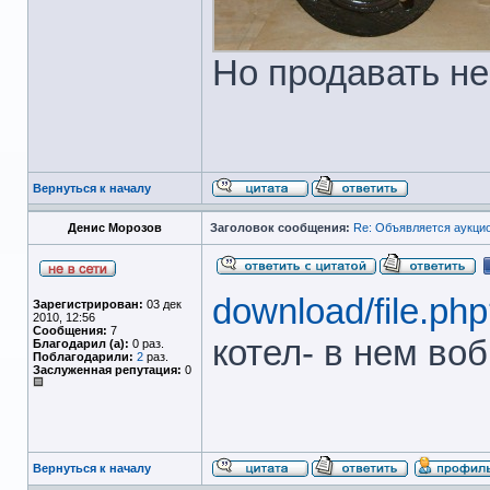
Но продавать не
Вернуться к началу
Денис Морозов
Заголовок сообщения:
Re: Объявляется аукцио
download/file.ph
Зарегистрирован:
03 дек
2010, 12:56
Сообщения:
7
котел- в нем во
Благодарил (а):
0 раз.
Поблагодарили:
2
раз.
Заслуженная репутация:
0
Вернуться к началу