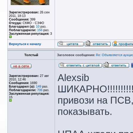
Зарегистрирован:
26 сен
2011, 18:13
Сообщения:
399
Откуда:
СКФО - СЗФО
Благодарил (а):
10
раз.
Поблагодарили:
156
раз.
Заслуженная репутация:
3
Вернуться к началу
Толстый
Заголовок сообщения:
Re: Объявляется аукцио
Alexsib
Зарегистрирован:
27 авг
2010, 12:46
Сообщения:
1690
ШИКАРНО!!!!!!!!!
Благодарил (а):
149
раз.
Поблагодарили:
706
раз.
Заслуженная репутация:
привози на ПСВ,
15
показывать.