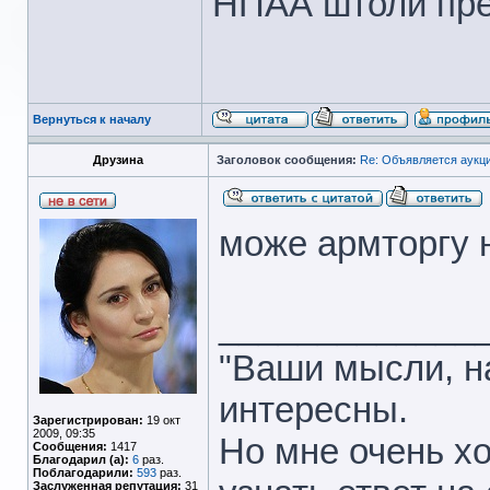
НПАА штоли пре
Вернуться к началу
Друзина
Заголовок сообщения:
Re: Объявляется аукци
може армторгу 
_____________
"Ваши мысли, на
интересны.
Зарегистрирован:
19 окт
2009, 09:35
Но мне очень хо
Сообщения:
1417
Благодарил (а):
6
раз.
Поблагодарили:
593
раз.
Заслуженная репутация:
31