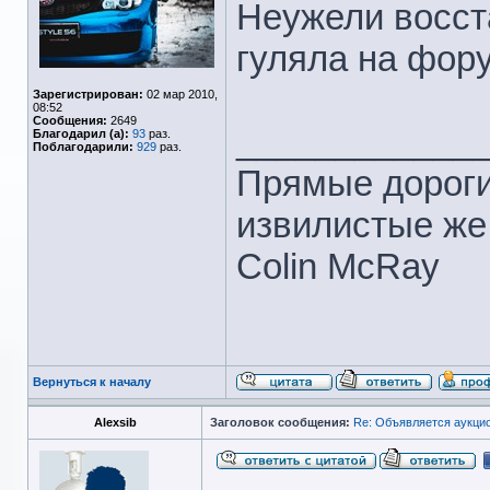
Неужели восс
гуляла на фору
Зарегистрирован:
02 мар 2010,
08:52
Сообщения:
2649
____________
Благодарил (а):
93
раз.
Поблагодарили:
929
раз.
Прямые дороги
извилистые же
Colin McRay
Вернуться к началу
Alexsib
Заголовок сообщения:
Re: Объявляется аукцио