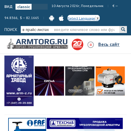
вид
10 Августа 2026г, Понедельник
€ —
94.8366, $ — 82.1665
Select Language
▼
ПОИСК
в прайс-листах
Весь сайт