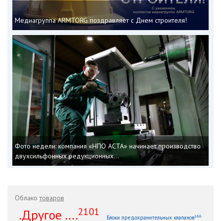
Медиагруппа ARMTORG поздравляет с Днем строителя!
Фото недели: компания «НПО АСТА» начинает производство
двухсильфонных редукционных...
Облако
товаров
2101
.Другое ....
166
Блоки предохранительных клапанов