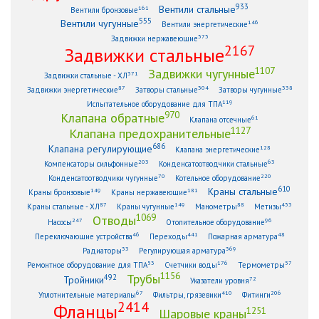
933
Вентили стальные
161
Вентили бронзовые
555
Вентили чугунные
146
Вентили энергетические
373
Задвижки нержавеющие
2167
Задвижки стальные
1107
Задвижки чугунные
371
Задвижки стальные - ХЛ
87
304
338
Задвижки энергетические
Затворы стальные
Затворы чугунные
119
Испытательное оборудование для ТПА
970
Клапана обратные
61
Клапана отсечные
1127
Клапана предохранительные
686
Клапана регулирующие
128
Клапана энергетические
203
63
Компенсаторы сильфонные
Конденсатоотводчики стальные
70
220
Конденсатоотводчики чугунные
Котельное оборудование
610
Краны стальные
149
181
Краны бронзовые
Краны нержавеющие
87
149
88
433
Краны стальные - ХЛ
Краны чугунные
Манометры
Метизы
1069
Отводы
247
96
Насосы
Отопительное оборудование
46
441
48
Переключающие устройства
Переходы
Пожарная арматура
33
369
Радиаторы
Регулирующая арматура
53
176
57
Ремонтное оборудование для ТПА
Счетчики воды
Термометры
1156
Трубы
492
Тройники
72
Указатели уровня
67
410
206
Уплотнительные материалы
Фильтры, грязевики
Фитинги
2414
Фланцы
1251
Шаровые краны