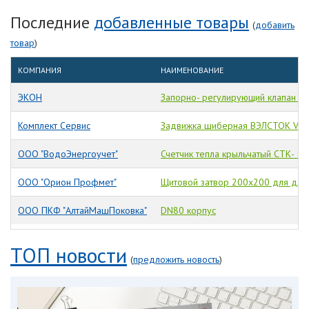
Последние
добавленные товары
(
добавить
товар
)
КОМПАНИЯ
НАИМЕНОВАНИЕ
ЭКОН
Запорно- регулирующий клапан Р6
Комплект Сервис
Задвижка шиберная ВЭЛСТОК VA- 
ООО "ВодоЭнергоучет"
Счетчик тепла крыльчатый СТК- 15
ООО "Орион Профмет"
Щитовой затвор 200х200 для для 
ООО ПКФ "АлтайМашПоковка"
DN80 корпус
ТОП новости
(
предложить новость
)