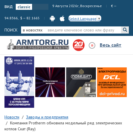
вид
9 Августа 2026г, Воскресенье
€ —
94.8366, $ — 82.1665
Select Language
▼
ПОИСК
в новостях
Весь сайт
Новости
Заводы и предприятия
Компания Protherm обновила модельный ряд электрических
котлов Скат (Ray)