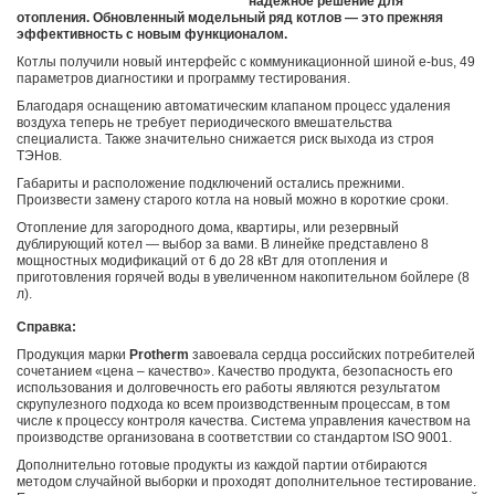
надежное решение для
отопления. Обновленный модельный ряд котлов — это прежняя
эффективность с новым функционалом.
Котлы получили новый интерфейс с коммуникационной шиной e-bus, 49
параметров диагностики и программу тестирования.
Благодаря оснащению автоматическим клапаном процесс удаления
воздуха теперь не требует периодического вмешательства
специалиста. Также значительно снижается риск выхода из строя
ТЭНов.
Габариты и расположение подключений остались прежними.
Произвести замену старого котла на новый можно в короткие сроки.
Отопление для загородного дома, квартиры, или резервный
дублирующий котел — выбор за вами. В линейке представлено 8
мощностных модификаций от 6 до 28 кВт для отопления и
приготовления горячей воды в увеличенном накопительном бойлере (8
л).
Справка:
Продукция марки
Protherm
завоевала сердца российских потребителей
сочетанием «цена – качество». Качество продукта, безопасность его
использования и долговечность его работы являются результатом
скрупулезного подхода ко всем производственным процессам, в том
числе к процессу контроля качества. Система управления качеством на
производстве организована в соответствии со стандартом ISO 9001.
Дополнительно готовые продукты из каждой партии отбираются
методом случайной выборки и проходят дополнительное тестирование.