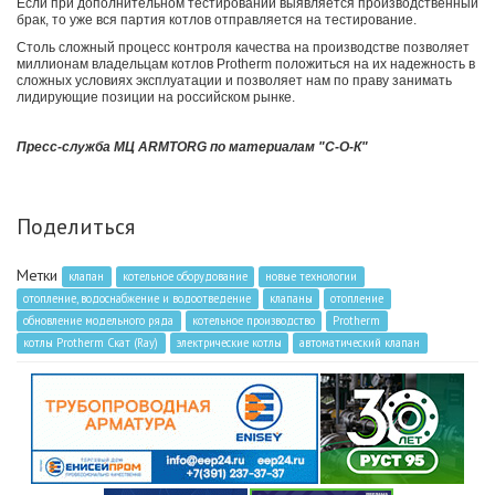
Если при дополнительном тестировании выявляется производственный
брак, то уже вся партия котлов отправляется на тестирование.
Столь сложный процесс контроля качества на производстве позволяет
миллионам владельцам котлов Protherm положиться на их надежность в
сложных условиях эксплуатации и позволяет нам по праву занимать
лидирующие позиции на российском рынке.
Пресс-служба МЦ ARMTORG по материалам "С-О-К"
Поделиться
Метки
клапан
котельное оборудование
новые технологии
отопление, водоснабжение и водоотведение
клапаны
отопление
обновление модельного ряда
котельное производство
Protherm
котлы Protherm Скат (Ray)
электрические котлы
автоматический клапан