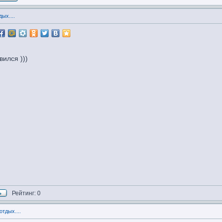
ых....
ился )))
Рейтинг: 0
отдых....