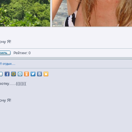
очу Я!
Рейтинг: 0
! отдых....
у......(((((((
очу Я!