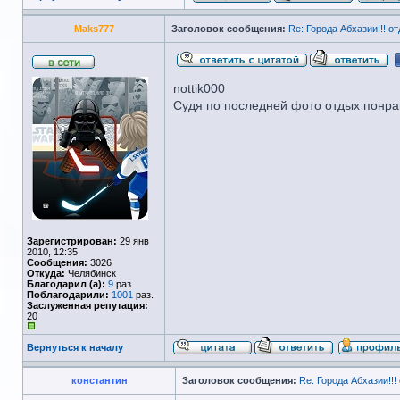
Maks777
Заголовок сообщения:
Re: Города Абхазии!!! отд
nottik000
Судя по последней фото отдых понрав
Зарегистрирован:
29 янв
2010, 12:35
Сообщения:
3026
Откуда:
Челябинск
Благодарил (а):
9
раз.
Поблагодарили:
1001
раз.
Заслуженная репутация:
20
Вернуться к началу
константин
Заголовок сообщения:
Re: Города Абхазии!!! 