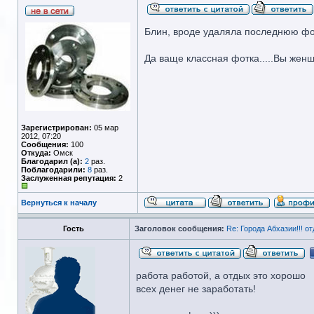
Блин, вроде удаляла последнюю фотку.
Да ваще классная фотка.....Вы женщ
Зарегистрирован:
05 мар
2012, 07:20
Сообщения:
100
Откуда:
Омск
Благодарил (а):
2
раз.
Поблагодарили:
8
раз.
Заслуженная репутация:
2
Вернуться к началу
Гость
Заголовок сообщения:
Re: Города Абхазии!!! отд
работа работой, а отдых это хорошо
всех денег не заработать!