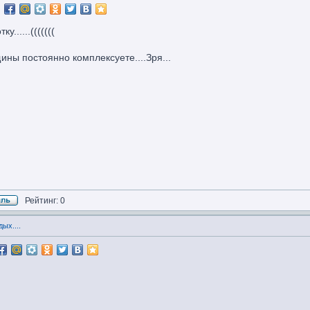
.....(((((((
ины постоянно комплексуете....Зря...
Рейтинг: 0
ых....