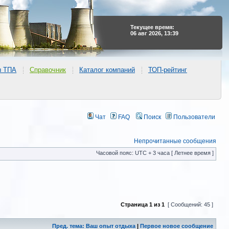
Текущее время:
06 авг 2026, 13:39
ы ТПА
Справочник
Каталог компаний
ТОП-рейтинг
Чат
FAQ
Поиск
Пользователи
Непрочитанные сообщения
Часовой пояс: UTC + 3 часа [ Летнее время ]
Страница
1
из
1
[ Сообщений: 45 ]
Пред. тема: Ваш опыт отдыха
|
Первое новое сообщение