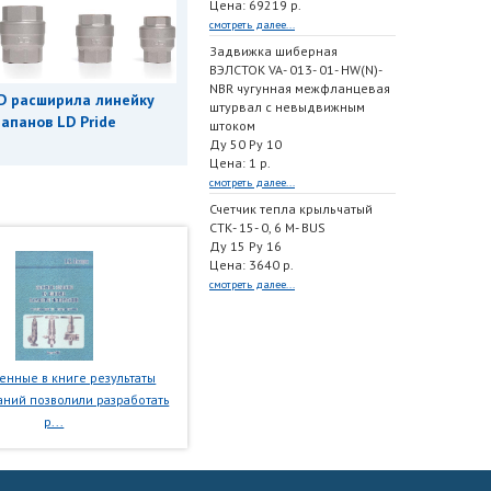
Цена: 69219 р.
смотреть далее...
Задвижка шиберная
ВЭЛСТОК VA- 013- 01- HW(N)-
NBR чугунная межфланцевая
D расширила линейку
штурвал с невыдвижным
апанов LD Pride
штоком
Ду 50 Ру 10
Цена: 1 р.
смотреть далее...
Счетчик тепла крыльчатый
СТК- 15- 0, 6 M- BUS
Ду 15 Ру 16
Цена: 3640 р.
смотреть далее...
нные в книге результаты
ний позволили разработать
р...