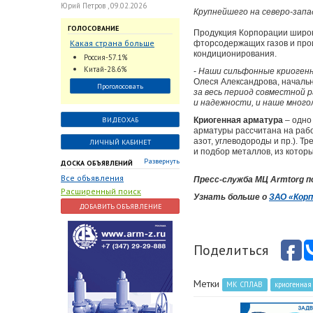
Юрий Петров , 09.02.2026
Крупнейшего на северо-зап
ГОЛОСОВАНИЕ
Продукция Корпорации широк
Какая страна больше
фторсодержащих газов и про
кондиционирования.
всего поставляет
Россия-57.1%
трубопроводную
Китай-28.6%
-
Наши сильфонные криогенн
арматуру в химическую
Олеся Александрова, начальн
Проголосовать
отрасль?
за весь период совместной 
и надежности, и наше много
ВИДЕОХАБ
Криогенная арматура
– одно
арматуры рассчитана на рабо
азот, углеводороды и пр.). Т
ЛИЧНЫЙ КАБИНЕТ
и подбор металлов, из котор
Развернуть
ДОСКА ОБЪЯВЛЕНИЙ
Все объявления
Пресс-служба МЦ Armtorg 
Расширенный поиск
Узнать больше о
ЗАО «Корп
ДОБАВИТЬ ОБЪЯВЛЕНИЕ
Поделиться
Метки
МК СПЛАВ
криогенная