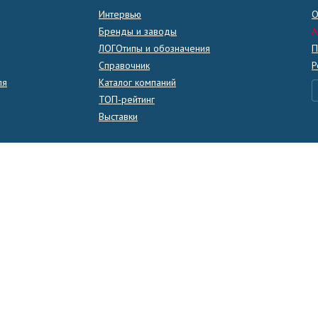
Интервью
О
Бренды и заводы
A
ЛОГОтипы и обозначения
П
Справочник
Р
ля
Каталог компаний
ТОП-рейтинг
Выставки