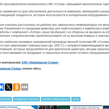
аде производителя хладагентов и МК «Сплав» связывают многолетние па
о применяется для обеспечения деятельности компании, являющейся разра
изводящей хладагенты, которые используются в холодильном оборудовании 
ые клапаны рассчитаны на работу при сверхнизких температурах от мин
ик Управления по продажам арматуры для нефтегазового и химического комп
работы с компанией «Астор» наша продукция с их стороны не вызвала ни ед
летнее сотрудничество свидетельствует об их высоком доверии к нам ка
 из наиболее значимых направлений производственной политики МК «Сплав»
ту при сверхнизких температурах (до -260°C) с легковоспламеняющимися кр
ребования, которые предъявляются для криогенной арматуры, весьма серьезны
ых изготавливается продукция, и серьезные испытания готового оборудования
по материалам
ЗАО «Корпорация Сплав»
орация Сплав»
можно здесь
 арматура
сильфонные клапаны
поставки оборудования
Астор