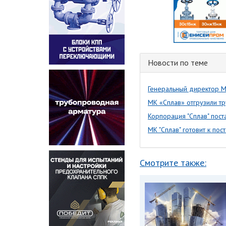
Новости по теме
Генеральный директор М
МК «Сплав» отгрузили т
Корпорация "Сплав" пос
МК "Сплав" готовит к п
Смотрите также: