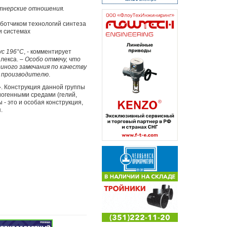
ртнерские отношения.
ботчиком технологий синтеза
и системах
ус 196°С
, - комментирует
лекса. –
Особо отмечу, что
иного замечания по качеству
к производителю
.
. Конструкция данной группы
иогенными средами (гелий,
 - это и особая конструкция,
.