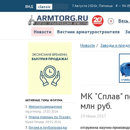
вид
7 Августа 2026г, Пятница
€ — 94.0
Весь
Новости
Вестник арматуростроителя
З
Новости
Заводы и предп
МК "Сплав" п
АКТИВНЫЕ ТЕМЫ ФОРУМА
млн руб.
1.
Импортозамещение
mg.armtorg , 13.02.2026
19 Июня 2017
2.
Нужна помощь по Пскову.
Юрий Петров , 09.02.2026
3.
Грузия и трубопроводы
отгружена научно-производ