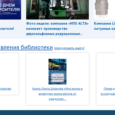
Фото недели: компания «НПО АСТА»
Компания L
роителя!
начинает производство
латунных кл
двухсильфонных редукционных...
вления библиотеки
(
предложить книгу
)
гаязова
Книга Олега Шпакова «Моя жизнь и
Приведе
арматура» жизнь автора от
исследова
рождения...