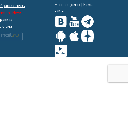
Мы в соцсетях |
Карта
братная связь
сайта
rmtorg.News
равила
еклама