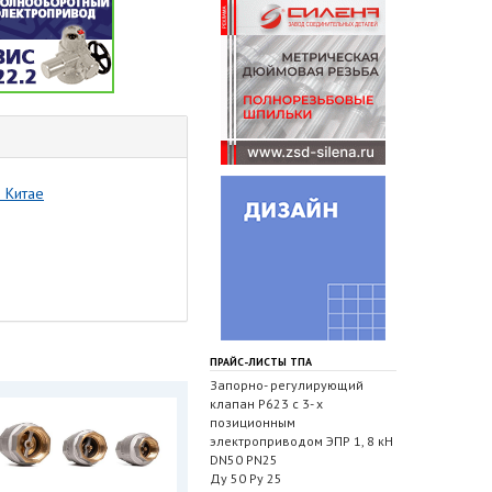
 Китае
ПРАЙС-ЛИСТЫ ТПА
Запорно- регулирующий
клапан Р623 с 3- х
позиционным
электроприводом ЭПР 1, 8 кН
DN50 PN25
Ду 50 Ру 25