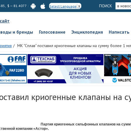
ПОИСК
в новос
585, $ — 81.4077
Select Language
▼
 сайт
аводы и бренды
Голосование
Энциклопедия
Написать
риятия
МК "Сплав" поставил криогенные клапаны на сумму более 1 мл
оставил криогенные клапаны на с
Партия криогенных сильфонных клапанов на сумму
ственной компании «Астор».