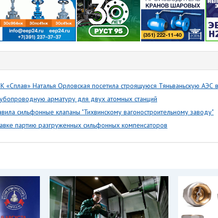
К «Сплав» Наталья Орловская посетила строящуюся Тяньваньскую АЭС в
рубопроводную арматуру для двух атомных станций
тавила сильфонные клапаны "Тихвинскому вагоностроительному заводу"
оставке партию разгруженных сильфонных компенсаторов