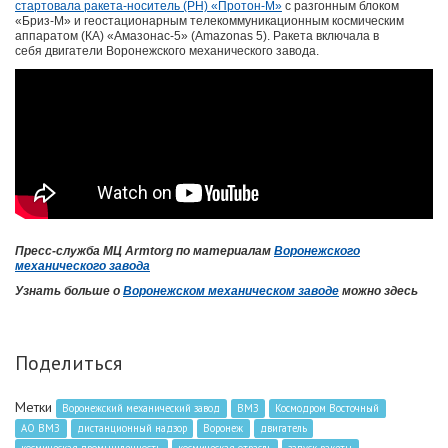
стартовала ракета-носитель (РН) «Протон-М»
с разгонным блоком
«Бриз-М» и геостационарным телекоммуникационным космическим
аппаратом (КА) «Амазонас-5» (Amazonas 5). Ракета включала в
себя двигатели Воронежского механического завода.
Пресс-служба МЦ Armtorg по материалам
Воронежского
механического завода
Узнать больше о
Воронежском механическом заводе
можно здесь
Поделиться
Метки
Воронежский механический завод
ВМЗ
Космодром Восточный
АО ВМЗ
дистанционный надзор
Воронеж
двигатель