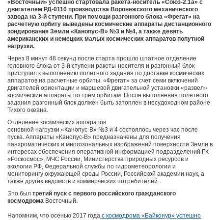
«Восточный» успешно стартовала ракета-носитель «Союз-2.1а» с
двигателем РД-0110 производства Воронежского механического
завода на 3-й ступени. При помощи разгонного блока «Фрегат» на
расчетную орбиту выведены космические аппараты дистанционного
зондирования Земли «Канопус-В» №3 и №4, а также девять
американских и немецких малых космических аппаратов попутной
нагрузки.
Через 8 минут 48 секунд после старта прошло штатное отделение
головного блока от 3-й ступени ракеты-носителя и разгонный блок
приступил к выполнению полетного задания по доставке космических
аппаратов на расчетные орбиты. «Фрегат» за счет семи включений
двигателей ориентации и маршевой двигательной установки «развел»
космические аппараты по трем орбитам. После выполнения полетного
задания разгонный блок должен быть затоплен в несудоходном районе
Тихого океана.
Отделение космических аппаратов
основной нагрузки «Канопус-В» №3 и 4 состоялось через час после
пуска. Аппараты «Канопус-В» предназначены для получения
панхроматических и многозональных изображений поверхности Земли в
интересах обеспечения оперативной информацией подразделений ГК
«Роскосмос», МЧС России, Министерства природных ресурсов и
экологии РФ, Федеральной службы по гидрометеорологии и
мониторингу окружающей среды России, Российской академии наук, а
также других ведомств и коммерческих потребителей.
Это был
третий пуск с первого российского гражданского
космодрома
Восточный.
Напомним, что осенью 2017 года
с космодрома «Байконур» успешно