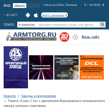
вид
7 Августа 2026г, Пятница
€ — 94.0585, $
— 81.4077
Select Language
▼
ПОИСК
в новостях
Весь сайт
Новости
Заводы и предприятия
Ракета «Союз-2.1а» с двигателем Воронежского механического
завода успешно стартовала