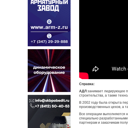
Справка:
АДЛ
занимает лидирующее по
строительства, а также техн
В 2002 году была открыта пе
производственных цехов, а т
Все операции выполняются на
специально разработанными 
партнерам и заказчикам полу