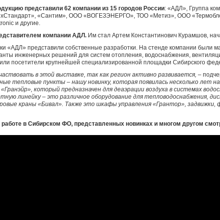
дукцию представили 62 компании из 15 городов России
: «АДЛ», Группа ко
ехСтандарт», «Сантим», ООО «ВОГЕЗЭНЕРГО», ТОО «Метиз», ООО «Термобло
onic и другие.
редставителем компании АДЛ.
Им стал Артем Константинович Курамшов, нач
вки «АДЛ» представили собственные разработки. На стенде компании были 
анты инженерных решений для систем отопления, водоснабжения, вентиляц
нили посетители крупнейшей специализированной площадки Сибирского феде
частвовать в этой выставке, так как регион активно развивается,
– подче
ные тепловые пункты – нашу новинку, которая появилась несколько лет наз
 «Гранэйр», который предназначен для деаэрации воздуха в системах водо
тную линейку – это различное оборудование для тепловодоснабжения, ди
ровые краны «Бивал». Также это шкафы управления «Грантор», задвижки, 
 работе в Сибирском ФО, представленных новинках и многом другом смот