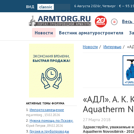
вид
6 Августа 2026г, Четверг
€ — 93.1
Весь
Новости
Вестник арматуростроителя
З
Новости
Интервью
«АД
«АДЛ». А. К.
АКТИВНЫЕ ТЕМЫ ФОРУМА
Aquatherm No
1.
Импортозамещение
mg.armtorg , 13.02.2026
27 Марта 2018
2.
Нужна помощь по Пскову.
Юрий Петров , 09.02.2026
Здравствуйте, уважаемые к
3.
Грузия и трубопроводы
Aquatherm Novosibirsk– 201