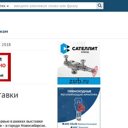
тях
 нам
– 2018
тавки
ервью в рамках выставки
и – в городе Новосибирске.