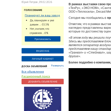
Юрий Петров , 09.02.2026
В рамках выставки свою про
«ТехРу», «ЭКО НОМ», «Сант
ГОЛОСОВАНИЕ
ООО «Теплосила», Decast Metr
Планирует ли ваш завод
Сегодня мы пообщались
с п
использовать
Да, планируем и уже
промышленный
Отметим, что в рамках выста
делаем ...-33.3%
интеллект и цифровые
наглядно представлены вари
Нет, считаем, что
которые по достоинству оце
заказы для ускорения
справляем...-0%
обработки заказов и
«В этом году мы решили поу
Проголосовать
оперативной отгрузки
З
десь мы представляем блоч
продукции конечному
является сепаратор воздуха
потребителю?
представляем нашу стандар
ВИДЕОХАБ
«Гранвэл» и «Стейнвал», ша
другие».
ЛИЧНЫЙ КАБИНЕТ
Более подробно о компании,
Развернуть
ДОСКА ОБЪЯВЛЕНИЙ
Все объявления
Расширенный поиск
ДОБАВИТЬ ОБЪЯВЛЕНИЕ