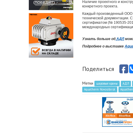
Наличие проектного и конст
конкретного проекта.
Каждый произведенный ООО «
технической документации. С
сертификатом (№ 190535-201
международных сертификаци
Узнать больше об
АДЛ
можн
Подробнее о выставке
Aqua
Поделиться
Метки
шаровые краны
АДЛ
Aquatherm Novosibirsk
Aquathe