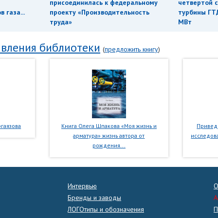
присоединилась к федеральному
четвертой с
 газа...
проекту «Производительность
турбины ГТ
труда»
МВт
вления библиотеки
(
предложить книгу
)
гаязова
Книга Олега Шпакова «Моя жизнь и
Приведе
арматура» жизнь автора от
исследова
рождения...
Интервью
О
Бренды и заводы
A
ЛОГОтипы и обозначения
П