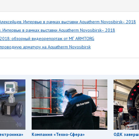
Алексейцев. Интервью в рамках выставки Aquatherm Novosibirsk– 2018
в. Интервью в рамках выставки Aquatherm Novosibirsk– 2018
– 2018: обзорный видеорепортаж от МГ ARMTORG
проводную арматуру на Aquatherm Novosibirsk
ектроника»
Компания «Техно-Сфера»
ОДК заверш