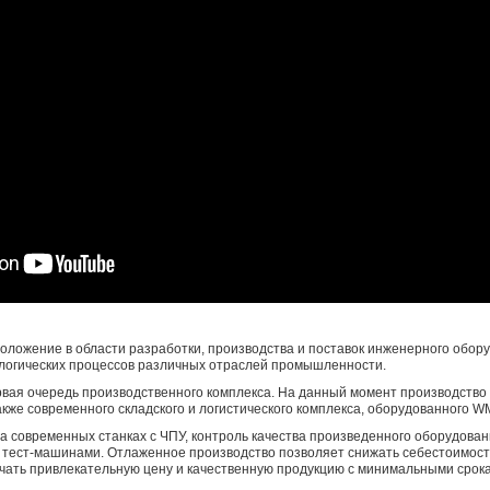
ложение в области разработки, производства и поставок инженерного обор
ологических процессов различных отраслей промышленности.
рвая очередь производственного комплекса. На данный момент производство 
акже современного складского и логистического комплекса, оборудованного W
 современных станках с ЧПУ, контроль качества произведенного оборудова
тест-машинами. Отлаженное производство позволяет снижать себестоимост
чать привлекательную цену и качественную продукцию с минимальными срока