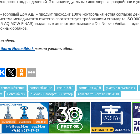
рукторского подразделений. Это индивидуальные инженерные разработки и 
Торговый Дом АДЛ» продукт проходит 100% контроль качества согласно де
истема менеджмента качества соответствует требованиям стандарта ISO 900
5-AQ-MCW-FINAS), выданным экспертами компании Det Norske Veritas — одно
онных органов.
о здесь
therm Novosibirsk
можно узнать здесь
теплоснабжение
водоснабжение
cтенд АДЛ
Компания АДЛ
участие в выставках
rm
Новосибирск
дисковый поворотный затвор
Aquatherm Novosibirsk 2018