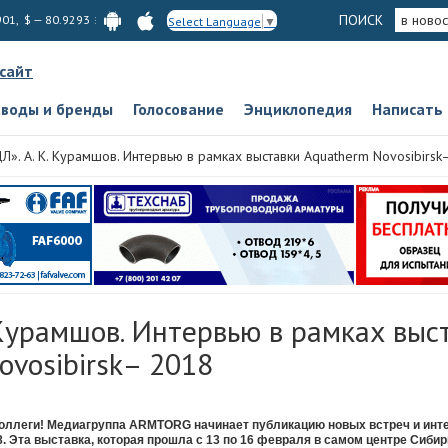
ПОИСК
в новос
901, $ — 80.9293
Select Language
▼
 сайт
аводы и бренды
Голосование
Энциклопедия
Написать
Л». А. К. Курамшов. Интервью в рамках выставки Aquatherm Novosibirsk
 Курамшов. Интервью в рамках выс
vosibirsk– 2018
оллеги! Медиагруппа ARMTORG начинает публикацию новых встреч и инт
8. Эта выставка, которая прошла с 13 по 16 февраля в самом центре Сибир