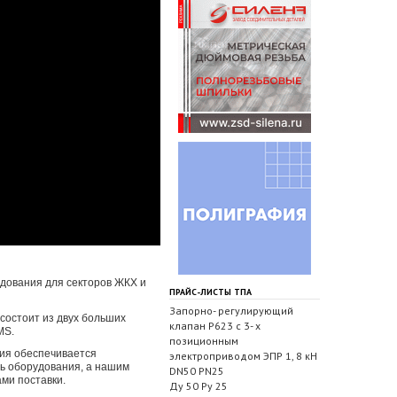
удования для секторов ЖКХ и
ПРАЙС-ЛИСТЫ ТПА
Запорно- регулирующий
состоит из двух больших
клапан Р623 с 3- х
MS.
позиционным
ния обеспечивается
электроприводом ЭПР 1, 8 кН
ь оборудования, а нашим
DN50 PN25
ми поставки.
Ду 50 Ру 25