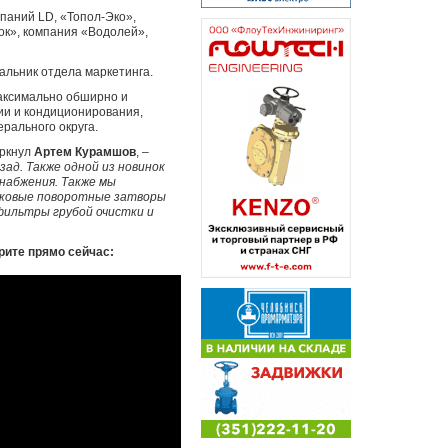
мпаний LD, «Топол-Эко»,
к», компания «Водолей»,
альник отдела маркетинга.
максимально обширно и
ии и кондиционирования,
рального округа.
ркнул
Артем Курамшов
, –
ад. Также одной из новинок
снабжения. Также мы
сковые поворотные затворы
фильтры грубой очистки и
рите прямо сейчас: