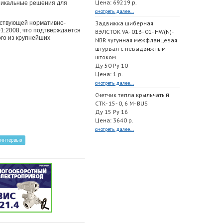
Цена: 69219 р.
уникальные решения для
смотреть далее...
йствующей нормативно-
Задвижка шиберная
1:2008, что подтверждается
ВЭЛСТОК VA- 013- 01- HW(N)-
го из крупнейших
NBR чугунная межфланцевая
штурвал с невыдвижным
штоком
Ду 50 Ру 10
Цена: 1 р.
смотреть далее...
Счетчик тепла крыльчатый
СТК- 15- 0, 6 M- BUS
Ду 15 Ру 16
Цена: 3640 р.
смотреть далее...
интервью