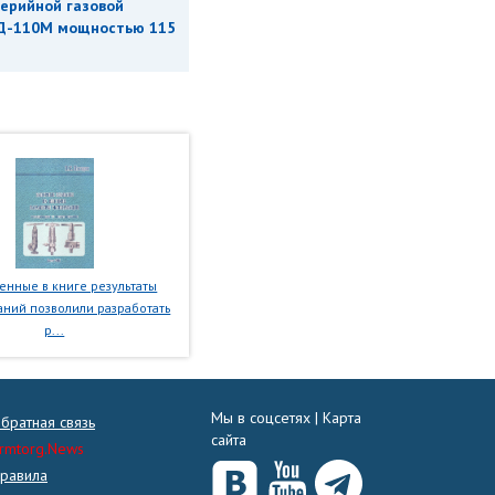
ерийной газовой
Д-110М мощностью 115
нные в книге результаты
ний позволили разработать
р...
Мы в соцсетях |
Карта
братная связь
сайта
rmtorg.News
равила