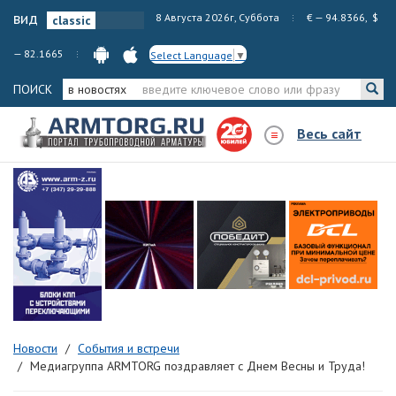
вид
8 Августа 2026г, Суббота
€ — 94.8366, $
— 82.1665
Select Language
▼
ПОИСК
в новостях
Весь сайт
Новости
События и встречи
Медиагруппа ARMTORG поздравляет с Днем Весны и Труда!