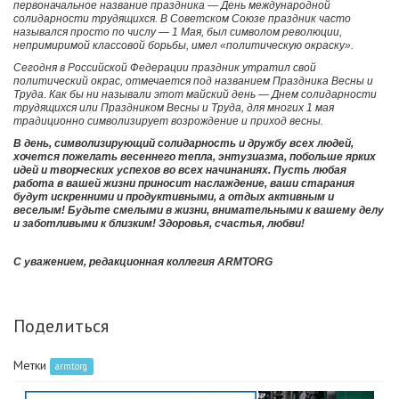
первоначальное название праздника — День международной
солидарности трудящихся. В Советском Союзе праздник часто
назывался просто по числу — 1 Мая, был символом революции,
непримиримой классовой борьбы, имел «политическую окраску».
Сегодня в Российской Федерации праздник утратил свой
политический окрас, отмечается под названием Праздника Весны и
Труда. Как бы ни называли этот майский день — Днем солидарности
трудящихся или Праздником Весны и Труда, для многих 1 мая
традиционно символизирует возрождение и приход весны.
В день, символизирующий солидарность и дружбу всех людей,
хочется пожелать весеннего тепла, энтузиазма, побольше ярких
идей и творческих успехов во всех начинаниях. Пусть любая
работа в вашей жизни приносит наслаждение, ваши старания
будут искренними и продуктивными, а отдых активным и
веселым! Будьте смелыми в жизни, внимательными к вашему делу
и заботливыми к близким! Здоровья, счастья, любви!
С уважением, редакционная коллегия ARMTORG
Поделиться
Метки
armtorg