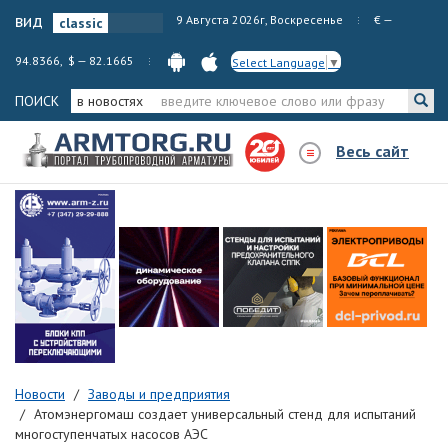
вид
9 Августа 2026г, Воскресенье
€ —
94.8366, $ — 82.1665
Select Language
▼
ПОИСК
в новостях
Весь сайт
Новости
Заводы и предприятия
Атомэнергомаш создает универсальный стенд для испытаний
многоступенчатых насосов АЭС