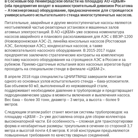
в Сосновый бор Ленинградской области на площадку АО «ЦКБМ»
(оба предприятия входят в машиностроительный дивизион Росатома
– Атомэнергомаш) оборудование, предназначенное для строящегося
универсального испытательного стенда многоступенчатых насосов.
Питательные, аварийные и другие многоступенчатые насосы являются
неотъемлемой частью реакторных установок и машинных залов
атомных электростанций. В АО «ЦКБМ» уже освоена номенклатура
насосов аварийного и планового расхолаживания для АЭС с ВВЭР-1200
(Нововоронежская АЭС-2), линейка консольных насосов (Ростовская
АЭС, Белоярская АЭС), конденсатных насосов, а также
вспомогательного насосного оборудования. В 2015-2017 годах
предприятие заключило стратегические контракты на комплектную
поставку насосного оборудования на строящиеся АЭС в России и за
рубежом. Приемо-сдаточные испытания всех насосных агрегатов будут
проходить на специальном стенде в филиале «ЦКБМ-2».
В апреле 2018 года специалисты ЦНИИТМАШ завершили монтаж
одного из основных узлов испытательного стенда – бака-успокоителя.
Бак объемом 60 м
3
, выполненный из нержавеющей стали,
поддерживает необходимое давление в трубопроводе и предотвращает
гидродинамические удары в моменты включения и выключения насоса.
Вес бака – более 30 тонн, диаметр – 3 метра, а высота – более 9
метров.
Следующим этапом работ станет монтаж системы трубопроводов: на
площадку «ЦКБМ – 2» уже доставлена опора для сборки коллектора
высоконапорной части. Её особенность – сложная для транспортировки
форма и негабаритные размеры: треугольник в сечении со стороной 3,7
метра и высотой почти 4,6 метров. К этой конструкции предъявляются
повышенные требования по качеству сварных соединений.