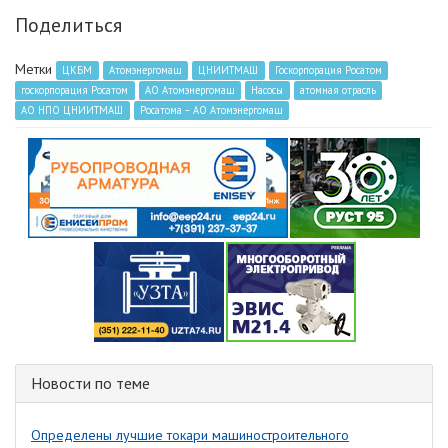
Поделиться
Метки
ЦКБМ
Атомэнергомаш
ЦНИИТМАШ
Госкорпорация Росатом
госкорпорация Росатом
АО Атомэнергомаш
Насосы
атомная отрасль
АО НПО ЦНИИТМАШ
Росатома – АО Атомэнергомаш
Новости по теме
Определены лучшие токари машиностроительного