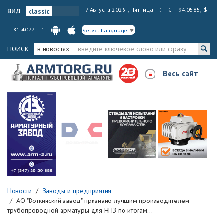
вид
7 Августа 2026г, Пятница
€ — 94.0585, $
— 81.4077
Select Language
▼
ПОИСК
в новостях
Весь сайт
Новости
Заводы и предприятия
АО "Воткинский завод" признано лучшим производителем
трубопроводной арматуры для НПЗ по итогам...