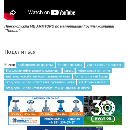
Пресс-служба МЦ ARMTORG по материалам Группы компаний
"Тополь"
Поделиться
Метки
трубопроводная арматура
Воткинский завод
Сурсин Игорь Анатольевич
Московские нефтегазовые конференции
сервис
нефтегазовые компании
нефтегазоперерабатывающая промышленность
Группа компаний Тополь
оборудование для нефтегазовой промышленности
АО Воткинский завод
оборудование для металлообрабатывающей промышленности