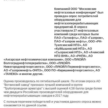
Компанией ООО "Московские
нефтегазовые конференции" был
проведен опрос потребителей
оборудования для
нефтегазоперерабатывающих
предприятий. В опросе
участвовали 27 нефтегазовых
компаний среди которых были
ПАО «Татнефть», ПАО «Газпром»,
ПАО «Газпром нефть», ООО «РН-
Туапсинский НПЗ», АО
«Куйбышевский НПЗ», АО
«Сызранский НПЗ», АО «Ачинский
НПЗ ВНК», АО «РНПК», АО
«Ангарская нефтехимическая компания», ООО «ЛУКОЙЛ-
Волгограднефтепереработка», ООО «ЛУКОЙЛ-
Нижегороднефтеоргсинтез», ООО «ЛУКОЙЛ-Пермнефтеоргсинтез»,
АО «Газпромнефть-ОНПЗ», ООО ПО «Киришинефтеоргсинтез», АО
«ТАНЕКО» и многие другие.
Оценка производилась по пятибалльной шкале. По итогам опроса АО
"Воткинский завод" признано лучшей компанией в группе
"Трубопроводная арматура" с высшей оценкой 4,58 балла среди более
чем двадцати Российских производителей оборудования для
нефтеперерабатывающих заводов в 2017 году.
С полным перечнем победителей и участников данного опроса можно
ознакомится по данной ссылке.