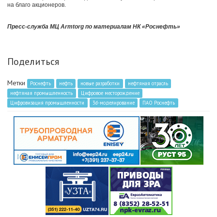
на благо акционеров.
Пресс-служба МЦ Armtorg по материалам НК
«Роснефть»
Поделиться
Метки
Роснефть
нефть
новые разработки
нефтяная отрасль
нефтяная промышленность
Цифровое месторождение
Цифровизация промышленности
3d-моделирование
ПАО Роснефть