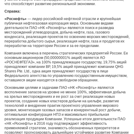
что способствует развитию региональной экономики.
Справка:
«Роснефть»
— лидер российской нефтяной отрасли и крупнейшая
публичная нефтегазовая корпорация мира. Основными видами
деятельности ПАО «НК «Роснефть» являются поиск и разведка
месторождений углеводородов, добыча нефти, газа, газового
конденсата, реализация проектов по освоению морских месторождений,
переработка добытого сырья, реализация нефти, газа и продуктов их
переработки на территории России и за ее пределами.
Компания включена в перечень стратегических предприятий России. Ее
основным акционером (50,00000001% акций) является АО
«РОСНЕФТЕГАЗ», на 100% принадлежащее государству, 19,75% акций
принадлежит компании BP, 19,5% акций принадлежит компании QHG
Shares Pte. Ltd., одна акция принадлежит государству в лице
Федерального агентства по управлению государственным имуществом,
оставшиеся акции находятся в свободном обращении.
Основными целями и задачами ПАО «НК «Роснефть» являются
восполнение запасов на уровне не менее 100%, эффективная добыча
на зрелых месторождениях и ее рост за счет реализации новых
проектов, создание новых кластеров добычи на шельфе, развитие
технологий и внедрение практик проектного управления мирового
уровня, монетизация газовых запасов и конкурентный рост добычи,
оптимальная конфигурация НПЗ и максимально прибыльная
реализация продукции Компании. Успешные итоги деятельности ПАО
«НК «Роснефть» в 2016 году подтверждают эффективность
применяемой стратегии, значимость обозначенных приоритетов и
позволяют прогнозировать дальнейшее устойчивое развитие Компании