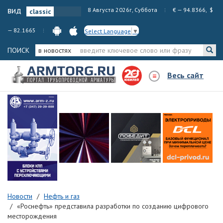
вид
8 Августа 2026г, Суббота
€ — 94.8366, $
— 82.1665
Select Language
▼
ПОИСК
в новостях
Весь сайт
Новости
Нефть и газ
«Роснефть» представила разработки по созданию цифрового
месторождения