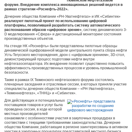
Тюменском нефтегазовом
форуме. Внедрение комплекса инновационных решений ведется в
рамках стратегии «Роснефть-2022».
Дочерние общества Компании «РН-Уватнефтегаз» и ИК «Сибинтек»
реализуют пилотный проект по использованию цифровой
платформы, позволившей разработать систему автоматического
распознавания образов «цифровое зрение»
, систему динамического 3-
D моделирования «Сфера» и дистанционный мониторинг состояния
производственных объектов.
На стенде НК «Роснефть» были представлены пилотные образцы
динамической оцифрованной модели центрального пункта сбора нефти
Усть-Тегусского месторождения, дрон с «цифровым зрением», 3D-стол,
демонстрирующий процесс подготовки нефти внутри
нефтегазосепаратора. Их внедрение позволит существенно повысить
эффективность производственных процессов и уровень промышленной
безопасности.
Также в рамках IX Тюменского нефтегазового форума состоялись
пленарные заседания и отраслевые сессии, в которых приняли участие
специалисты дочерних обществ Компании – «РН-Уватнефтегаз»,
«Тюменнефтегаз», «ТННЦ» и «Сибинтек».
Для действующих и потенциальных
поставщиков товаров и услуг была
проведена сессия, в ходе которой
местных производителей
ознакомили с особенностями участия в закупочных процедурах в
соотвествии с текущими требованиями законодательства. Дочерние
общества Компании, работающие в регионе заинтересованы в активном
участии в закупочных процедурах представителей местного бизнеса,