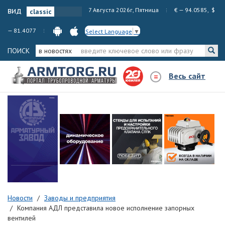
вид
7 Августа 2026г, Пятница
€ — 94.0585, $
— 81.4077
Select Language
▼
ПОИСК
в новостях
Весь сайт
Новости
Заводы и предприятия
Компания АДЛ представила новое исполнение запорных
вентилей