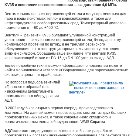
производства «Гранвент» серии
KV35 и появлении нового исполнения — на давление 4,0 МПа.
Вентили выполнены из нержавеющей стали и могут применяться для
пара и воды в системах тепло- и водоснабжения, а также для
нефтепродуктов и слабоагрессивных сред. Температурный диапазон
применения от –60 до +400 °С.
Вентили «Гранвент» KV35 обладают улучшенной конструкцией
уплотнения — сильфоном из нержавеющей стали, благодаря чему
исключаются протечки по штоку, и не требуют сервисного
обслуживания, т. к. в конструкцию кроме сальникового уплотнения
включен сильфон. Обращаем ваше внимание, что вентили KV35
из нержавеющей стали от DN 15 до DN 100 уже на складе АДЛ.
Более подробную техническую информацию по новинке вы можете
найти в обновленном каталоге «Оборудование для пароконденсатных
систем», а цены — в прайс-листе.
По вопросам подбора вентилей
«Гранвент» обращайтесь
к инженерам департамента
промышленного оборудования
АДЛ.
В 2002 году была открыта первая очередь производственного
комплекса. На данный момент производство состоит из двух больших
производственных цехов, а также современного складского и
логистического комплекса, оборудованного WMS.
Справка:
АДЛ
занимает лидирующее положение в области разработки,
производства и поставок инженерного оборудования для секторов ЖКХ