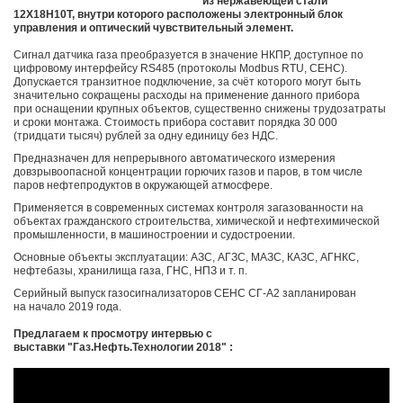
из нержавеющей стали
12Х18Н10Т, внутри которого расположены электронный блок
управления и оптический чувствительный элемент.
Сигнал датчика газа преобразуется в значение НКПР, доступное по
цифровому интерфейсу RS485 (протоколы Modbus RTU, СЕНС).
Допускается транзитное подключение, за счёт которого могут быть
значительно сокращены расходы на применение данного прибора
при оснащении крупных объектов, существенно снижены трудозатраты
и сроки монтажа. Стоимость прибора составит порядка 30 000
(тридцати тысяч) рублей за одну единицу без НДС.
Предназначен для непрерывного автоматического измерения
довзрывоопасной концентрации горючих газов и паров, в том числе
паров нефтепродуктов в окружающей атмосфере.
Применяется в современных системах контроля загазованности на
объектах гражданского строительства, химической и нефтехимической
промышленности, в машиностроении и судостроении.
Основные объекты эксплуатации: АЗС, АГЗС, МАЗС, КАЗС, АГНКС,
нефтебазы, хранилища газа, ГНС, НПЗ и т. п.
Серийный выпуск газосигнализаторов СЕНС СГ-А2 запланирован
на начало 2019 года.
Предлагаем к просмотру интервью с
выставки "Газ.Нефть.Технологии 2018" :