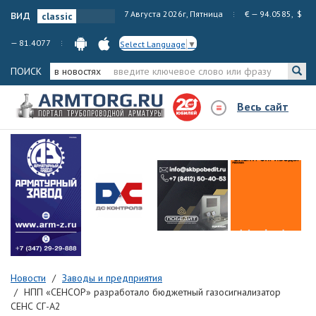
вид
7 Августа 2026г, Пятница
€ — 94.0585, $
— 81.4077
Select Language
▼
ПОИСК
в новостях
Весь сайт
Новости
Заводы и предприятия
НПП «СЕНСОР» разработало бюджетный газосигнализатор
СЕНС СГ-А2