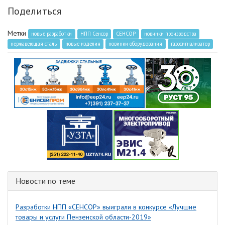
Поделиться
Метки
новые разработки
НПП Сенсор
СЕНСОР
новинки производства
нержавеющая сталь
новые изделия
новинки оборудования
газосигнализатор
Новости по теме
Разработки НПП «СЕНСОР» выиграли в конкурсе «Лучшие
товары и услуги Пензенской области-2019»