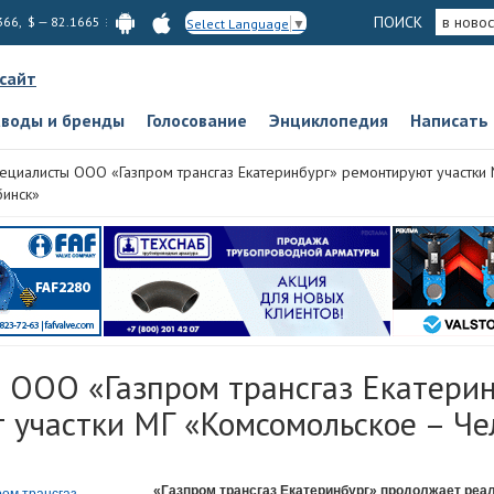
ПОИСК
в новос
366, $ — 82.1665
Select Language
▼
 сайт
аводы и бренды
Голосование
Энциклопедия
Написать
ециалисты ООО «Газпром трансгаз Екатеринбург» ремонтируют участки
бинск»
 ООО «Газпром трансгаз Екатерин
 участки МГ «Комсомольское – Че
«Газпром трансгаз Екатеринбург» продолжает реа