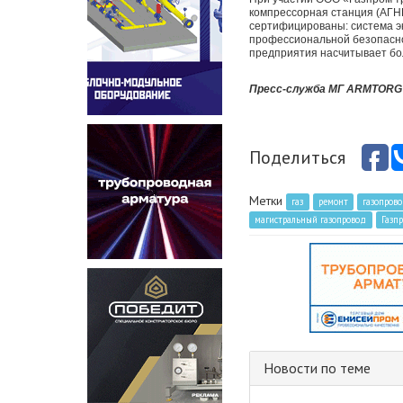
компрессорная станция (АГНК
сертифицированы: система э
профессиональной безопаснос
предприятия насчитывает бол
Пресс-служба МГ ARMTORG 
Поделиться
Метки
газ
ремонт
газопров
магистральный газопровод
Газп
Новости по теме