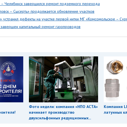
 – Челябинск завершился ремонт подземного перехода
овск ‒ Сысерть» продолжается обновление участков
т» устранил дефекты на участке первой нитки МГ «Комсомольское – Сур
 завершен капитальный ремонт газопроводов
Фото недели: компания «НПО АСТА»
Компания L
роителя!
начинает производство
латунных кл
двухсильфонных редукционных...