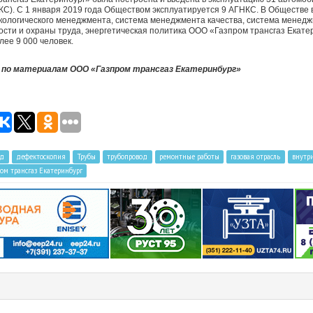
С). С 1 января 2019 года Обществом эксплуатируется 9 АГНКС. В Обществе
кологического менеджмента, система менеджмента качества, система менедж
ти и охраны труда, энергетическая политика ООО «Газпром трансгаз Екатер
ее 9 000 человек.
по материалам ООО «Газпром трансгаз Екатеринбург»
од
дефектоскопия
Трубы
трубопровод
ремонтные работы
газовая отрасль
внутр
ром трансгаз Екатеринбург