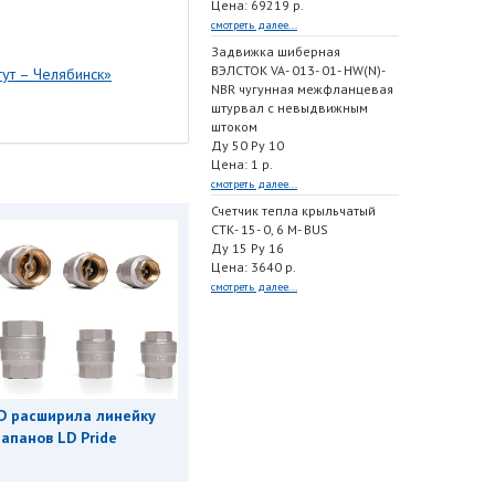
Цена: 69219 р.
смотреть далее...
Задвижка шиберная
ВЭЛСТОК VA- 013- 01- HW(N)-
гут – Челябинск»
NBR чугунная межфланцевая
штурвал с невыдвижным
штоком
Ду 50 Ру 10
Цена: 1 р.
смотреть далее...
Счетчик тепла крыльчатый
СТК- 15- 0, 6 M- BUS
Ду 15 Ру 16
Цена: 3640 р.
смотреть далее...
D расширила линейку
апанов LD Pride