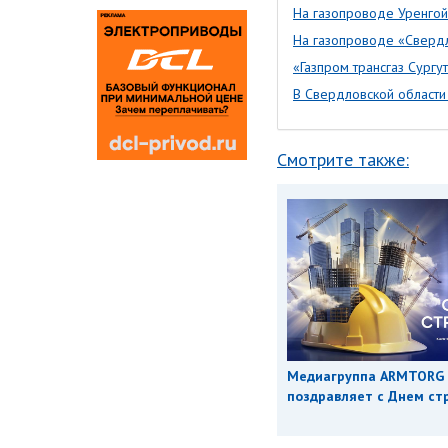
На газопроводе Уренгой
На газопроводе «Свердл
«Газпром трансгаз Сургу
В Свердловской области
Смотрите также:
Медиагруппа ARMTORG
поздравляет с Днем ст