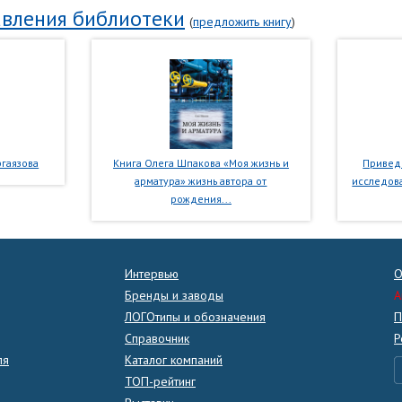
вления библиотеки
(
предложить книгу
)
гаязова
Книга Олега Шпакова «Моя жизнь и
Приведе
арматура» жизнь автора от
исследова
рождения...
Интервью
О
Бренды и заводы
A
ЛОГОтипы и обозначения
П
Справочник
Р
ля
Каталог компаний
ТОП-рейтинг