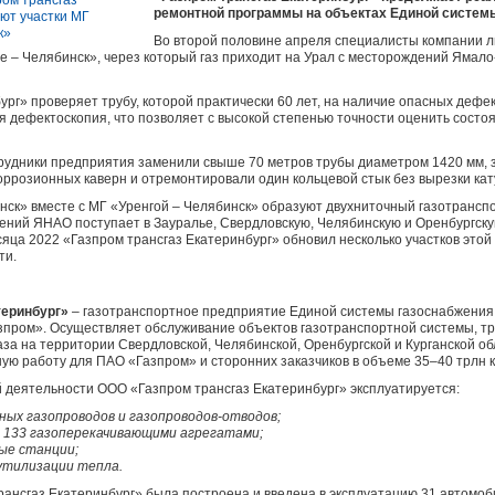
ремонтной программы на объектах Единой системы
Во второй половине апреля специалисты компании 
е – Челябинск», через который газ приходит на Урал с месторождений Ямал
ург» проверяет трубу, которой практически 60 лет, на наличие опасных деф
я дефектоскопия, что позволяет с высокой степенью точности оценить состо
трудники предприятия заменили свыше 70 метров трубы диаметром 1420 мм,
оррозионных каверн и отремонтировали один кольцевой стык без вырезки кат
ск» вместе с МГ «Уренгой – Челябинск» образуют двухниточный газотранспо
ений ЯНАО поступает в Зауралье, Свердловскую, Челябинскую и Оренбургскую
яца 2022 «Газпром трансгаз Екатеринбург» обновил несколько участков этой 
ти.
теринбург»
‒ газотранспортное предприятие Единой системы газоснабжения
пром». Осуществляет обслуживание объектов газотранспортной системы, тр
за на территории Свердловской, Челябинской, Оренбургской и Курганской о
ю работу для ПАО «Газпром» и сторонних заказчиков в объеме 35–40 трлн 
 деятельности ООО «Газпром трансгаз Екатеринбург» эксплуатируется:
ных газопроводов и газопроводов-отводов;
о 133 газоперекачивающими агрегатами;
ые станции;
утилизации тепла.
рансгаз Екатеринбург» была построена и введена в эксплуатацию 31 автомо