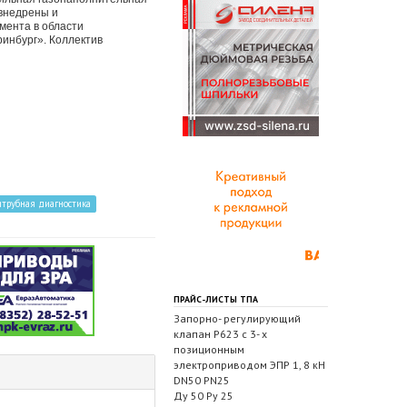
 внедрены и
мента в области
инбург». Коллектив
итрубная диагностика
ПРАЙС-ЛИСТЫ ТПА
Запорно- регулирующий
клапан Р623 с 3- х
позиционным
электроприводом ЭПР 1, 8 кН
DN50 PN25
Ду 50 Ру 25