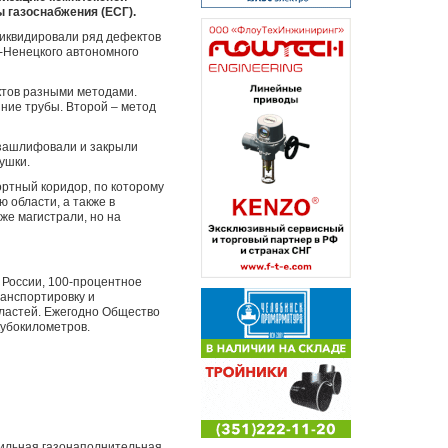
 газоснабжения (ЕСГ).
ликвидировали ряд дефектов
о-Ненецкого автономного
ектов разными методами.
яние трубы. Второй – метод
 зашлифовали и закрыли
ушки.
ртный коридор, по которому
 области, а также в
же магистрали, но на
 России, 100-процентное
анспортировку и
бластей. Ежегодно Общество
кубокилометров.
бильная газонаполнительная