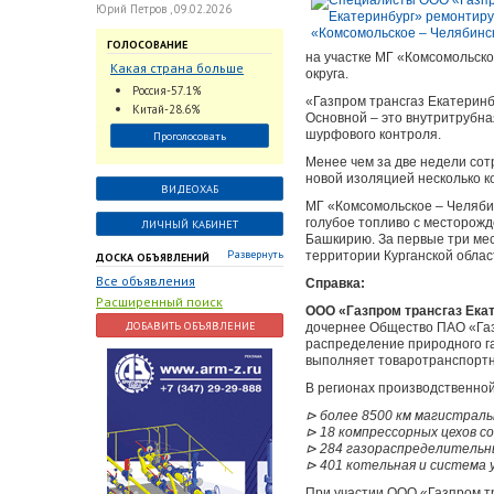
Юрий Петров , 09.02.2026
ГОЛОСОВАНИЕ
на участке МГ «Комсомольско
Какая страна больше
округа.
всего поставляет
Россия-57.1%
«Газпром трансгаз Екатеринб
трубопроводную
Китай-28.6%
Основной – это внутритрубна
арматуру в химическую
шурфового контроля.
Проголосовать
отрасль?
Менее чем за две недели со
новой изоляцией несколько к
ВИДЕОХАБ
МГ «Комсомольское – Челябин
голубое топливо с месторожд
ЛИЧНЫЙ КАБИНЕТ
Башкирию. За первые три мес
Развернуть
территории Курганской облас
ДОСКА ОБЪЯВЛЕНИЙ
Все объявления
Справка:
Расширенный поиск
ООО «Газпром трансгаз Ека
ДОБАВИТЬ ОБЪЯВЛЕНИЕ
дочернее Общество ПАО «Газ
распределение природного га
выполняет товаротранспортну
В регионах производственной
⊳ более 8500 км магистраль
⊳ 18 компрессорных цехов с
⊳ 284 газораспределительн
⊳ 401 котельная и система 
При участии ООО «Газпром т