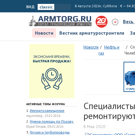
вид
8 Августа 2026г, Суббота
€ — 94.8
Весь
Новости
Вестник арматуростроителя
З
Новости
Нефть и
Сп
газ
Челя
Специалисты
АКТИВНЫЕ ТЕМЫ ФОРУМА
1.
Импортозамещение
ремонтируют
mg.armtorg , 13.02.2026
2.
Нужна помощь по Пскову.
8 Мая 2020
Юрий Петров , 09.02.2026
3.
Грузия и трубопроводы