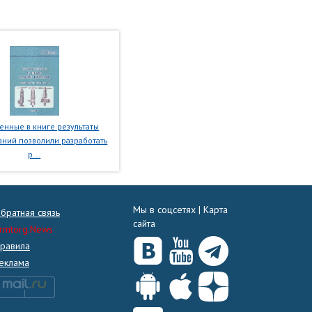
нные в книге результаты
ний позволили разработать
р...
Мы в соцсетях |
Карта
братная связь
сайта
rmtorg.News
равила
еклама