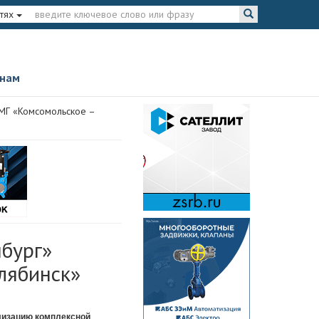
тях
 нам
 МГ «Комсомольское –
бург»
лябинск»
лизацию комплексной