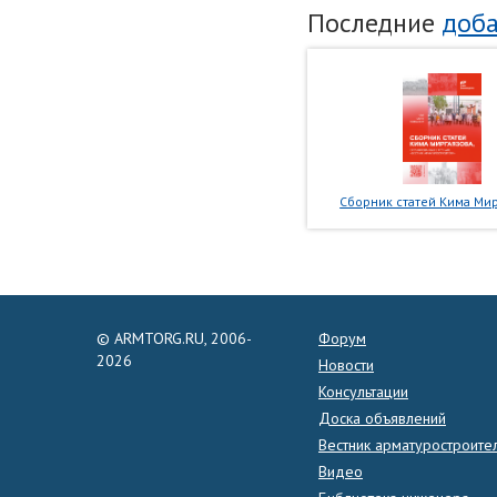
Последние
доба
Сборник статей Кима Мир
© ARMTORG.RU, 2006-
Форум
2026
Новости
Консультации
Доска объявлений
Вестник арматуростроите
Видео