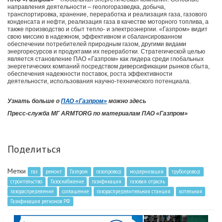
направления деятельности ‒ геологоразведка, добыча,
транспортировка, хранение, переработка и реализация газа, газового
конденсата и нефти, реализация газа в качестве моторного топлива, а
также производство и сбыт тепло- и электроэнергии. «Газпром» видит
свою миссию в надежном, эффективном и сбалансированном
обеспечении потребителей природным газом, другими видами
энергоресурсов и продуктами их переработки. Стратегической целью
является становление ПАО «Газпром» как лидера среди глобальных
энергетических компаний посредством диверсификации рынков сбыта,
обеспечения надежности поставок, роста эффективности
деятельности, использования научно-технического потенциала.
Узнать больше о
ПАО «Газпром»
можно здесь
Пресс-служба МГ ARMTORG по материалам ПАО «Газпром»
Поделиться
Метки
газ
ремонт
Газпром
газопровод
модернизация
трубопровод
строительство
Газоснабжение
газификация
газовая отрасль
газораспределение
соглашение
газораспределительная станция
котельная
Газификация регионов РФ