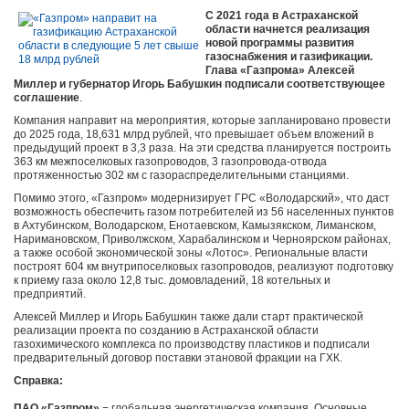
С 2021 года в Астраханской
области начнется реализация
новой программы развития
газоснабжения и газификации.
Глава «Газпрома» Алексей
Миллер и губернатор Игорь Бабушкин подписали соответствующее
соглашение
.
Компания направит на мероприятия, которые запланировано провести
до 2025 года, 18,631 млрд рублей, что превышает объем вложений в
предыдущий проект в 3,3 раза. На эти средства планируется построить
363 км межпоселковых газопроводов, 3 газопровода-отвода
протяженностью 302 км с газораспределительными станциями.
Помимо этого, «Газпром» модернизирует ГРС «Володарский», что даст
возможность обеспечить газом потребителей из 56 населенных пунктов
в Ахтубинском, Володарском, Енотаевском, Камызякском, Лиманском,
Наримановском, Приволжском, Харабалинском и Черноярском районах,
а также особой экономической зоны «Лотос». Региональные власти
построят 604 км внутрипоселковых газопроводов, реализуют подготовку
к приему газа около 12,8 тыс. домовладений, 18 котельных и
предприятий.
Алексей Миллер и Игорь Бабушкин также дали старт практической
реализации проекта по созданию в Астраханской области
газохимического комплекса по производству пластиков и подписали
предварительный договор поставки этановой фракции на ГХК.
Справка:
ПАО «Газпром»
−
глобальная энергетическая компания. Основные