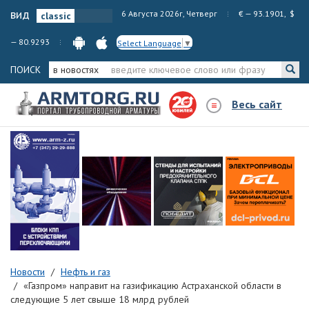
вид
6 Августа 2026г, Четверг
€ — 93.1901, $
— 80.9293
Select Language
▼
ПОИСК
в новостях
Весь сайт
Новости
Нефть и газ
«Газпром» направит на газификацию Астраханской области в
следующие 5 лет свыше 18 млрд рублей