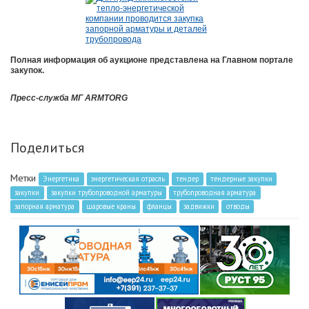
Полная информация об аукционе представлена на Главном портале
закупок.
Пресс-служба МГ ARMTORG
Поделиться
Метки
Энергетика
энергетическая отрасль
тендер
тендерные закупки
закупки
закупки трубопроводной арматуры
трубопроводная арматура
запорная арматура
шаровые краны
фланцы
задвижки
отводы