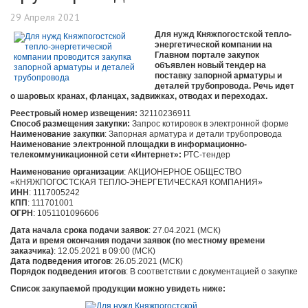
29 Апреля 2021
Для нужд Княжпогостской тепло-
энергетической компании на
Главном портале закупок
объявлен новый тендер на
поставку запорной арматуры и
деталей трубопровода. Речь идет
о шаровых кранах, фланцах, задвижках, отводах и переходах.
Реестровый номер извещения:
32110236911
Способ размещения
закупки:
Запрос котировок в электронной форме
Наименование закупки
: Запорная арматура и детали трубопровода
Наименование электронной площадки в информационно-
телекоммуникационной сети «Интернет»:
РТС-тендер
Наименование организации
: АКЦИОНЕРНОЕ ОБЩЕСТВО
«КНЯЖПОГОСТСКАЯ ТЕПЛО-ЭНЕРГЕТИЧЕСКАЯ КОМПАНИЯ»
ИНН
: 1117005242
КПП
: 111701001
ОГРН
: 1051101096606
Дата начала срока подачи заявок
: 27.04.2021 (МСК)
Дата и время окончания подачи заявок (по местному времени
заказчика)
: 12.05.2021 в 09:00 (МСК)
Дата подведения итогов
: 26.05.2021 (МСК)
Порядок подведения итогов
: В соответствии с документацией о закупке
Список закупаемой продукции можно увидеть ниже: