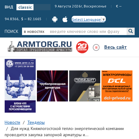
вид
9 Августа 2026г, Воскресенье
€ —
94.8366, $ — 82.1665
Select Language
▼
ПОИСК
в новостях
Весь сайт
Новости
Тендеры
Для нужд Княжпогостской тепло-энергетической компании
проводится закупка запорной арматуры и...