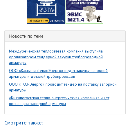
Новости по теме
Междуреченская теплосетевая компания выступила
организатором тендерной закупки трубопроводной
арматуры
ООО «КамышинТеплоЭнерго» ведет закупку запорной
арматуры и деталей трубопроводов
ООО «ТОЗ-Энерго» проводит тендер на поставку запорной
арматуры
«Княжпогостская тепло-энергетическая компания» ищет
поставщика запорной арматуры
Смотрите также: