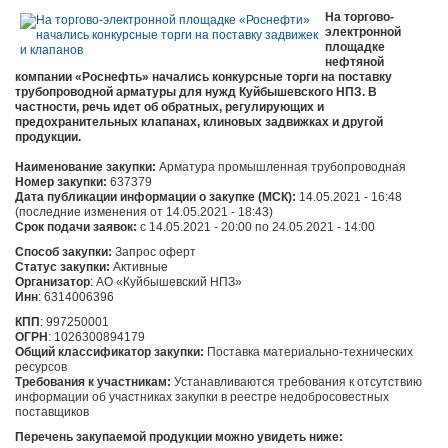
На торгово-
электронной
площадке
нефтяной
компании «Роснефть» начались конкурсные торги на поставку
трубопроводной арматуры для нужд Куйбышевского НПЗ. В
частности, речь идет об обратных, регулирующих и
предохранительных клапанах, клиновых задвижках и другой
продукции.
Наименование закупки:
Арматура промышленная трубопроводная
Номер закупки:
637379
Дата публикации информации о закупке (МСК):
14.05.2021 - 16:48
(последние изменения от 14.05.2021 - 18:43)
Срок подачи заявок:
c 14.05.2021 - 20:00 по 24.05.2021 - 14:00
Способ закупки:
Запрос оферт
Статус закупки:
Активные
Организатор
: АО «Куйбышевский НПЗ»
Инн
: 6314006396
КПП
: 997250001
ОГРН
: 1026300894179
Общий классификатор закупки:
Поставка материально-технических
ресурсов
Требования к участникам:
Устанавливаются требования к отсутствию
информации об участниках закупки в реестре недобросовестных
поставщиков
Перечень закупаемой продукции можно увидеть ниже: