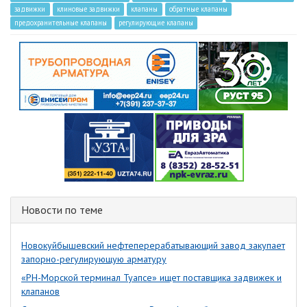
задвижки
клиновые задвижки
клапаны
обратные клапаны
предохранительные клапаны
регулирующие клапаны
Новости по теме
Новокуйбышевский нефтеперерабатывающий завод закупает
запорно-регулирующую арматуру
«РН-Морской терминал Туапсе» ищет поставщика задвижек и
клапанов