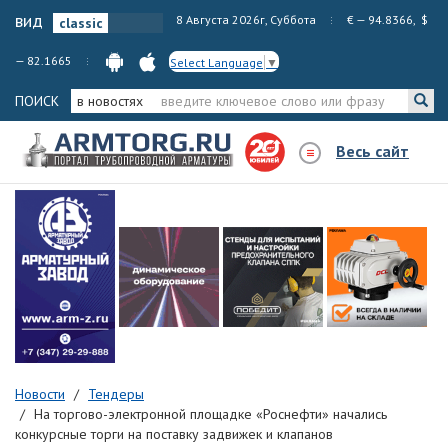
вид
8 Августа 2026г, Суббота
€ — 94.8366, $
— 82.1665
Select Language
▼
ПОИСК
в новостях
Весь сайт
Новости
Тендеры
На торгово-электронной площадке «Роснефти» начались
конкурсные торги на поставку задвижек и клапанов