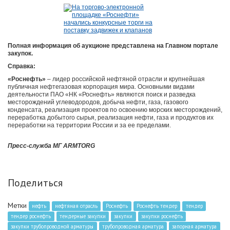
Полная информация об аукционе представлена на Главном портале
закупок.
Справка:
«Роснефть»
– лидер российской нефтяной отрасли и крупнейшая
публичная нефтегазовая корпорация мира. Основными видами
деятельности ПАО «НК «Роснефть» являются поиск и разведка
месторождений углеводородов, добыча нефти, газа, газового
конденсата, реализация проектов по освоению морских месторождений,
переработка добытого сырья, реализация нефти, газа и продуктов их
переработки на территории России и за ее пределами.
Пресс-служба МГ ARMTORG
Поделиться
Метки
нефть
нефтяная отрасль
Роснефть
Роснефть тендер
тендер
тендер роснефть
тендерные закупки
закупки
закупки роснефть
закупки трубопроводной арматуры
трубопроводная арматура
запорная арматура