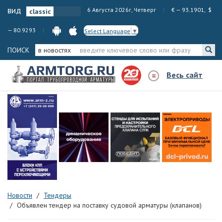
вид
6 Августа 2026г, Четверг
€ — 93.1901, $
— 80.9293
Select Language
▼
ПОИСК
в новостях
Весь сайт
Новости
Тендеры
Объявлен тендер на поставку судовой арматуры (клапанов)