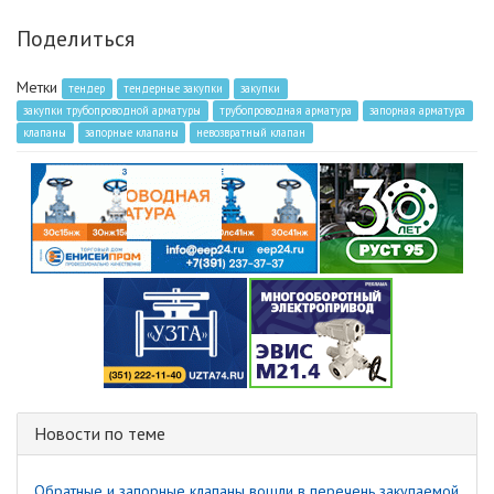
Поделиться
Метки
тендер
тендерные закупки
закупки
закупки трубопроводной арматуры
трубопроводная арматура
запорная арматура
клапаны
запорные клапаны
невозвратный клапан
Новости по теме
Обратные и запорные клапаны вошли в перечень закупаемой