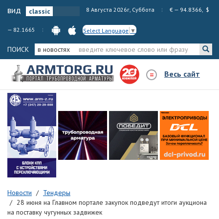
вид
8 Августа 2026г, Суббота
€ — 94.8366, $
— 82.1665
Select Language
▼
ПОИСК
в новостях
Весь сайт
Новости
Тендеры
28 июня на Главном портале закупок подведут итоги аукциона
на поставку чугунных задвижек