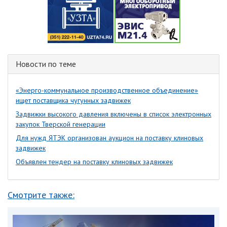
Новости по теме
«Энерго-коммунальное производственное объединение»
ищет поставщика чугунных задвижек
Задвижки высокого давления включены в список электронных
закупок Тверской генерации
Для нужд ЯТЭК организован аукцион на поставку клиновых
задвижек
Объявлен тендер на поставку клиновых задвижек
Смотрите также: