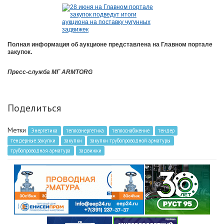
Полная информация об аукционе представлена на Главном портале
закупок.
Пресс-служба МГ ARMTORG
Поделиться
Метки
Энергетика
теплоэнергетика
теплоснабжение
тендер
тендерные закупки
закупки
закупки трубопроводной арматуры
трубопроводная арматура
задвижки