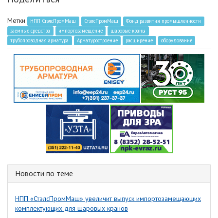
Метки
НПП СтэлсПромМаш
СтэлсПромМаш
Фонд развития промышленности
заемные средства
импортозамещение
шаровые краны
трубопроводная арматура
Арматуростроение
расширение
оборудование
Новости по теме
НПП «СтэлсПромМаш» увеличит выпуск импортозамещающих
комплектующих для шаровых кранов