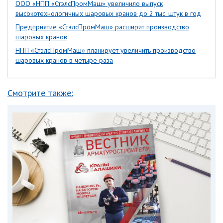
ООО «НПП «СтэлсПромМаш» увеличило выпуск
высокотехнологичных шаровых кранов до 2 тыс. штук в год
Предприятие «СтэлсПромМаш» расширит производство
шаровых кранов
НПП «СтэлсПромМаш» планирует увеличить производство
шаровых кранов в четыре раза
Смотрите также: