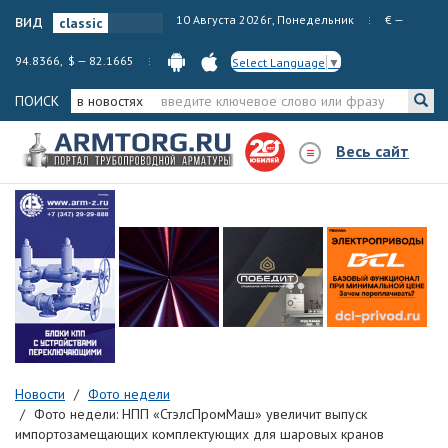
вид
10 Августа 2026г, Понедельник
€ —
94.8366, $ — 82.1665
Select Language
▼
ПОИСК
в новостях
Весь сайт
Новости
Фото недели
Фото недели: НПП «СтэлсПромМаш» увеличит выпуск
импортозамещающих комплектующих для шаровых кранов