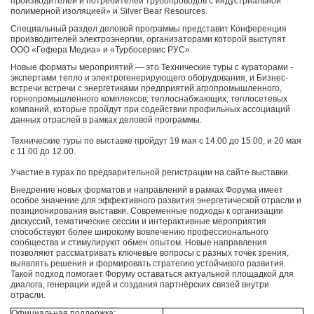
производителей и потребителей трубопроводов с индустриальной
полимерной изоляцией» и Silver Bear Resources.
Специальный раздел деловой программы представит Конференция
производителей электроэнергии, организаторами которой выступят
ООО «Гефера Медиа» и «Турбосервис РУС».
Новые форматы мероприятий — это Технические туры с кураторами -
экспертами тепло и электрогенерирующего оборудования, и Бизнес-
встречи встречи с энергетиками предприятий агропромышленного,
горнопромышленного комплексов; теплоснабжающих, теплосетевых
компаний, которые пройдут при содействии профильных ассоциаций
данных отраслей в рамках деловой программы.
Технические туры по выставке пройдут 19 мая с 14.00 до 15.00, и 20 мая
с 11.00 до 12.00.
Участие в турах по предварительной регистрации на сайте выставки.
Внедрение новых форматов и направлений в рамках Форума имеет
особое значение для эффективного развития энергетической отрасли и
позиционирования выставки. Современные подходы к организации
дискуссий, тематические сессии и интерактивные мероприятия
способствуют более широкому вовлечению профессионального
сообщества и стимулируют обмен опытом. Новые направления
позволяют рассматривать ключевые вопросы с разных точек зрения,
выявлять решения и формировать стратегию устойчивого развития.
Такой подход помогает Форуму оставаться актуальной площадкой для
диалога, генерации идей и создания партнёрских связей внутри
отрасли.
Официальная поддержка: