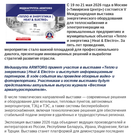
С 19 по 21 мая 2026 года в Москве
(«Тимирязев Центр») состоится V
Международная выставка
энергетического оборудования
для теплоснабжения и
электрогенерации на
промышленных предприятиях и
муниципальных объектах «Тепло
и энергетика | Heat & Electro». За
пять лет проведения,
мероприятие стало важной площадкой для профессионального
диалога, презентации инновационных решений и выработки
стратегий развития отрасли.
Медиагруппа ARMTORG примет участие в выставке «Тепло и
энергетика | Heat & Electro» и выступит информационным
партнером. В ходе события мы проведем обзорные видео- и
фоторепортажи. Участникам и гостям выставки будут
представлены актуальные выпуски журнала
«Вестник
арматуростроителя».
В числе тематических направлений выставки — современные решения
и оборудование для котельных, тепловых пунктов, автономных
энергоцентров, ТЭЦ и ТЭС, а также системы бесперебойного
энергоснабжения, включая технологические решения для обеспечения
стабильной подачи энергии в удалённых и труднодоступных регионах.
Экспозиция выставки 2026 года объединит ведущих производителей и
интеграторов из России, Республики Беларусь, Ирана, Индонезии, Китая
и Турции. Выставка станет платформой для демонстрации последних