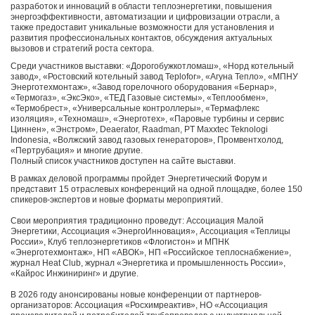
разработок и инноваций в области теплоэнергетики, повышения
энергоэффективности, автоматизации и цифровизации отрасли, а
также предоставит уникальные возможности для установления и
развития профессиональных контактов, обсуждения актуальных
вызовов и стратегий роста сектора.
Среди участников выставки: «Дорогобужкотломаш», «Норд котельный
завод», «Ростовский котельный завод Teplofor», «Агуна Тепло», «МПНУ
Энерготехмонтаж», «Завод горелочного оборудования «Бернар»,
«Термогаз», «ЭксЭко», «ТЕД Газовые системы», «Теплообмен»,
«Термобрест», «Универсальные контроллеры», «Термафлекс
изоляция», «Техномаш», «Энерготех», «Паровые турбины и сервис
Циннен», «Энстром», Deaerator, Raadman, PT Maxxtec Teknologi
Indonesia, «Волжский завод газовых генераторов», Промвентхолод,
«Пертрубация» и многие другие.
Полный список участников доступен на сайте выставки.
В рамках деловой программы пройдет Энергетический Форум и
представит 15 отраслевых конференций на одной площадке, более 150
спикеров-экспертов и новые форматы мероприятий.
Свои мероприятия традиционно проведут: Ассоциация Малой
Энергетики, Ассоциация «ЭнергоИнновация», Ассоциация «Теплицы
России», Клуб теплоэнергетиков «Флогистон» и МПНК
«Энерготехмонтаж», НП «АВОК», НП «Российское теплоснабжение»,
журнал Heat Club, журнал «Энергетика и промышленность России»,
«Кайрос Инжиниринг» и другие.
В 2026 году анонсированы новые конференции от партнеров-
организаторов: Ассоциация «Росхимреактив», НО «Ассоциация