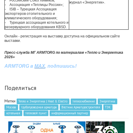
- Российский Союз Химиков;
журнал «Энергетик».
- Ассоциация «Теплицы России»;
- ISIB – Турецкая Ассоциация
экспортеров отопительного и
климатического оборудования;
- Турецкая ассоциация котельного и
резервуарного оборудования KBSD.
Онлайн - регистрация на выставку доступна на официальном сайте
выставки.
Пресс-служба МГ ARMTORG по материалам «Тепло и Энергетика
2026»
ARMTORG в
MAX
, подпишись!
Поделиться
Метки
Тепло и Энергетика | Heat & Electro
теплоснабжение
Энергетика
Москва
трубопроводная арматура
Вестник Арматуростроителя
ТЭК
котельная
тепловой пункт
информационный партнер