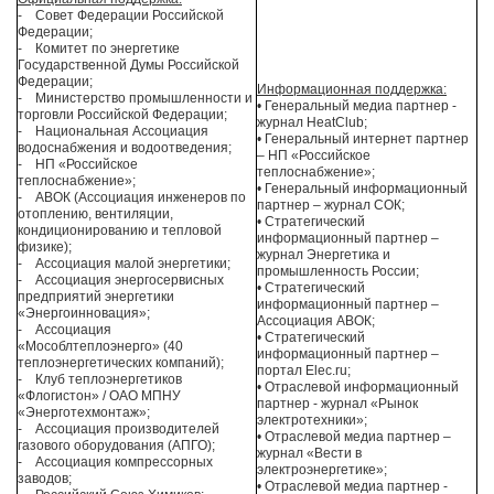
- Совет Федерации Российской
Федерации;
- Комитет по энергетике
Государственной Думы Российской
Федерации;
Информационная поддержка:
- Министерство промышленности и
• Генеральный медиа партнер -
торговли Российской Федерации;
журнал HeatClub;
- Национальная Ассоциация
• Генеральный интернет партнер
водоснабжения и водоотведения;
– НП «Российское
- НП «Российское
теплоснабжение»;
теплоснабжение»;
• Генеральный информационный
- АВОК (Ассоциация инженеров по
партнер – журнал СОК;
отоплению, вентиляции,
• Стратегический
кондиционированию и тепловой
информационный партнер –
физике);
журнал Энергетика и
- Ассоциация малой энергетики;
промышленность России;
- Ассоциация энергосервисных
• Стратегический
предприятий энергетики
информационный партнер –
«Энергоинновация»;
Ассоциация АВОК;
- Ассоциация
• Стратегический
«Мособлтеплоэнерго» (40
информационный партнер –
теплоэнергетических компаний);
портал Elec.ru;
- Клуб теплоэнергетиков
• Отраслевой информационный
«Флогистон» / ОАО МПНУ
партнер - журнал «Рынок
«Энерготехмонтаж»;
электротехники»;
- Ассоциация производителей
• Отраслевой медиа партнер –
газового оборудования (АПГО);
журнал «Вести в
- Ассоциация компрессорных
электроэнергетике»;
заводов;
• Отраслевой медиа партнер -