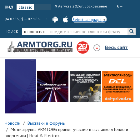
вид
9 Августа 2026г, Воскресенье
€ —
94.8366, $ — 82.1665
Select Language
▼
ПОИСК
в новостях
Весь сайт
Новости
Выставки и форумы
Медиагруппа ARMTORG примет участие в выставке «Тепло и
энергетика | Heat & Electro»