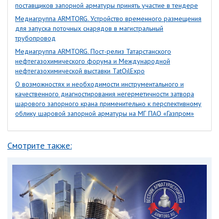
поставщиков запорной арматуры принять участие в тендере
Медиагруппа ARMTORG. Устройство временного размещения
для запуска поточных снарядов в магистральный
трубопровод
Медиагруппа ARMTORG. Пост-релиз Татарстанского
нефтегазохимического форума и Международной
нефтегазохимической выставки TatOilExpo
О возможностях и необходимости инструментального и
качественного диагностирования негерметичности затвора
шарового запорного крана применительно к перспективному
облику шаровой запорной арматуры на МГ ПАО «Газпром»
Смотрите также: