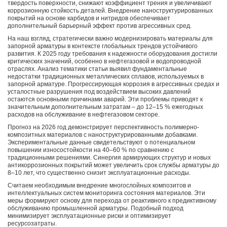
твердость поверхности, снижают коэффициент трения и увеличивают
коррозионную стойкость деталей. Внедрение наноструктурированных
покрытий на основе карбидов и нитридов обеспечивает
дополнительный барьерный эффект против агрессивных сред.
На наш взгляд, стратегически важно модернизировать материалы для
запорной арматуры в контексте глобальных трендов устойчивого
развития. К 2025 году требования к надежности оборудования достигли
критических значений, особенно в нефтегазовой и водопроводной
отраслях. Анализ тематики статьи выявил фундаментальные
недостатки традиционных металлических сплавов, используемых в
запорной арматуре. Прогрессирующая коррозия в агрессивных средах и
усталостные разрушения под воздействием высоких давлений
остаются основными причинами аварий. Эти проблемы приводят к
значительным дополнительным затратам – до 12–15 % ежегодных
расходов на обслуживание в нефтегазовом секторе.
Прогноз на 2026 год демонстрирует перспективность полимерно-
композитных материалов с наноструктурированными добавками.
Экспериментальные данные свидетельствуют о потенциальном
повышении износостойкости на 40–60 % по сравнению с
традиционными решениями. Синергия армирующих структур и новых
антикоррозионных покрытий может увеличить срок службы арматуры до
8–10 лет, что существенно снизит эксплуатационные расходы.
Считаем необходимым внедрение многослойных композитов и
интеллектуальных систем мониторинга состояния материалов. Эти
меры формируют основу для перехода от реактивного к предиктивному
обслуживанию промышленной арматуры. Подобный подход
минимизирует эксплуатационные риски и оптимизирует
ресурсозатраты.