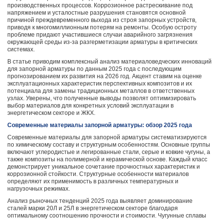
производственных процессов. Коррозионное растрескивание под
напряжением и усталостные разрушения становятся основной
причиной преждевременного выхода из строя запорных устройств,
приводя к многомиллионным потерям на ремонты. Особую остроту
проблеме придают участившиеся случаи аварийного загрязнения
окружающей среды из-за разгерметизации арматуры в критических
системах.
В статье приводим комплексный анализ материаловедческих инноваций
для запорной арматуры по данным 2025 года с последующим
прогнозированием их развития на 2026 год. Акцент ставим на оценке
эксплуатационных характеристик перспективных композитов и их
потенциала для замены традиционных металлов в ответственных
узлах. Уверены, что полученные выводы позволят оптимизировать
выбор материалов для конкретных условий эксплуатации в
энергетическом секторе и ЖКХ.
Современные материалы запорной арматуры: обзор 2025 года
Современные материалы для запорной арматуры систематизируются
по химическому составу и структурным особенностям. Основные группы
включают углеродистые и легированные стали, серые и ковкие чугуны, а
также композиты на полимерной и керамической основе. Каждый класс
демонстрирует уникальное сочетание прочностных характеристик и
коррозионной стойкости. Структурные особенности материалов
определяют их применимость в различных температурных и
нагрузочных режимах.
Анализ рыночных тенденций 2025 года выявляет доминирование
сталей марки 20Л и 25Л в энергетическом секторе благодаря
оптимальному соотношению прочности и стоимости. Чугунные сплавы