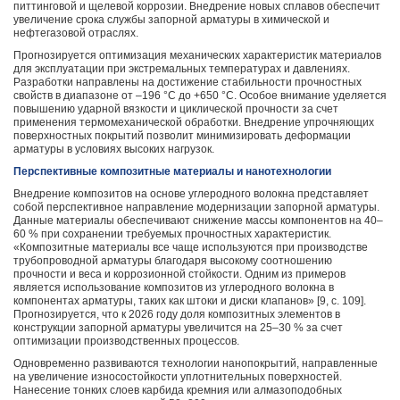
питтинговой и щелевой коррозии. Внедрение новых сплавов обеспечит
увеличение срока службы запорной арматуры в химической и
нефтегазовой отраслях.
Прогнозируется оптимизация механических характеристик материалов
для эксплуатации при экстремальных температурах и давлениях.
Разработки направлены на достижение стабильности прочностных
свойств в диапазоне от –196 °C до +650 °C. Особое внимание уделяется
повышению ударной вязкости и циклической прочности за счет
применения термомеханической обработки. Внедрение упрочняющих
поверхностных покрытий позволит минимизировать деформации
арматуры в условиях высоких нагрузок.
Перспективные композитные материалы и нанотехнологии
Внедрение композитов на основе углеродного волокна представляет
собой перспективное направление модернизации запорной арматуры.
Данные материалы обеспечивают снижение массы компонентов на 40–
60 % при сохранении требуемых прочностных характеристик.
«Композитные материалы все чаще используются при производстве
трубопроводной арматуры благодаря высокому соотношению
прочности и веса и коррозионной стойкости. Одним из примеров
является использование композитов из углеродного волокна в
компонентах арматуры, таких как штоки и диски клапанов» [9, c. 109].
Прогнозируется, что к 2026 году доля композитных элементов в
конструкции запорной арматуры увеличится на 25–30 % за счет
оптимизации производственных процессов.
Одновременно развиваются технологии нанопокрытий, направленные
на увеличение износостойкости уплотнительных поверхностей.
Нанесение тонких слоев карбида кремния или алмазоподобных