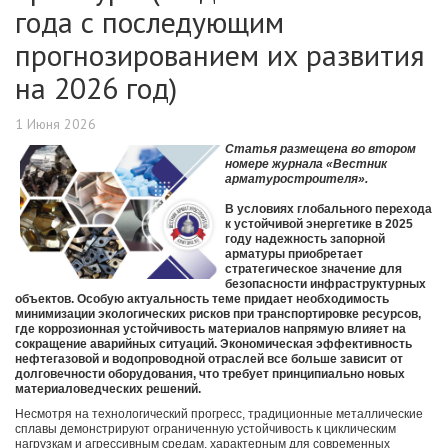
года с последующим
прогнозированием их развития
на 2026 год)
1 Июня 2026
Статья размещена в
о втором
номере журнала «Вестник
арматуростроителя».
В условиях глобального перехода
к устойчивой энергетике в 2025
году надежность запорной
арматуры приобретает
стратегическое значение для
безопасности инфраструктурных
объектов. Особую актуальность теме придает необходимость
минимизации экологических рисков при транспортировке ресурсов,
где коррозионная устойчивость материалов напрямую влияет на
сокращение аварийных ситуаций. Экономическая эффективность
нефтегазовой и водопроводной отраслей все больше зависит от
долговечности оборудования, что требует принципиально новых
материаловедческих решений.
Несмотря на технологический прогресс, традиционные металлические
сплавы демонстрируют ограниченную устойчивость к циклическим
нагрузкам и агрессивным средам, характерным для современных