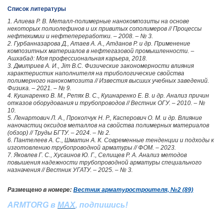
Список литературы
1. Алиева Р. В. Металл-полимерные нанокомпозиты на основе
некоторых полиолефинов и их привитых сополимеров // Процессы
нефтехимии и нефтепереработки. – 2008. – № 3.
2. Гурбанназарова Д., Атаев А. А., Атданов Р. и др. Применение
композитных материалов в нефтегазовой промышленности. –
Ашхабад: Моя профессиональная карьера, 2018.
3. Дмитриев А. И., Jim В.С. Физические закономерности влияния
характеристик наполнителя на трибологические свойства
полимерного нанокомпозита // Известия высших учебных заведений.
Физика. – 2021. – № 9.
4. Кушнаренко В. М., Репях В. С., Кушнаренко Е. В. и др. Анализ причин
отказов оборудования и трубопроводов // Вестник ОГУ. – 2010. – №
10.
5. Ленартович Л. А., Прокопчук Н. Р., Касперович О. М. и др. Влияние
наночастиц оксидов металлов на свойства полимерных материалов
(обзор) // Труды БГТУ. – 2024. – № 2.
6. Пантелеев А. С., Шматин А. К. Современные тенденции и подходы к
изготовлению трубопроводной арматуры // ФОМ. – 2023.
7. Яковлев Г. С., Хусаинов Ю. Г., Селищев Р. А. Анализ методов
повышения надежности трубопроводной арматуры специального
назначения // Вестник УГАТУ. – 2025. – № 3.
Размещено в номере:
Вестник арматуростроителя, №2 (89)
ARMTORG в
MAX
, подпишись!