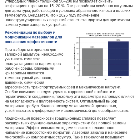
углеродных пленок толщиной 50–200 нм позволяет снизить
коэффициент трения на 15–20 %. Эти разработки особенно актуальны
для арматуры, работающей в условиях абразивного износа и высоких
температур. Ожидается, что к 2026 году применение
наноструктурированных покрытий станет стандартом для критически
важных узлов запорных устройств.
Рекомендации по выбору и
модификации материалов для
повышения эффективности
При выборе материалов для
запорной арматуры необходимо
учитывать комплекс
эксплуатационных параметров
рабочей среды. Ключевыми
критериями являются
температурный диапазон,
давление, химическая
агрессивность транспортируемых сред и механические нагрузки.
Особое внимание следует уделять коррозионной стойкости и
герметичности соединений, поскольку эти параметры напрямую влияют
на безопасность и долговечность систем. Оптимальный выбор
материала требует баланса между механической прочностью,
устойчивостью к деформациям и экономической целесообразностью.
Модификация поверхности традиционных сплавов позволяет
расширить их функциональные характеристики без полной замены
материала. Эффективными методами являются плазменное
напыление износостойких покрытий, лазерная закалка и нанесение
многослойных композитных структур. Такие технологии повышают