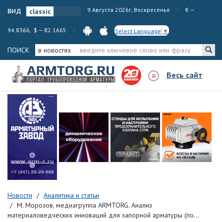
вид
9 Августа 2026г, Воскресенье
€ —
94.8366, $ — 82.1665
Select Language
▼
ПОИСК
в новостях
Весь сайт
Новости
Аналитика и статьи
М. Морозов, медиагруппа ARMTORG. Анализ
материаловедческих инноваций для запорной арматуры (по...