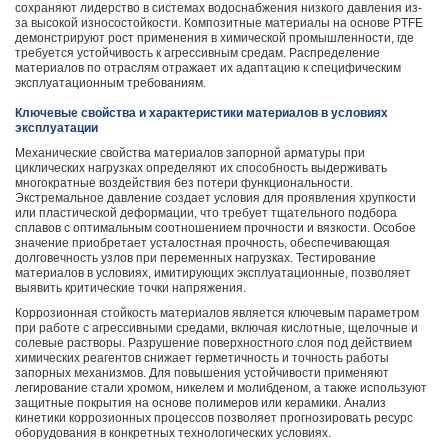
сохраняют лидерство в системах водоснабжения низкого давления из-
за высокой износостойкости. Композитные материалы на основе PTFE
демонстрируют рост применения в химической промышленности, где
требуется устойчивость к агрессивным средам. Распределение
материалов по отраслям отражает их адаптацию к специфическим
эксплуатационным требованиям.
Ключевые свойства и характеристики материалов в условиях
эксплуатации
Механические свойства материалов запорной арматуры при
циклических нагрузках определяют их способность выдерживать
многократные воздействия без потери функциональности.
Экстремальное давление создает условия для проявления хрупкости
или пластической деформации, что требует тщательного подбора
сплавов с оптимальным соотношением прочности и вязкости. Особое
значение приобретает усталостная прочность, обеспечивающая
долговечность узлов при переменных нагрузках. Тестирование
материалов в условиях, имитирующих эксплуатационные, позволяет
выявить критические точки напряжения.
Коррозионная стойкость материалов является ключевым параметром
при работе с агрессивными средами, включая кислотные, щелочные и
солевые растворы. Разрушение поверхностного слоя под действием
химических реагентов снижает герметичность и точность работы
запорных механизмов. Для повышения устойчивости применяют
легирование стали хромом, никелем и молибденом, а также используют
защитные покрытия на основе полимеров или керамики. Анализ
кинетики коррозионных процессов позволяет прогнозировать ресурс
оборудования в конкретных технологических условиях.