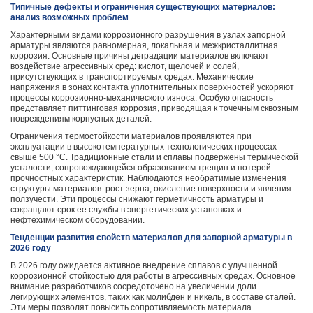
Типичные дефекты и ограничения существующих материалов:
анализ возможных проблем
Характерными видами коррозионного разрушения в узлах запорной
арматуры являются равномерная, локальная и межкристаллитная
коррозия. Основные причины деградации материалов включают
воздействие агрессивных сред: кислот, щелочей и солей,
присутствующих в транспортируемых средах. Механические
напряжения в зонах контакта уплотнительных поверхностей ускоряют
процессы коррозионно-механического износа. Особую опасность
представляет питтинговая коррозия, приводящая к точечным сквозным
повреждениям корпусных деталей.
Ограничения термостойкости материалов проявляются при
эксплуатации в высокотемпературных технологических процессах
свыше 500 °C. Традиционные стали и сплавы подвержены термической
усталости, сопровождающейся образованием трещин и потерей
прочностных характеристик. Наблюдаются необратимые изменения
структуры материалов: рост зерна, окисление поверхности и явления
ползучести. Эти процессы снижают герметичность арматуры и
сокращают срок ее службы в энергетических установках и
нефтехимическом оборудовании.
Тенденции развития свойств материалов для запорной арматуры в
2026 году
В 2026 году ожидается активное внедрение сплавов с улучшенной
коррозионной стойкостью для работы в агрессивных средах. Основное
внимание разработчиков сосредоточено на увеличении доли
легирующих элементов, таких как молибден и никель, в составе сталей.
Эти меры позволят повысить сопротивляемость материала