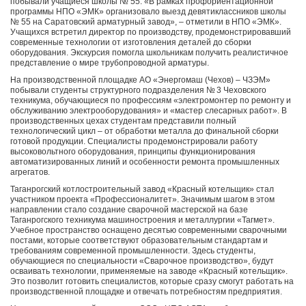
побывали учащиеся школы № 55. «В рамках профориентационной
программы НПО «ЭМК» организовало выезд девятиклассников школы
№ 55 на Саратовский арматурный завод», – отметили в НПО «ЭМК».
Учащихся встретил директор по производству, продемонстрировавший
современные технологии от изготовления деталей до сборки
оборудования. Экскурсия помогла школьникам получить реалистичное
представление о мире трубопроводной арматуры.
На производственной площадке АО «Энергомаш (Чехов) – ЧЗЭМ»
побывали студенты структурного подразделения № 3 Чеховского
техникума, обучающиеся по профессиям «электромонтер по ремонту и
обслуживанию электрооборудования» и «мастер слесарных работ». В
производственных цехах студентам представили полный
технологический цикл – от обработки металла до финальной сборки
готовой продукции. Специалисты продемонстрировали работу
высоковольтного оборудования, принципы функционирования
автоматизированных линий и особенности ремонта промышленных
агрегатов.
Таганрогский котлостроительный завод «Красный котельщик» стал
участником проекта «Профессионалитет». Значимым шагом в этом
направлении стало создание сварочной мастерской на базе
Таганрогского техникума машиностроения и металлургии «Тагмет».
Учебное пространство оснащено десятью современными сварочными
постами, которые соответствуют образовательным стандартам и
требованиям современной промышленности. Здесь студенты,
обучающиеся по специальности «Сварочное производство», будут
осваивать технологии, применяемые на заводе «Красный котельщик».
Это позволит готовить специалистов, которые сразу смогут работать на
производственной площадке и отвечать потребностям предприятия.