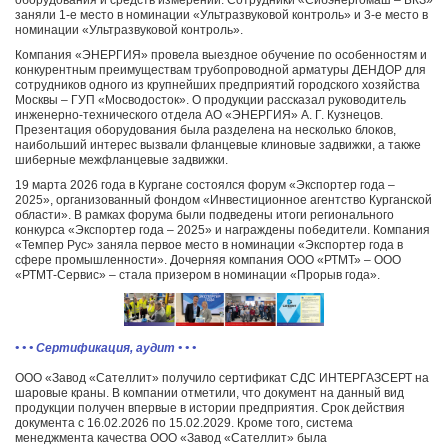
заняли 1-е место в номинации «Ультразвуковой контроль» и 3-е место в
номинации «Ультразвуковой контроль».
Компания «ЭНЕРГИЯ» провела выездное обучение по особенностям и
конкурентным преимуществам трубопроводной арматуры ДЕНДОР для
сотрудников одного из крупнейших предприятий городского хозяйства
Москвы – ГУП «Мосводосток». О продукции рассказал руководитель
инженерно-технического отдела АО «ЭНЕРГИЯ» А. Г. Кузнецов.
Презентация оборудования была разделена на несколько блоков,
наибольший интерес вызвали фланцевые клиновые задвижки, а также
шиберные межфланцевые задвижки.
19 марта 2026 года в Кургане состоялся форум «Экспортер года –
2025», организованный фондом «Инвестиционное агентство Курганской
области». В рамках форума были подведены итоги регионального
конкурса «Экспортер года – 2025» и награждены победители. Компания
«Темпер Рус» заняла первое место в номинации «Экспортер года в
сфере промышленности». Дочерняя компания ООО «РТМТ» – ООО
«РТМТ-Сервис» – стала призером в номинации «Прорыв года».
• • • Сертификация, аудит • • •
ООО «Завод «Сателлит» получило сертификат СДС ИНТЕРГАЗСЕРТ на
шаровые краны. В компании отметили, что документ на данный вид
продукции получен впервые в истории предприятия. Срок действия
документа с 16.02.2026 по 15.02.2029. Кроме того, система
менеджмента качества ООО «Завод «Сателлит» была