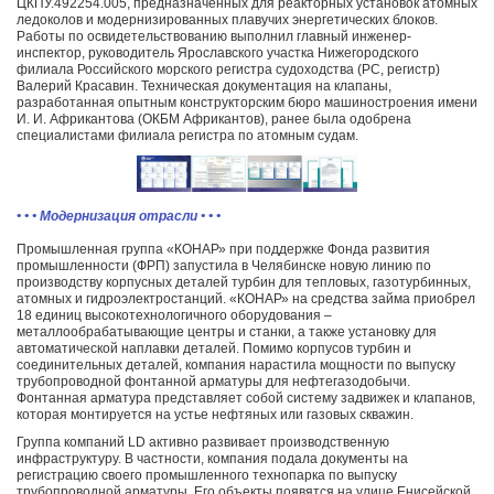
ЦКПУ.492254.005, предназначенных для реакторных установок атомных
ледоколов и модернизированных плавучих энергетических блоков.
Работы по освидетельствованию выполнил главный инженер-
инспектор, руководитель Ярославского участка Нижегородского
филиала Российского морского регистра судоходства (РС, регистр)
Валерий Красавин. Техническая документация на клапаны,
разработанная опытным конструкторским бюро машиностроения имени
И. И. Африкантова (ОКБМ Африкантов), ранее была одобрена
специалистами филиала регистра по атомным судам.
• • • Модернизация отрасли • • •
Промышленная группа «КОНАР» при поддержке Фонда развития
промышленности (ФРП) запустила в Челябинске новую линию по
производству корпусных деталей турбин для тепловых, газотурбинных,
атомных и гидроэлектростанций. «КОНАР» на средства займа приобрел
18 единиц высокотехнологичного оборудования –
металлообрабатывающие центры и станки, а также установку для
автоматической наплавки деталей. Помимо корпусов турбин и
соединительных деталей, компания нарастила мощности по выпуску
трубопроводной фонтанной арматуры для нефтегазодобычи.
Фонтанная арматура представляет собой систему задвижек и клапанов,
которая монтируется на устье нефтяных или газовых скважин.
Группа компаний LD активно развивает производственную
инфраструктуру. В частности, компания подала документы на
регистрацию своего промышленного технопарка по выпуску
трубопроводной арматуры. Его объекты появятся на улице Енисейской