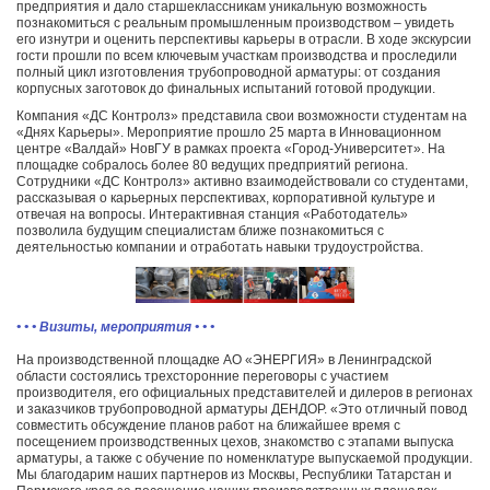
предприятия и дало старшеклассникам уникальную возможность
познакомиться с реальным промышленным производством – увидеть
его изнутри и оценить перспективы карьеры в отрасли. В ходе экскурсии
гости прошли по всем ключевым участкам производства и проследили
полный цикл изготовления трубопроводной арматуры: от создания
корпусных заготовок до финальных испытаний готовой продукции.
Компания «ДС Контролз» представила свои возможности студентам на
«Днях Карьеры». Мероприятие прошло 25 марта в Инновационном
центре «Валдай» НовГУ в рамках проекта «Город-Университет». На
площадке собралось более 80 ведущих предприятий региона.
Сотрудники «ДС Контролз» активно взаимодействовали со студентами,
рассказывая о карьерных перспективах, корпоративной культуре и
отвечая на вопросы. Интерактивная станция «Работодатель»
позволила будущим специалистам ближе познакомиться с
деятельностью компании и отработать навыки трудоустройства.
• • • Визиты, мероприятия • • •
На производственной площадке АО «ЭНЕРГИЯ» в Ленинградской
области состоялись трехсторонние переговоры с участием
производителя, его официальных представителей и дилеров в регионах
и заказчиков трубопроводной арматуры ДЕНДОР. «Это отличный повод
совместить обсуждение планов работ на ближайшее время с
посещением производственных цехов, знакомство с этапами выпуска
арматуры, а также с обучение по номенклатуре выпускаемой продукции.
Мы благодарим наших партнеров из Москвы, Республики Татарстан и