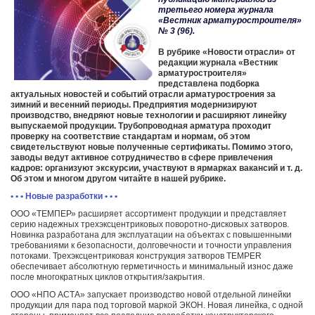
третьего номера журнала
«Вестник арматуростроителя»
№ 3 (96).
В рубрике «Новости отрасли» от
редакции журнала «Вестник
арматуростроителя»
представлена подборка
актуальных новостей и событий отрасли арматуростроения за
зимний и весенний периоды. Предприятия модернизируют
производство, внедряют новые технологии и расширяют линейку
выпускаемой продукции. Трубопроводная арматура проходит
проверку на соответствие стандартам и нормам, об этом
свидетельствуют новые полученные сертификаты. Помимо этого,
заводы ведут активное сотрудничество в сфере привлечения
кадров: организуют экскурсии, участвуют в ярмарках вакансий и т. д.
Об этом и многом другом читайте в нашей рубрике.
• • • Новые разработки • • •
ООО «ТЕМПЕР» расширяет ассортимент продукции и представляет
серию надежных трехэксцентриковых поворотно-дисковых затворов.
Новинка разработана для эксплуатации на объектах с повышенными
требованиями к безопасности, долговечности и точности управления
потоками. Трехэксцентриковая конструкция затворов TEMPER
обеспечивает абсолютную герметичность и минимальный износ даже
после многократных циклов открытия/закрытия.
ООО «НПО АСТА» запускает производство новой отдельной линейки
продукции для пара под торговой маркой ЭКОН. Новая линейка, с одной