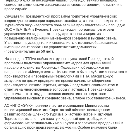
Пермского края за посещение наших производственных площадок
совместно с ключевыми заказчиками из своих регионов», – отметили в
пресс-службе.
Слушатели Президентской программы подготовки управленческих
кадров для организации народного хозяйства, а также преподаватели
Курганского госуниверситета побывали на производственной площадке
ООО «ТЕМПЕР» в Кургане. Президентская программа подготовки
управленческих кадров – это государственная инициатива по
повышению квалификации менеджеров среднего и высшего звена.
Участники – руководители и специалисты с высшим образованием,
имеющие опыт работы на управленческих должностях
(предпочтительно до 50 лет).
На заводе «ПТПА» побывала группа слушателей Президентской
программы подготовки управленческих кадров для организаций
народного хозяйства Российской Федерации, обучающихся по
направлению «Менеджмент». Целью визита было глубокое знакомство с
производством и передовыми технологиями ПТПА. Масштабную
экскурсию по цехам предприятия провел начальник сборочного
производства Михаил Терехин, который поделился своим опытом и
ответил на многочисленные вопросы участников. Президентская
программа – это государственная инициатива по подготовке
управленцев высшего и среднего звена, а также собственников бизнеса.
АО «НПО «ЭМК» приняло участие в совещании Министерства
инвестиционной политики Саратовской области, посвященном
развитию промышленного туризма. Участники встречи, включая
Торгово-промышленную палату и Кадровый центр, обсудили
формирование региональных маршрутов и вовлечение предприятий в
организацию производственных экскурсий. Особое внимание было