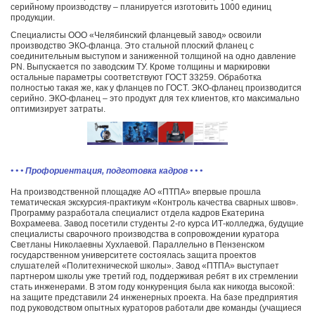
серийному производству – планируется изготовить 1000 единиц
продукции.
Специалисты ООО «Челябинский фланцевый завод» освоили
производство ЭКО-фланца. Это стальной плоский фланец с
соединительным выступом и заниженной толщиной на одно давление
PN. Выпускается по заводским ТУ. Кроме толщины и маркировки
остальные параметры соответствуют ГОСТ 33259. Обработка
полностью такая же, как у фланцев по ГОСТ. ЭКО-фланец производится
серийно. ЭКО-фланец – это продукт для тех клиентов, кто максимально
оптимизирует затраты.
• • • Профориентация, подготовка кадров • • •
На производственной площадке АО «ПТПА» впервые прошла
тематическая экскурсия-практикум «Контроль качества сварных швов».
Программу разработала специалист отдела кадров Екатерина
Вохрамеева. Завод посетили студенты 2-го курса ИТ-колледжа, будущие
специалисты сварочного производства в сопровождении куратора
Светланы Николаевны Хухлаевой. Параллельно в Пензенском
государственном университете состоялась защита проектов
слушателей «Политехнической школы». Завод «ПТПА» выступает
партнером школы уже третий год, поддерживая ребят в их стремлении
стать инженерами. В этом году конкуренция была как никогда высокой:
на защите представили 24 инженерных проекта. На базе предприятия
под руководством опытных кураторов работали две команды (учащиеся