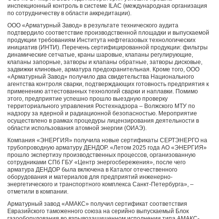
инспекционный контроль в системе ILAC (международная организация
по сотрудничеству в области аккредитации).
ООО «Арматурный Завод» в результате технического аудита
подтвердило соответствие производственной площадки и выпускаемой
продукции требованиям Института нефтегазовых технологических
инициатив (ИНТИ). Перечень сертифицированной продукции: фильтры
динамические сетчатые, краны шаровые, клапаны регулирующие,
клапаны запорные, затворы и клапаны обратные, затворы дисковые,
задвижки клиновые, арматура предохранительная. Кроме того, ООО
«Арматурный Завод» получило два свидетельства Национального
агентства контроля сварки, подтверждающих готовность предприятия к
применению аттестованных технологий сварки и наплавки. Помимо
этого, предприятие успешно прошло выездную проверку
территориального управления Ростехнадзора – Волжского МТУ по
надзору за ядерной и радиационной безопасностью. Мероприятие
осуществлено в рамках процедуры лицензирования деятельности в
области использования атомной энергии (ОИАЭ).
Компания «ЭНЕРГИЯ» получила новые сертификаты СЕРТЭНЕРГО на
трубопроводную арматуру ДЕНДОР. «Летом 2025 года АО «ЭНЕРГИЯ»
прошло экспертизу производственных процессов, организованную
сотрудниками СПб ГБУ «Центр энергосбережения», после чего
арматура ДЕНДОР была включена в Каталог отечественного
оборудования и материалов для предприятий инженерно-
энергетического и транспортного комплекса Санкт-Петербурга», –
отметили в компании.
Арматурный завод «АМАКС» получил сертификат соответствия
Евразийского таможенного союза на серийно выпускаемый Блок
газооборудования во взрывозащищенном исполнении типа АМАКС-