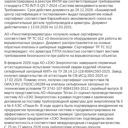
зарегистрирована в реестре ИНТИ как соответствующая требованиям
стандарта СТО INTI S.QS.7-2024 «Система менеджмента качества.
Требования». Срок действия документа до 26.12.2028. «Башкирский
центр сертификации и тестирования» выдал предприятию новый
сертификат соответствия Евразийского экономического союза на
соединительные детали трубопроводов и арматуры. Документ
действителен с 13.03.2026 по 12.03.2031.
АО «Пензтяжпромарматура» получило новые сертификаты
соответствия ТР ТС 012 «О безопасности оборудования для работы во
взрывоопасных средах». Документ распространяется на осевые
обратные клапаны и шиберные задвижки. Сертификат ТР ТС 012
подтверждает, что арматура ПТПА полностью соответствует жестким
требованиям безопасности при работе на взрывоопасных объектах.
В феврале 2026 года АО «ЗЭО Энергопоток» завершило первичные
аттестационные испытания технологий сварки изделий «Клапан
сильфонный запорный КИП» по ТУ 28.14.13-118-80841593-2025. Завод
получил свидетельство об аттестации № СВ-ИСЦ-30/2-2025 от
17.02.2026. Помимо этого, получен сертификат соответствия №
ОИАЭ.RU.270(ОС).00289 на клапаны сильфонные запорные по
техническим условиям ТУ 3742-107-80841593-2012, серийный выпуск. В
марте представитель АО «Концерн Титан-2» оценил производственную
систему АО «ЗЭО Энергопоток» в рамках подготовки к заключению
договоров на поставку трубопроводной арматуры для энергоблоков № 5
и № 6 АЭС «Пашк-II». В ходе аудита была подтверждена внедренная на
предприятии производственная система и продемонстрирована ее
эффективность на практическом примере. Центральная заводская
лаборатория предприятия «ЗЭО Энергопоток» подтвердила свою
компетентность и соответствие международным стандартам качества.
С 25 по 27 марта 2026 года лаборатория успешно прошла