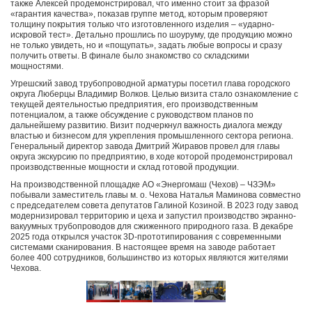
также Алексей продемонстрировал, что именно стоит за фразой
«гарантия качества», показав группе метод, которым проверяют
толщину покрытия только что изготовленного изделия – «ударно-
искровой тест». Детально прошлись по шоуруму, где продукцию можно
не только увидеть, но и «пощупать», задать любые вопросы и сразу
получить ответы. В финале было знакомство со складскими
мощностями.
Угрешский завод трубопроводной арматуры посетил глава городского
округа Люберцы Владимир Волков. Целью визита стало ознакомление с
текущей деятельностью предприятия, его производственным
потенциалом, а также обсуждение с руководством планов по
дальнейшему развитию. Визит подчеркнул важность диалога между
властью и бизнесом для укрепления промышленного сектора региона.
Генеральный директор завода Дмитрий Жиравов провел для главы
округа экскурсию по предприятию, в ходе которой продемонстрировал
производственные мощности и склад готовой продукции.
На производственной площадке АО «Энергомаш (Чехов) – ЧЗЭМ»
побывали заместитель главы м. о. Чехова Наталья Маминова совместно
с председателем совета депутатов Галиной Козиной. В 2023 году завод
модернизировал территорию и цеха и запустил производство экранно-
вакуумных трубопроводов для сжиженного природного газа. В декабре
2025 года открылся участок 3D-прототипирования с современными
системами сканирования. В настоящее время на заводе работает
более 400 сотрудников, большинство из которых являются жителями
Чехова.