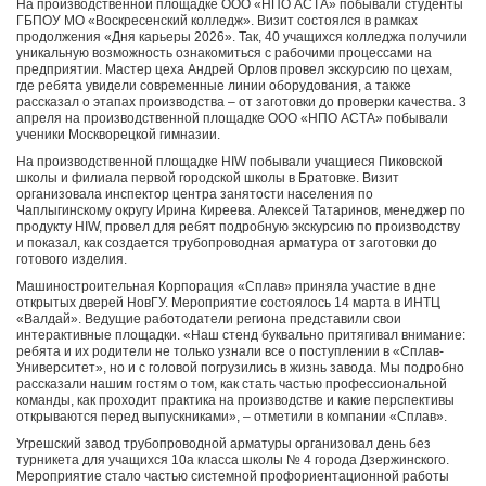
На производственной площадке ООО «НПО АСТА» побывали студенты
ГБПОУ МО «Воскресенский колледж». Визит состоялся в рамках
продолжения «Дня карьеры 2026». Так, 40 учащихся колледжа получили
уникальную возможность ознакомиться с рабочими процессами на
предприятии. Мастер цеха Андрей Орлов провел экскурсию по цехам,
где ребята увидели современные линии оборудования, а также
рассказал о этапах производства – от заготовки до проверки качества. 3
апреля на производственной площадке ООО «НПО АСТА» побывали
ученики Москворецкой гимназии.
На производственной площадке HIW побывали учащиеся Пиковской
школы и филиала первой городской школы в Братовке. Визит
организовала инспектор центра занятости населения по
Чаплыгинскому округу Ирина Киреева. Алексей Татаринов, менеджер по
продукту HIW, провел для ребят подробную экскурсию по производству
и показал, как создается трубопроводная арматура от заготовки до
готового изделия.
Машиностроительная Корпорация «Сплав» приняла участие в дне
открытых дверей НовГУ. Мероприятие состоялось 14 марта в ИНТЦ
«Валдай». Ведущие работодатели региона представили свои
интерактивные площадки. «Наш стенд буквально притягивал внимание:
ребята и их родители не только узнали все о поступлении в «Сплав-
Университет», но и с головой погрузились в жизнь завода. Мы подробно
рассказали нашим гостям о том, как стать частью профессиональной
команды, как проходит практика на производстве и какие перспективы
открываются перед выпускниками», – отметили в компании «Сплав».
Угрешский завод трубопроводной арматуры организовал день без
турникета для учащихся 10а класса школы № 4 города Дзержинского.
Мероприятие стало частью системной профориентационной работы