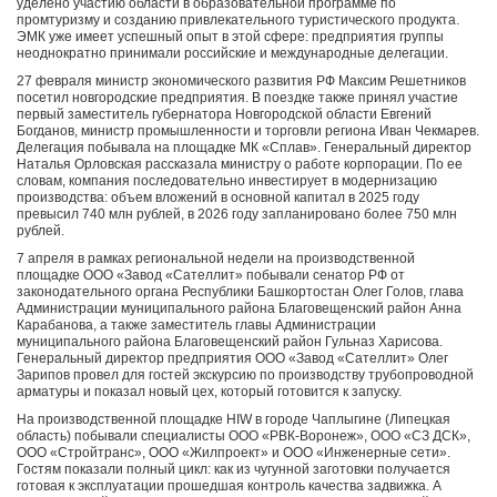
уделено участию области в образовательной программе по
промтуризму и созданию привлекательного туристического продукта.
ЭМК уже имеет успешный опыт в этой сфере: предприятия группы
неоднократно принимали российские и международные делегации.
27 февраля министр экономического развития РФ Максим Решетников
посетил новгородские предприятия. В поездке также принял участие
первый заместитель губернатора Новгородской области Евгений
Богданов, министр промышленности и торговли региона Иван Чекмарев.
Делегация побывала на площадке МК «Сплав». Генеральный директор
Наталья Орловская рассказала министру о работе корпорации. По ее
словам, компания последовательно инвестирует в модернизацию
производства: объем вложений в основной капитал в 2025 году
превысил 740 млн рублей, в 2026 году запланировано более 750 млн
рублей.
7 апреля в рамках региональной недели на производственной
площадке ООО «Завод «Сателлит» побывали сенатор РФ от
законодательного органа Республики Башкортостан Олег Голов, глава
Администрации муниципального района Благовещенский район Анна
Карабанова, а также заместитель главы Администрации
муниципального района Благовещенский район Гульназ Харисова.
Генеральный директор предприятия ООО «Завод «Сателлит» Олег
Зарипов провел для гостей экскурсию по производству трубопроводной
арматуры и показал новый цех, который готовится к запуску.
На производственной площадке HIW в городе Чаплыгине (Липецкая
область) побывали специалисты ООО «РВК-Воронеж», ООО «СЗ ДСК»,
ООО «Стройтранс», ООО «Жилпроект» и ООО «Инженерные сети».
Гостям показали полный цикл: как из чугунной заготовки получается
готовая к эксплуатации прошедшая контроль качества задвижка. А