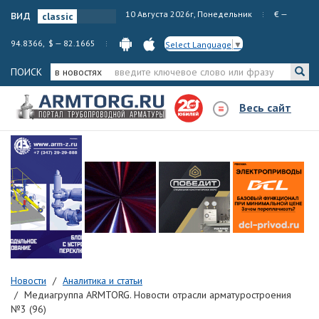
вид
10 Августа 2026г, Понедельник
€ —
94.8366, $ — 82.1665
Select Language
▼
ПОИСК
в новостях
Весь сайт
Новости
Аналитика и статьи
Медиагруппа ARMTORG. Новости отрасли арматуростроения
№3 (96)