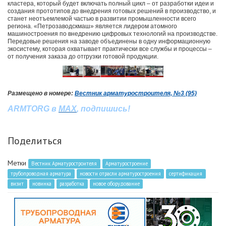
кластера, который будет включать полный цикл – от разработки идеи и
создания прототипов до внедрения готовых решений в производство, и
станет неотъемлемой частью в развитии промышленности всего
региона. «Петрозаводскмаш» является лидером атомного
машиностроения по внедрению цифровых технологий на производстве.
Передовые решения на заводе объединены в одну информационную
экосистему, которая охватывает практически все службы и процессы –
от получения заказа до отгрузки готовой продукции.
Размещено в номере:
Вестник арматуростроителя, №3 (95)
ARMTORG
в
MAX
,
подпишись
!
Поделиться
Метки
Вестник Арматуростроителя
Арматуростроение
трубопроводная арматура
новости отрасли арматуростроения
сертификация
визит
новинка
разработка
новое оборудование