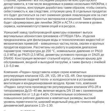
стороны, применяет все последние разработки конструкторского
департамента, в том числе внедряемые в рамках нескольких НИОКРов, с
другой стороны, конструкция доработана таким образом, чтобы снизить
себестоимость и, как следствие, отпускную цену. В отдельных продуктах
это будет достигаться за счет снижения уровня локализации или за счет
использования более простых материалов и решений. Таким образом,
будет сформировано две линейки ЭКОН и АСТА с отличием в уровне
сервиса, наличием/отсутствием опций и в ресурсе.
Угрешский завод трубопроводной арматуры осваивает выпуск
вертикальных абонентских грязевиков «УГРЕША ГВА». Изделия
предназначены для фильтрации воды и технологических жидкостей от
механических примесей – взвешенных частиц песка, окалин и крупных
продуктов коррозии. Рассчитаны на работу в широком диапазоне
параметров: температура до 200 °C, номинальное давление от PN10
(1,0 МПа) до PN25 (2,5 МПа), диаметры условного прохода от DN25 до
DN400. Конструкция включает стальной корпус, съемную крышку для
обслуживания, входной и выходной патрубки, а также фильтр с ячейкой
1,0–5,0 мм.
Компания «Ридан» представила новую серию компактных
регулирующих клапанов VZL-2R, VZL-3R и VZL-4R. Они предназначены
для управления подачей тепло- и холодоносителя в установках
вентиляции и кондиционирования воздуха. Кроме того, компания
«Ридан» запустила производство регулирующих клапанов VFG-2R в
типоразмерах Ду15–40 мм, включая модель DN 15 мм с заниженными
значениями Kvs от 1,6 до 4 м3/ч. Отличительные особенности:
повышенное рабочее давление и компактные размеры; высокий
уровень герметичности; широкий модельный ряд для точного подбора;
динамический диапазон 1:15–1:30.