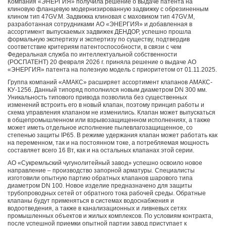
Компания «ЭНЕРГИЯ» получила решение о выдаче патента на
клиновую фланцевую модернизированную задвижку с обрезиненным
клином тип 47GV.M. Задвижка клиновая с маховиком тип 47GV.M,
разработанная сотрудниками АО «ЭНЕРГИЯ» и добавленная в
ассортимент выпускаемых задвижек ДЕНДОР, успешно прошла
формальную экспертизу и экспертизу по существу, подтвердив
соответствие критериям патентоспособности, в связи с чем
Федеральная служба по интеллектуальной собственности
(РОСПАТЕНТ) 20 февраля 2026 г. приняла решение о выдаче АО
«ЭНЕРГИЯ» патента на полезную модель с приоритетом от 01.11.2025.
Группа компаний «АМАКС» расширяет ассортимент клапанов АМАКС-
КУ-1256. Данный типоряд пополнился новым диаметром DN 300 мм.
Уникальность типового привода позволила без существенных
изменений встроить его в новый клапан, поэтому принцип работы и
схема управления клапаном не изменились. Клапан может выпускаться
в общепромышленном или взрывозащищенном исполнениях, а также
может иметь отдельное исполнение пылевлагозащищенное, со
степенью защиты IP65. В режиме удержания клапан может работать как
на переменном, так и на постоянном токе, а потребляемая мощность
составляет всего 16 Вт, как и на остальных клапанах этой серии.
АО «Сукремльский чугунолитейный завод» успешно освоило новое
направление – производство запорной арматуры. Специалисты
изготовили опытную партию обратных клапанов шарового типа
диаметром DN 100. Новое изделие предназначено для защиты
трубопроводных сетей от обратного тока рабочей среды. Обратные
клапаны будут применяться в системах водоснабжения и
водоотведения, а также в канализационных и ливневых сетях
промышленных объектов и жилых комплексов. По условиям контракта,
после успешной приемки опытной партии завод приступает к