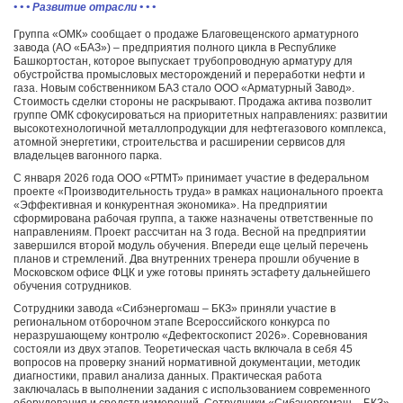
• • • Развитие отрасли • • •
Группа «ОМК» сообщает о продаже Благовещенского арматурного
завода (АО «БАЗ») – предприятия полного цикла в Республике
Башкортостан, которое выпускает трубопроводную арматуру для
обустройства промысловых месторождений и переработки нефти и
газа. Новым собственником БАЗ стало ООО «Арматурный Завод».
Стоимость сделки стороны не раскрывают. Продажа актива позволит
группе ОМК сфокусироваться на приоритетных направлениях: развитии
высокотехнологичной металлопродукции для нефтегазового комплекса,
атомной энергетики, строительства и расширении сервисов для
владельцев вагонного парка.
С января 2026 года ООО «РТМТ» принимает участие в федеральном
проекте «Производительность труда» в рамках национального проекта
«Эффективная и конкурентная экономика». На предприятии
сформирована рабочая группа, а также назначены ответственные по
направлениям. Проект рассчитан на 3 года. Весной на предприятии
завершился второй модуль обучения. Впереди еще целый перечень
планов и стремлений. Два внутренних тренера прошли обучение в
Московском офисе ФЦК и уже готовы принять эстафету дальнейшего
обучения сотрудников.
Сотрудники завода «Сибэнергомаш – БКЗ» приняли участие в
региональном отборочном этапе Всероссийского конкурса по
неразрушающему контролю «Дефектоскопист 2026». Соревнования
состояли из двух этапов. Теоретическая часть включала в себя 45
вопросов на проверку знаний нормативной документации, методик
диагностики, правил анализа данных. Практическая работа
заключалась в выполнении задания с использованием современного
оборудования и средств измерений. Сотрудники «Сибэнергомаш – БКЗ»