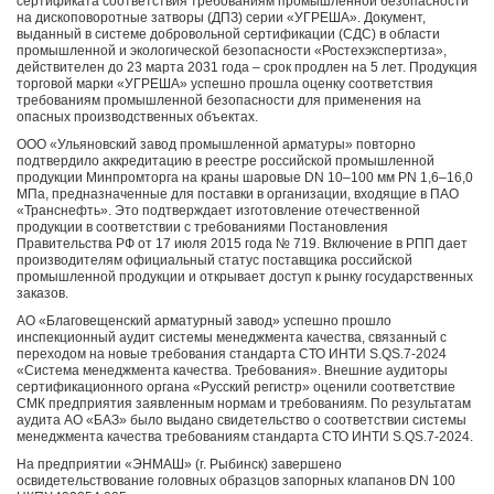
сертификата соответствия требованиям промышленной безопасности
на дископоворотные затворы (ДПЗ) серии «УГРЕША». Документ,
выданный в системе добровольной сертификации (СДС) в области
промышленной и экологической безопасности «Ростехэкспертиза»,
действителен до 23 марта 2031 года – срок продлен на 5 лет. Продукция
торговой марки «УГРЕША» успешно прошла оценку соответствия
требованиям промышленной безопасности для применения на
опасных производственных объектах.
ООО «Ульяновский завод промышленной арматуры» повторно
подтвердило аккредитацию в реестре российской промышленной
продукции Минпромторга на краны шаровые DN 10–100 мм PN 1,6–16,0
МПа, предназначенные для поставки в организации, входящие в ПАО
«Транснефть». Это подтверждает изготовление отечественной
продукции в соответствии с требованиями Постановления
Правительства РФ от 17 июля 2015 года № 719. Включение в РПП дает
производителям официальный статус поставщика российской
промышленной продукции и открывает доступ к рынку государственных
заказов.
АО «Благовещенский арматурный завод» успешно прошло
инспекционный аудит системы менеджмента качества, связанный с
переходом на новые требования стандарта СТО ИНТИ S.QS.7-2024
«Система менеджмента качества. Требования». Внешние аудиторы
сертификационного органа «Русский регистр» оценили соответствие
СМК предприятия заявленным нормам и требованиям. По результатам
аудита АО «БАЗ» было выдано свидетельство о соответствии системы
менеджмента качества требованиям стандарта СТО ИНТИ S.QS.7-2024.
На предприятии «ЭНМАШ» (г. Рыбинск) завершено
освидетельствование головных образцов запорных клапанов DN 100