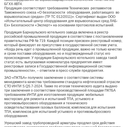
БГХХ-IIВТ4.
Продукция соответствует требованиям Технических регламентов
Таможенного союза «О безопасности оборудования, работающего во
взрывоопасных средах» (ТР ТС 012/2011)». Сертификат выдан ООО
«Испытательный центр оборудования для взрывоопасных сред ЛАБ-
Ех» Безопасности «Эксперт» на основании протоколов испытаний.
Продукция Барнаульского котельного завода включена в реестр
российской промышленной продукции в соответствии с постановлением
правительства РФ № 719. Каждой позиции присвоен реестровый номер,
который фиксирует ее присутствие в государственной системе учета.
«Когда речь идет о промышленной продукции, важно не только качество
и сроки поставки оборудования, но и подтвержденный статус его
происхождения. У продукции Барнаульского котельного завода такой
статус есть: выпускаемая номенклатура предприятия имеет
реестровые записи в Государственной информационной системе
промышленности», – отметили в пресс-службе предприятия.
ЗАО «ПКТБА» получило заключение о соответствии системы
менеджмента качества требованиям стандарта нефтегазовой отрасли
СТО ИНТИ S.QS.7-2024. Также по итогам технического аудита выдано
три заключения о соответствии производственной площадки ПКТБА
требованиям ИНТИ для изготовления продукции: мобильных
мастерских для ремонта и испытаний ТПА, устьевого и
противовыбросового оборудования и технического
освидетельствования газовых баллонов; комплексов для испытания
ТПА; комплексов для испытаний устьевого и противовыбросового
оборудования.
Угрешский завод трубопроводной арматуры продлил срок действия