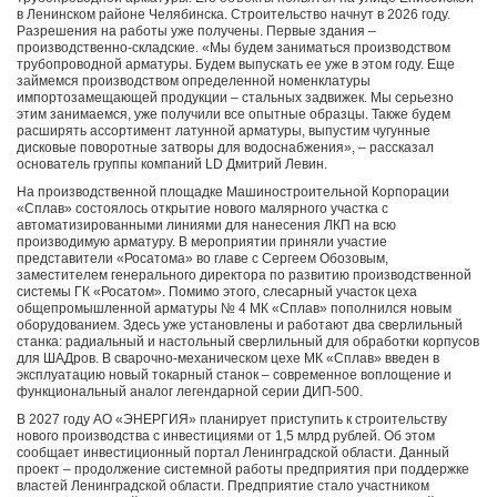
в Ленинском районе Челябинска. Строительство начнут в 2026 году.
Разрешения на работы уже получены. Первые здания –
производственно-складские. «Мы будем заниматься производством
трубопроводной арматуры. Будем выпускать ее уже в этом году. Еще
займемся производством определенной номенклатуры
импортозамещающей продукции – стальных задвижек. Мы серьезно
этим занимаемся, уже получили все опытные образцы. Также будем
расширять ассортимент латунной арматуры, выпустим чугунные
дисковые поворотные затворы для водоснабжения», – рассказал
основатель группы компаний LD Дмитрий Левин.
На производственной площадке Машиностроительной Корпорации
«Сплав» состоялось открытие нового малярного участка с
автоматизированными линиями для нанесения ЛКП на всю
производимую арматуру. В мероприятии приняли участие
представители «Росатома» во главе с Сергеем Обозовым,
заместителем генерального директора по развитию производственной
системы ГК «Росатом». Помимо этого, слесарный участок цеха
общепромышленной арматуры № 4 МК «Сплав» пополнился новым
оборудованием. Здесь уже установлены и работают два сверлильный
станка: радиальный и настольный сверлильный для обработки корпусов
для ШАДров. В сварочно-механическом цехе МК «Сплав» введен в
эксплуатацию новый токарный станок – современное воплощение и
функциональный аналог легендарной серии ДИП-500.
В 2027 году АО «ЭНЕРГИЯ» планирует приступить к строительству
нового производства с инвестициями от 1,5 млрд рублей. Об этом
сообщает инвестиционный портал Ленинградской области. Данный
проект – продолжение системной работы предприятия при поддержке
властей Ленинградской области. Предприятие стало участником