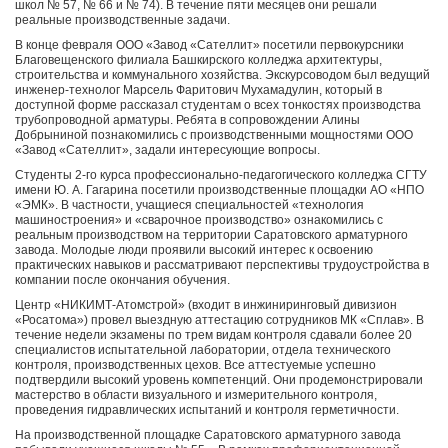
школ № 57, № 66 и № 74). В течение пяти месяцев они решали
реальные производственные задачи.
В конце февраля ООО «Завод «Сателлит» посетили первокурсники
Благовещенского филиала Башкирского колледжа архитектуры,
строительства и коммунального хозяйства. Экскурсоводом был ведущий
инженер-технолог Марсель Фаритович Мухамадулин, который в
доступной форме рассказал студентам о всех тонкостях производства
трубопроводной арматуры. Ребята в сопровождении Алины
Добрыниной познакомились с производственными мощностями ООО
«Завод «Сателлит», задали интересующие вопросы.
Студенты 2-го курса профессионально-педагогического колледжа СГТУ
имени Ю. А. Гагарина посетили производственные площадки АО «НПО
«ЭМК». В частности, учащиеся специальностей «технология
машиностроения» и «сварочное производство» ознакомились с
реальным производством на территории Саратовского арматурного
завода. Молодые люди проявили высокий интерес к освоению
практических навыков и рассматривают перспективы трудоустройства в
компании после окончания обучения.
Центр «НИКИМТ-Атомстрой» (входит в инжиниринговый дивизион
«Росатома») провел выездную аттестацию сотрудников МК «Сплав». В
течение недели экзамены по трем видам контроля сдавали более 20
специалистов испытательной лаборатории, отдела технического
контроля, производственных цехов. Все аттестуемые успешно
подтвердили высокий уровень компетенций. Они продемонстрировали
мастерство в области визуального и измерительного контроля,
проведения гидравлических испытаний и контроля герметичности.
На производственной площадке Саратовского арматурного завода