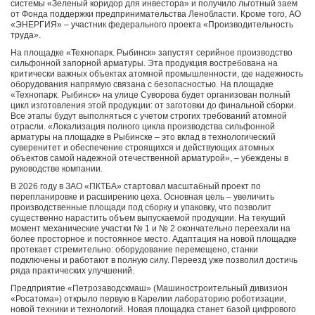
системы «Зеленый коридор для инвестора» и получило льготный заем
от Фонда поддержки предпринимательства Ленобласти. Кроме того, АО
«ЭНЕРГИЯ» – участник федерального проекта «Производительность
труда».
На площадке «Технопарк. Рыбинск» запустят серийное производство
сильфонной запорной арматуры. Эта продукция востребована на
критически важных объектах атомной промышленности, где надежность
оборудования напрямую связана с безопасностью. На площадке
«Технопарк. Рыбинск» на улице Суворова будет организован полный
цикл изготовления этой продукции: от заготовки до финальной сборки.
Все этапы будут выполняться с учетом строгих требований атомной
отрасли. «Локализация полного цикла производства сильфонной
арматуры на площадке в Рыбинске – это вклад в технологический
суверенитет и обеспечение строящихся и действующих атомных
объектов самой надежной отечественной арматурой», – убеждены в
руководстве компании.
В 2026 году в ЗАО «ПКТБА» стартовал масштабный проект по
перепланировке и расширению цеха. Основная цель – увеличить
производственные площади под сборку и упаковку, что позволит
существенно нарастить объем выпускаемой продукции. На текущий
момент механические участки № 1 и № 2 окончательно переехали на
более просторное и постоянное место. Адаптация на новой площадке
протекает стремительно: оборудование перемещено, станки
подключены и работают в полную силу. Переезд уже позволил достичь
ряда практических улучшений.
Предприятие «Петрозаводскмаш» (Машиностроительный дивизион
«Росатома») открыло первую в Карелии лабораторию роботизации,
новой техники и технологий. Новая площадка станет базой цифрового