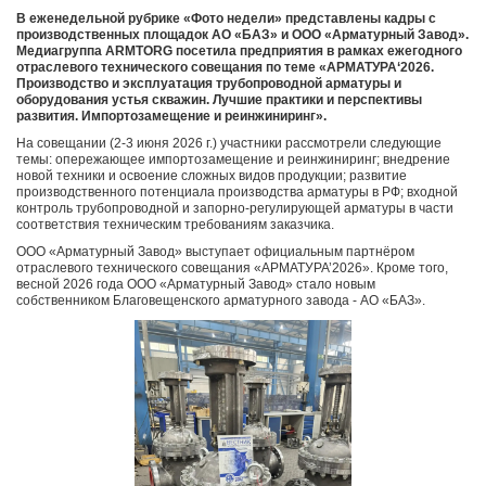
В еженедельной рубрике «Фото недели» представлены кадры с
производственных площадок АО «БАЗ» и ООО «Арматурный Завод».
Медиагруппа ARMTORG посетила предприятия в рамках ежегодного
отраслевого технического совещания по теме «АРМАТУРА‘2026.
Производство и эксплуатация трубопроводной арматуры и
оборудования устья скважин. Лучшие практики и перспективы
развития. Импортозамещение и реинжиниринг».
На совещании (2-3 июня 2026 г.) участники рассмотрели следующие
темы: опережающее импортозамещение и реинжиниринг; внедрение
новой техники и освоение сложных видов продукции; развитие
производственного потенциала производства арматуры в РФ; входной
контроль трубопроводной и запорно-регулирующей арматуры в части
соответствия техническим требованиям заказчика.
ООО «Арматурный Завод» выступает официальным партнёром
отраслевого технического совещания «АРМАТУРА’2026». Кроме того,
весной 2026 года ООО «Арматурный Завод» стало новым
собственником Благовещенского арматурного завода - АО «БАЗ».