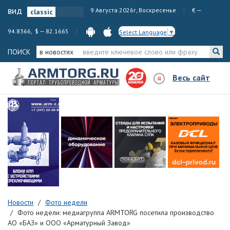
вид
9 Августа 2026г, Воскресенье
€ —
94.8366, $ — 82.1665
Select Language
▼
ПОИСК
в новостях
Весь сайт
Новости
Фото недели
Фото недели: медиагруппа ARMTORG посетила производство
АО «БАЗ» и ООО «Арматурный Завод»