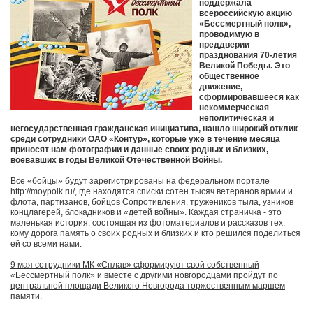
поддержала
всероссийскую акцию
«Бессмертный полк»,
проводимую в
преддверии
празднования 70-летия
Великой Победы. Это
общественное
движение,
сформировавшееся как
некоммерческая
неполитическая и
негосударственная гражданская инициатива, нашло широкий отклик
среди сотрудники ОАО «Контур», которые уже в течение месяца
приносят нам фотографии и данные своих родных и близких,
воевавших в годы Великой Отечественной Войны.
Все «бойцы» будут зарегистрированы на федеральном портале
http://moypolk.ru/, где находятся списки сотен тысяч ветеранов армии и
флота, партизанов, бойцов Сопротивления, тружеников тыла, узников
концлагерей, блокадников и «детей войны». Каждая страничка - это
маленькая история, состоящая из фотоматериалов и рассказов тех,
кому дорога память о своих родных и близких и кто решился поделиться
ей со всеми нами.
9 мая сотрудники МК «Сплав» сформируют свой собственный
«Бессмертный полк» и вместе с другими новгородцами пройдут по
центральной площади Великого Новгорода торжественным маршем
памяти.