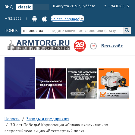
вид
8 Августа 2026г, Суббота
€ — 94.8366, $
— 82.1665
Select Language
▼
ПОИСК
в новостях
Весь сайт
Новости
Заводы и предприятия
70 лет Победы! Корпорация «Сплав» включилась во
всероссийскую акцию «Бессмертный полк»