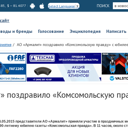
ПОИСК
в новос
585, $ — 81.4077
Select Language
▼
 сайт
аводы и бренды
Голосование
Энциклопедия
Написать
риятия
АО «Армалит» поздравило «Комсомольскую правду» с юбиле
» поздравило «Комсомольскую пра
4.05.2015 представители АО «Армалит» приняли участие в праздничных 
 90-летнему юбилею газеты «Комсомольская правда». В 11 часов, около с