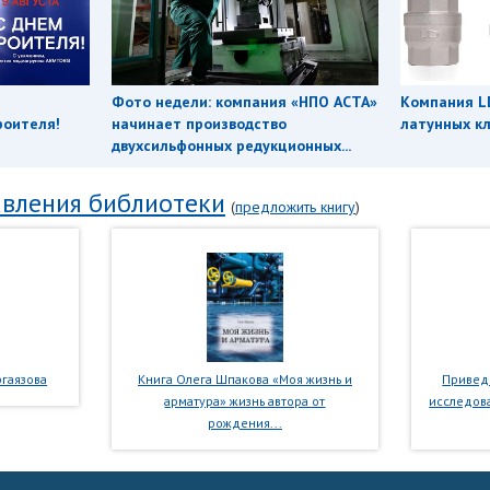
Фото недели: компания «НПО АСТА»
Компания L
роителя!
начинает производство
латунных кл
двухсильфонных редукционных...
вления библиотеки
(
предложить книгу
)
гаязова
Книга Олега Шпакова «Моя жизнь и
Приведе
арматура» жизнь автора от
исследова
рождения...