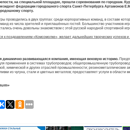
репости, на специальной площадке, прошли соревнования по городкам. К
резидент федерации городошного спорта Санкт-Петербурга Артамонов Е.М
ородошному спорту.
гры проводились в двух группах: среди корпоративных команд, в составе кото
оманд из числа зрителей и приглашённых гостей. Большинство участников игр
стались очень довольны знакомством с этой русской народной спортивной игр
 к поздравлениям «Комсомолке», желает дальнейших творческих успехов и в
я динамично развивающаяся компания, имеющая вековую историю.
Предп
для применения в системах трубопроводов; общепромышленную трубопрово
вой, химической и других отраслей промышленности; резинометаллические 
тливки из чугуна, стали и цветных металлов; предоставляет услуги в области 
лит»