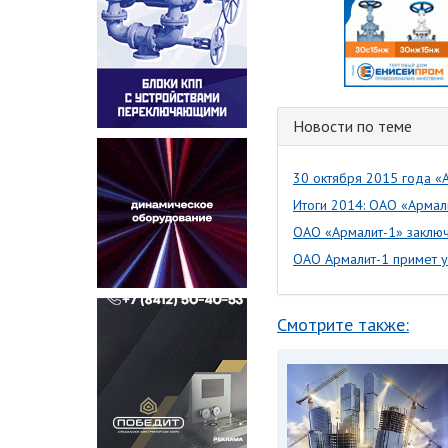
Новости по теме
30 октября 2015 года «А
Итоги 2014: ОАО «Армал
ОАО «Армалит-1» заклю
ОАО Армалит-1 примет уч
Смотрите также: