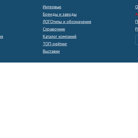
Интервью
О
Бренды и заводы
A
ЛОГОтипы и обозначения
П
Справочник
Р
ля
Каталог компаний
ТОП-рейтинг
Выставки