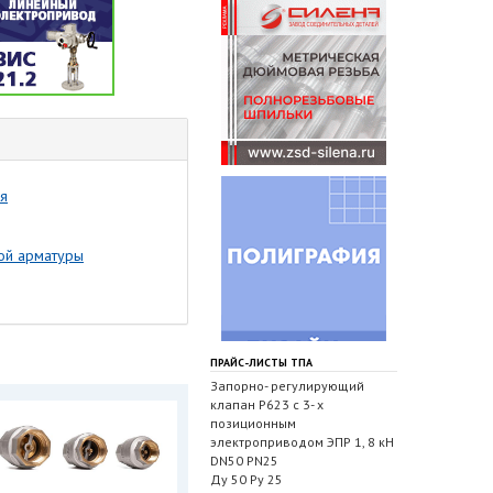
ля
ой арматуры
ПРАЙС-ЛИСТЫ ТПА
Запорно- регулирующий
клапан Р623 с 3- х
позиционным
электроприводом ЭПР 1, 8 кН
DN50 PN25
Ду 50 Ру 25