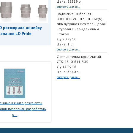
Цена: 69219 р.
смотреть далее...
Задвижка шиберная
ВЭЛСТОК VA- 013- 01- HW(N)-
NBR чугунная межфланцевая
D расширила линейку
штурвал с невыдвижным
апанов LD Pride
штоком
Ду 50 Ру 10
Цена: 1 р.
смотреть далее...
Счетчик тепла крыльчатый
СТК- 15- 0, 6 M- BUS
Ду 15 Ру 16
Цена: 3640 р.
смотреть далее...
нные в книге результаты
ний позволили разработать
р...