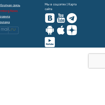
Мы в соцсетях |
Карта
братная связь
сайта
rmtorg.News
равила
еклама