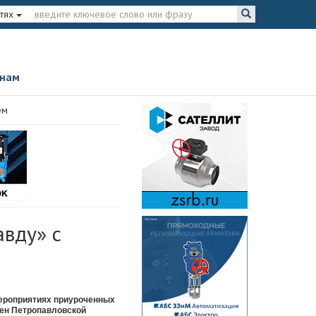
тях
 нам
ем
вду» с
мероприятиях приуроченных
тен Петропавловской