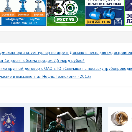
рмалит» организует турнир по игре в Домино в честь дня судостроите
ит-1» достиг объема продаж 2,5 млрд рублей
чило крупный договор с ОАО «ПО «Севмаш» на поставку трубопроводн
астие в выставке «Газ. Нефть. Технологии - 2013»