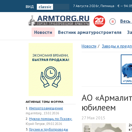
вид
7 Августа 2026г, Пятница
€ — 94.0
Весь
Новости
Вестник арматуростроителя
З
Новости
Заводы и предп
АО «Армалит
АКТИВНЫЕ ТЕМЫ ФОРУМА
юбилеем
1.
Импортозамещение
mg.armtorg , 13.02.2026
27 Мая 2015
2.
Нужна помощь по Пскову.
Юрий Петров , 09.02.2026
2
3.
Грузия и трубопроводы
к