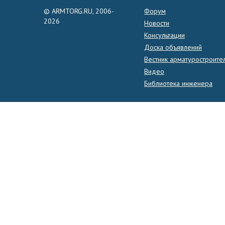
© ARMTORG.RU, 2006-
Форум
2026
Новости
Консультации
Доска объявлений
Вестник арматуростроите
Видео
Библиотека инженера