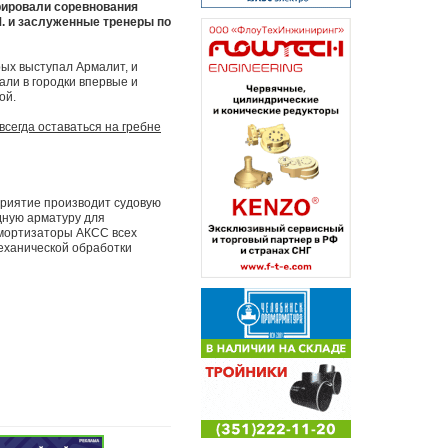
урировали соревнования
. и заслуженные тренеры по
рых выступал Армалит, и
али в городки впервые и
ой.
сегда оставаться на гребне
риятие производит судовую
дную арматуру для
амортизаторы АКСС всех
механической обработки