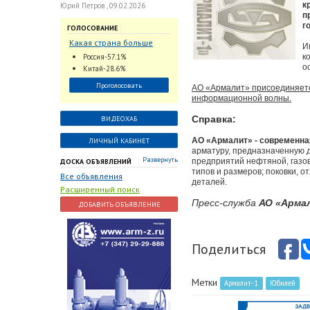
к
Юрий Петров , 09.02.2026
п
г
ГОЛОСОВАНИЕ
Какая страна больше
И
всего поставляет
Россия-57.1%
к
трубопроводную
о
Китай-28.6%
арматуру в химическую
Проголосовать
АО «Армалит» присоединяется
отрасль?
информационной волны.
Справка:
ВИДЕОХАБ
АО «Армалит» - современна
ЛИЧНЫЙ КАБИНЕТ
арматуру, предназначенную 
Развернуть
предприятий нефтяной, газо
ДОСКА ОБЪЯВЛЕНИЙ
типов и размеров; поковки, о
Все объявления
деталей.
Расширенный поиск
Пресс-служба
АО «Арма
ДОБАВИТЬ ОБЪЯВЛЕНИЕ
Поделиться
Метки
Армалит-1
Юбилей