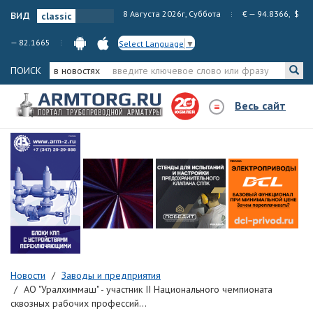
вид
8 Августа 2026г, Суббота
€ — 94.8366, $
— 82.1665
Select Language
▼
ПОИСК
в новостях
Весь сайт
Новости
Заводы и предприятия
АО "Уралхиммаш" - участник II Национального чемпионата
сквозных рабочих профессий...