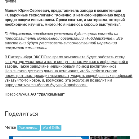
группе.
Маныч Юрий Сергеевич, представитель завода в компетенции
«Сварочные технологии»: "Конечно, я немного нервничаю перед
предстоящим испытанием. Сроки сжатые, а материала, который
необходимо изучить, много. Но я надеюсь хорошо выступить".
Поддерживать заводского участника будет целая команда из
представителей молодежной организации «PROдвижение». Все
вместе они будут участвовать в торжественной церемонии
открытия чемпионата.
В Екатеринбург ЭКСПО во время чемпионата будет работать стенд
завода, где участники и гости смогут познакомиться с информацией о
заводе. Также заводчане инициировали приезд воспитанников
Невьянского детского дома на чемпионат, чтобы ребята смогли
посмотреть как проходит чемпионат, увидеть людей разных профессий,
узнать что-то новое, и, возможно, эта экскурсия позволит им
определиться с выбором будущей профессии.
Пресс-служба
АО "Уралхиммаш"
Поделиться
Метки
Уралхиммаш
World Skills