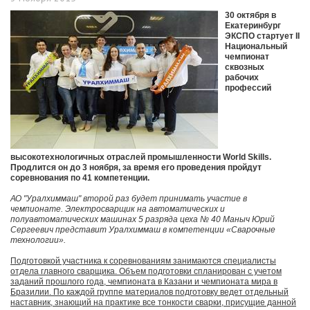
30 октября в
Екатеринбург
ЭКСПО стартует II
Национальный
чемпионат
сквозных
рабочих
профессий
высокотехнологичных отраслей промышленности World Skills.
Продлится он до 3 ноября, за время его проведения пройдут
соревнования по 41 компетенции.
АО "Уралхиммаш" второй раз будет принимать участие в
чемпионате. Электросварщик на автоматических и
полуавтоматических машинах 5 разряда цеха № 40 Маныч Юрий
Сергеевич представит Уралхиммаш в компетенции «Сварочные
технологии».
Подготовкой участника к соревнованиям занимаются специалисты
отдела главного сварщика. Объем подготовки спланирован с учетом
заданий прошлого года, чемпионата в Казани и чемпионата мира в
Бразилии. По каждой группе материалов подготовку ведет отдельный
наставник, знающий на практике все тонкости сварки, присущие данной