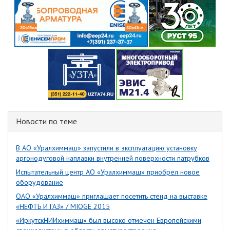
Новости по теме
В АО «Уралхиммаш» запустили в эксплуатацию установку
аргонодуговой наплавки внутренней поверхности патрубков
Испытательный центр АО «Уралхиммаш» приобрел новое
оборудование
ОАО «Уралхиммаш» приглашает посетить стенд на выставке
«НЕФТЬ И ГАЗ» / MIOGE 2015
«ИркутскНИИхиммаш» был высоко отмечен Европейскими