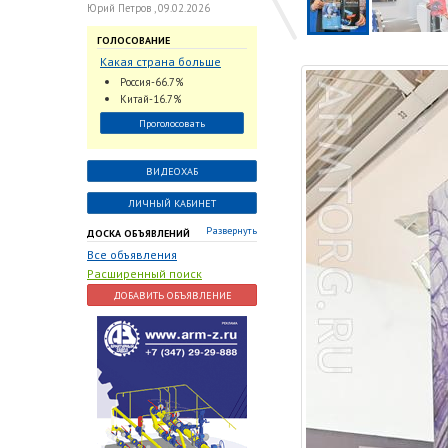
Юрий Петров , 09.02.2026
ГОЛОСОВАНИЕ
Какая страна больше
всего поставляет
Россия-66.7%
трубопроводную
Китай-16.7%
арматуру в химическую
Проголосовать
отрасль?
ВИДЕОХАБ
ЛИЧНЫЙ КАБИНЕТ
Развернуть
ДОСКА ОБЪЯВЛЕНИЙ
Все объявления
Расширенный поиск
ДОБАВИТЬ ОБЪЯВЛЕНИЕ