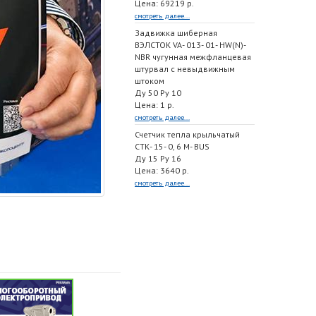
Цена: 69219 р.
смотреть далее...
Задвижка шиберная
ВЭЛСТОК VA- 013- 01- HW(N)-
NBR чугунная межфланцевая
штурвал с невыдвижным
штоком
Ду 50 Ру 10
Цена: 1 р.
смотреть далее...
Счетчик тепла крыльчатый
СТК- 15- 0, 6 M- BUS
Ду 15 Ру 16
Цена: 3640 р.
смотреть далее...