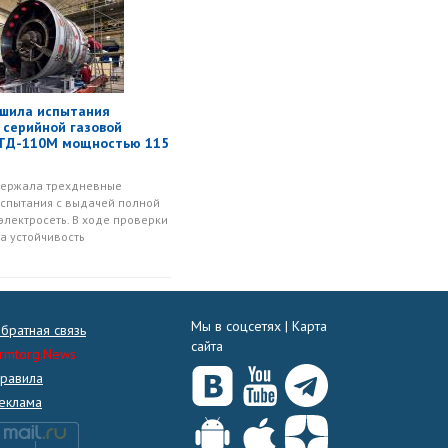
шила испытания
 серийной газовой
ТД-110М мощностью 115
держала трехдневные
спытания с выдачей полной
электросеть. В ходе проверки
а устойчивость
Мы в соцсетях |
Карта
братная связь
сайта
rmtorg.News
равила
еклама