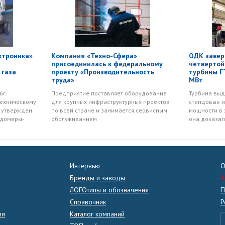
ктроника»
Компания «Техно-Сфера»
ОДК завер
присоединилась к федеральному
четвертой
 газа
проекту «Производительность
турбины Г
труда»
МВт
6г.
Предприятие поставляет оборудование
Турбина вы
техническому
для крупных инфраструктурных проектов
стендовые и
 утвержден
по всей стране и занимается сервисным
мощности в 
одомеры-
обслуживанием
она доказал
Интервью
О
Бренды и заводы
A
ЛОГОтипы и обозначения
П
Справочник
Р
ля
Каталог компаний