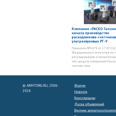
Компания «РАСКО Газэле
начала производство
расходомеова-счетчиков
ультразвуковых РГ-У
Приказом №1479 от 27.07.202
Федерального агентства по 
регулированию и метрологии
тип средств измерений Расх
счетчик газа
© ARMTORG.RU, 2006-
Форум
2026
Новости
Консультации
Доска объявлений
Вестник арматуростроите