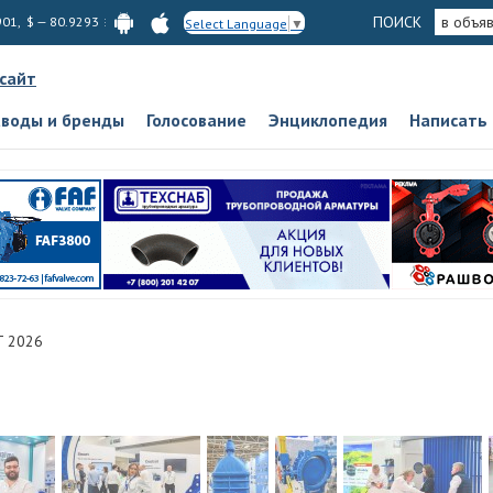
ПОИСК
в объя
901, $ — 80.9293
Select Language
▼
 сайт
аводы и бренды
Голосование
Энциклопедия
Написать
T 2026