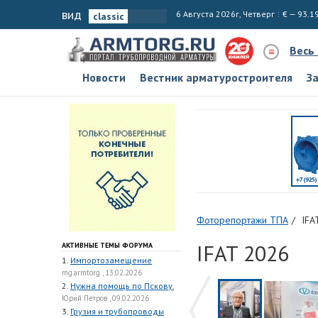
вид
6 Августа 2026г, Четверг
€ — 93.1
Весь
Новости
Вестник арматуростроителя
З
Фоторепортажи ТПА
IFA
IFAT 2026
АКТИВНЫЕ ТЕМЫ ФОРУМА
1.
Импортозамещение
mg.armtorg , 13.02.2026
2.
Нужна помощь по Пскову.
Юрий Петров , 09.02.2026
3.
Грузия и трубопроводы