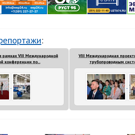
репортажи
:
в рамках VIII Международной
VIII Международная проект
й конференции по...
трубопроводным систе