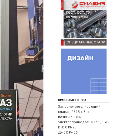
ПРАЙС-ЛИСТЫ ТПА
Запорно- регулирующий
клапан Р623 с 3- х
позиционным
электроприводом ЭПР 1, 8 кН
DN50 PN25
Ду 50 Ру 25