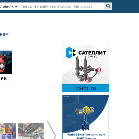
влениях
 нам