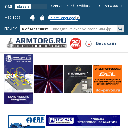
вид
8 Августа 2026г, Суббота
€ — 94.8366, $
— 82.1665
Select Language
▼
ПОИСК
в объявлениях
Весь сайт