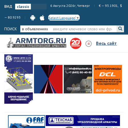
вид
6 Августа 2026г, Четверг
€ — 93.1901, $
— 80.9293
Select Language
▼
ПОИСК
в объявлениях
Весь сайт