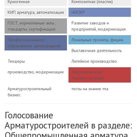
Криогенная
Композитная (пластик)
КИП арматура, автоматизация
НИОКР
ГОСТ, нормативные акты ,
Развитие заводов и
стандарты, сертификация
предприятий, модернизация
Профессиональное
Локальные проекты, фишки.
образование арматурщиков
Выставочная деятельность
Тендеры
Литейное производство
производство, модернизация
Энергетическое
машиностроение
Арматуростроительный
тесты на знание тпа
бизнес
Голосование
Арматуростроителей в разделе:
Общепромышленная арматура