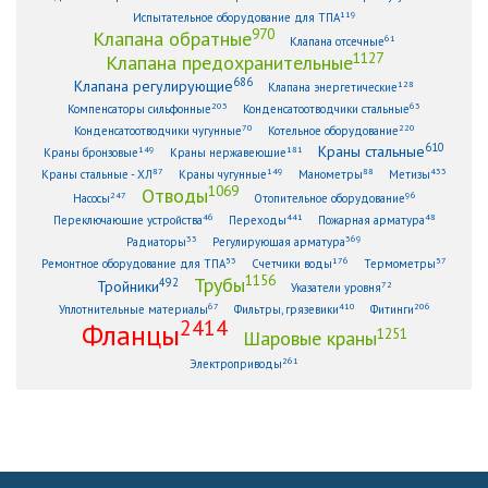
119
Испытательное оборудование для ТПА
970
Клапана обратные
61
Клапана отсечные
1127
Клапана предохранительные
686
Клапана регулирующие
128
Клапана энергетические
203
63
Компенсаторы сильфонные
Конденсатоотводчики стальные
70
220
Конденсатоотводчики чугунные
Котельное оборудование
610
Краны стальные
149
181
Краны бронзовые
Краны нержавеющие
87
149
88
433
Краны стальные - ХЛ
Краны чугунные
Манометры
Метизы
1069
Отводы
247
96
Насосы
Отопительное оборудование
46
441
48
Переключающие устройства
Переходы
Пожарная арматура
33
369
Радиаторы
Регулирующая арматура
53
176
57
Ремонтное оборудование для ТПА
Счетчики воды
Термометры
1156
Трубы
492
Тройники
72
Указатели уровня
67
410
206
Уплотнительные материалы
Фильтры, грязевики
Фитинги
2414
Фланцы
1251
Шаровые краны
261
Электроприводы