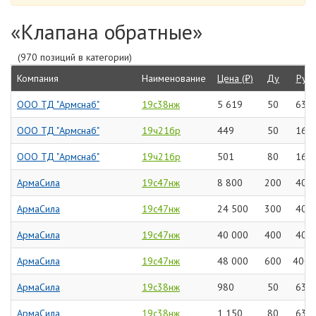
«Клапана обратные»
(970 позиций в категории)
Компания
Наименование
Цена (₽)
Ду
Ру
ООО ТД "Армснаб"
19с38нж
5 619
50
63
ООО ТД "Армснаб"
19ч21бр
449
50
16
ООО ТД "Армснаб"
19ч21бр
501
80
16
АрмаСила
19с47нж
8 800
200
40
АрмаСила
19с47нж
24 500
300
40
АрмаСила
19с47нж
40 000
400
40
АрмаСила
19с47нж
48 000
600
400
АрмаСила
19с38нж
980
50
63
АрмаСила
19с38нж
1 150
80
63