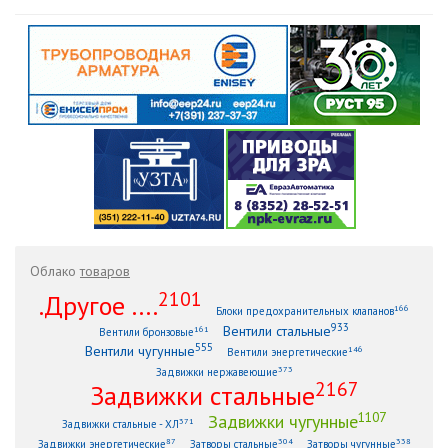
Облако
товаров
2101
.Другое ....
166
Блоки предохранительных клапанов
933
Вентили стальные
161
Вентили бронзовые
555
Вентили чугунные
146
Вентили энергетические
373
Задвижки нержавеющие
2167
Задвижки стальные
1107
Задвижки чугунные
371
Задвижки стальные - ХЛ
87
304
338
Задвижки энергетические
Затворы стальные
Затворы чугунные