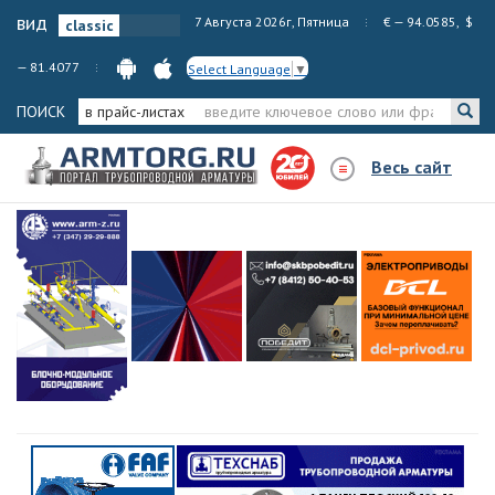
вид
7 Августа 2026г, Пятница
€ — 94.0585, $
— 81.4077
Select Language
▼
ПОИСК
в прайс-листах
Весь сайт