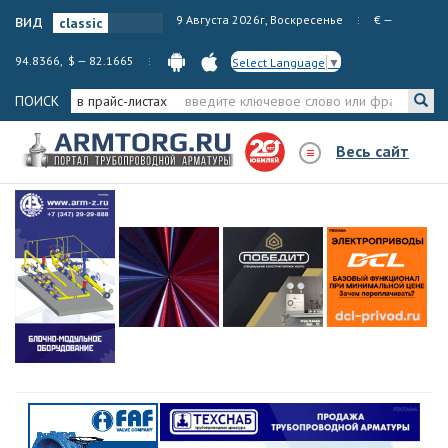
вид
9 Августа 2026г, Воскресенье
€ —
94.8366, $ — 82.1665
Select Language
▼
ПОИСК
в прайс-листах
Весь сайт