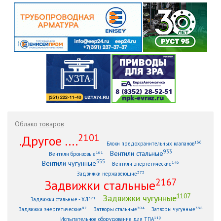
Облако
товаров
2101
.Другое ....
166
Блоки предохранительных клапанов
933
Вентили стальные
161
Вентили бронзовые
555
Вентили чугунные
146
Вентили энергетические
373
Задвижки нержавеющие
2167
Задвижки стальные
1107
Задвижки чугунные
371
Задвижки стальные - ХЛ
87
304
338
Задвижки энергетические
Затворы стальные
Затворы чугунные
119
Испытательное оборудование для ТПА