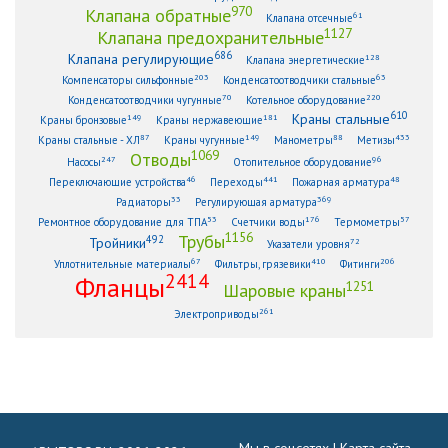
970
Клапана обратные
61
Клапана отсечные
1127
Клапана предохранительные
686
Клапана регулирующие
128
Клапана энергетические
203
63
Компенсаторы сильфонные
Конденсатоотводчики стальные
70
220
Конденсатоотводчики чугунные
Котельное оборудование
610
Краны стальные
149
181
Краны бронзовые
Краны нержавеющие
87
149
88
433
Краны стальные - ХЛ
Краны чугунные
Манометры
Метизы
1069
Отводы
247
96
Насосы
Отопительное оборудование
46
441
48
Переключающие устройства
Переходы
Пожарная арматура
33
369
Радиаторы
Регулирующая арматура
53
176
57
Ремонтное оборудование для ТПА
Счетчики воды
Термометры
1156
Трубы
492
Тройники
72
Указатели уровня
67
410
206
Уплотнительные материалы
Фильтры, грязевики
Фитинги
2414
Фланцы
1251
Шаровые краны
261
Электроприводы