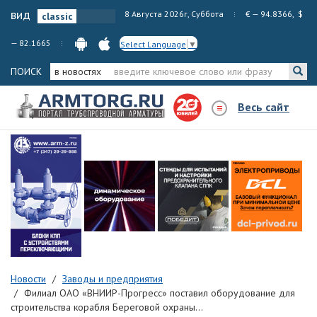
вид
8 Августа 2026г, Суббота
€ — 94.8366, $
— 82.1665
Select Language
▼
ПОИСК
в новостях
Весь сайт
Новости
Заводы и предприятия
Филиал ОАО «ВНИИР-Прогресс» поставил оборудование для
строительства корабля Береговой охраны...