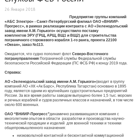
26 Января 2018
Предприятие группы компаний
«АБС Электро» - Санкт-Петербургский филиал ОАО «ВНИИР-
Прогресс», в рамках реализации контракта с АО «Зеленодольский
завод имени А.М. Горького» осуществило поставку
комплектов ЭРУ (ГРЩ, АРЩ, ВЩ1 и ВЩ2) для строительства
пограничного сторожевого корабля 1-го ранга, проекта 22100
«Океан», заказ №113.
Ожидается, что судно пополнит флот
Северо-Восточного
погрануправления
Пограничной службы Федеральной службы
безопасности Российской Федерации (ПС ФСБ РФ) к концу 2019 года.
Справка:
АО «Зеленодольский завод имени А.М. Горького»
(входит в группу
компаний АО «ХК «Ак Барс», Республика Татарстан) основано в 1895
году, является одним из крупнейших судостроительных предприятий
России. За все время работы заводом выпущено более 1,5 тыс. морских
и речных кораблей и судов различных классов и назначений, в том числе
около 600 военных.
ОАО “ВНИИР-Прогресс”
динамично развивающаяся компания с
многолетним опытом в области разработки и производства научно-
технической продукции и изделий для военной техники и техники
общепромышленного назначения:
низковольтной контактной и бесконтактной коммутационной