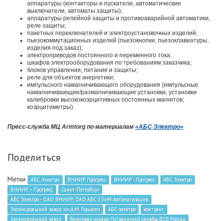
аппаратуры (контакторы и пускатели, автоматические
выключатели, автоматы защиты);
аппаратуры релейной защиты и противоаварийной автоматики,
реле защиты;
пакетных переключателей и электроустановочных изделий;
пьезокоммутационных изделий (пьезокнопки, пьезоклавиатуры,
изделия под заказ);
электроприводов постоянного и переменного тока.
шкафов электрооборудования по требованиям заказчика;
блоков управления, питания и защиты;
реле для объектов энергетики;
импульсного намагничивающего оборудования (импульсные
намагничивающие/размагничивающие установки, установки
калибровки высококоэрцитивных постоянных магнитов;
коэрцитиметры).
Пресс-служба МЦ Armtorg по материалам
«АБС Электро»
Поделиться
Метки
АБС Электро
ВНИИР Прогресс
ВНИИР - Прогресс
АБС Электро
ВНИИР – Прогресс
Санкт-Петербург
АБС Электро - ОАО ВНИИР, ОАО АБС ЗЭиМ Автоматизация
Зеленодольский завод им.А.М. Горького
АБС-электро
контракт
Зеленодольский завод
береговая охрана Пограничной службы ФСБ России