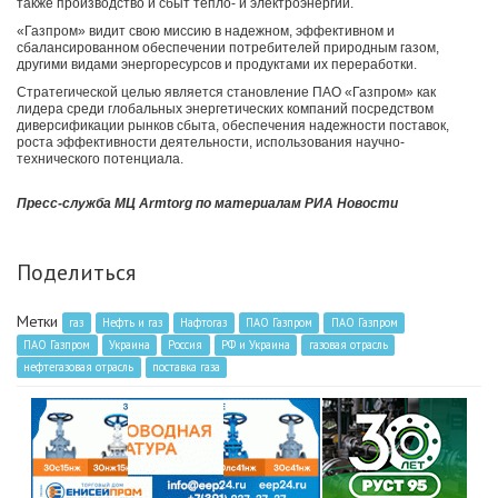
также производство и сбыт тепло- и электроэнергии.
«Газпром» видит свою миссию в надежном, эффективном и
сбалансированном обеспечении потребителей природным газом,
другими видами энергоресурсов и продуктами их переработки.
Стратегической целью является становление ПАО «Газпром» как
лидера среди глобальных энергетических компаний посредством
диверсификации рынков сбыта, обеспечения надежности поставок,
роста эффективности деятельности, использования научно-
технического потенциала.
Пресс-служба МЦ Armtorg по материалам РИА Новости
Поделиться
Метки
газ
Нефть и газ
Нафтогаз
ПАО Газпром
ПАО Газпром
ПАО Газпром
Украина
Россия
РФ и Украина
газовая отрасль
нефтегазовая отрасль
поставка газа