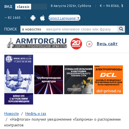
вид
8 Августа 2026г, Суббота
€ — 94.8366, $
— 82.1665
Select Language
▼
ПОИСК
в новостях
Весь сайт
Новости
Нефть и газ
«Нафтогаз» получил уведомление «Газпрома» о расторжении
контрактов