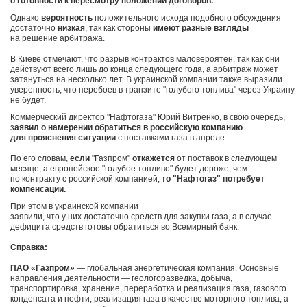
о готовности к пересмотру положений договоров.
Однако
вероятность
положительного исхода подобного обсуждения
достаточно
низкая
, так как стороны
имеют разные взгляды
на решение арбитража.
В Киеве отмечают, что разрыв контрактов маловероятен, так как они
действуют всего лишь до конца следующего года, а арбитраж может
затянуться на несколько лет. В украинской компании также выразили
уверенность, что перебоев в транзите "голубого топлива" через Украину
не будет.
Коммерческий директор "Нафтогаза" Юрий Витренко, в свою очередь,
з
аявил о намерении обратиться в российскую компанию
для прояснения ситуации
с поставками газа в апреле.
По его словам,
если
"Газпром"
откажется
от поставок в следующем
месяце, а европейское "голубое топливо" будет дороже, чем
по контракту с российской компанией,
то "Нафтогаз" потребует
компенсации.
При этом в украинской компании
заявили, что у них достаточно средств для закупки газа, а в случае
дефицита средств готовы обратиться во Всемирный банк.
Справка:
ПАО «Газпром»
— глобальная энергетическая компания. Основные
направления деятельности — геологоразведка, добыча,
транспортировка, хранение, переработка и реализация газа, газового
конденсата и нефти, реализация газа в качестве моторного топлива, а