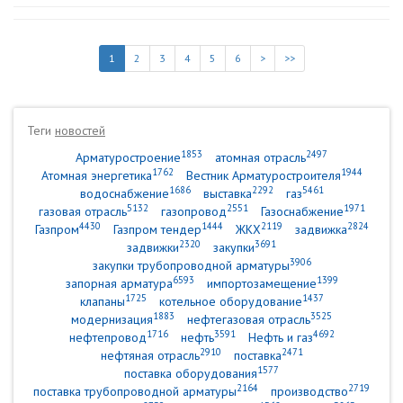
1
2
3
4
5
6
>
>>
Теги
новостей
1853
2497
Арматуростроение
атомная отрасль
1762
1944
Атомная энергетика
Вестник Арматуростроителя
1686
2292
5461
водоснабжение
выставка
газ
5132
2551
1971
газовая отрасль
газопровод
Газоснабжение
4430
1444
2119
2824
Газпром
Газпром тендер
ЖКХ
задвижка
2320
3691
задвижки
закупки
3906
закупки трубопроводной арматуры
6593
1399
запорная арматура
импортозамещение
1725
1437
клапаны
котельное оборудование
1883
3525
модернизация
нефтегазовая отрасль
1716
3591
4692
нефтепровод
нефть
Нефть и газ
2910
2471
нефтяная отрасль
поставка
1577
поставка оборудования
2164
2719
поставка трубопроводной арматуры
производство