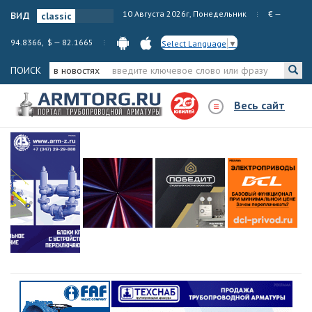
вид
10 Августа 2026г, Понедельник
€ —
94.8366, $ — 82.1665
Select Language
▼
ПОИСК
в новостях
Весь сайт