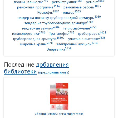
2739
1562
3863
промышленность
реконструкция
ремонт
1514
1893
ремонтная программа
ремонтные работы
1867
8533
Роснефть
тендер
3030
тендер на поставку трубопроводной арматуры
4283
тендер на трубопроводную арматуру
4904
4853
тендерные закупки
теплоснабжение
2786
2783
4421
теплоэнергетика
Транснефть
трубопровод
15800
2623
трубопроводная арматура
участие в выставке
5078
1764
шаровые краны
электронный аукцион
5734
Энергетика
Последние
добавления
библиотеки
(
предложить книгу
)
Сборник статей Кима Миргаязова