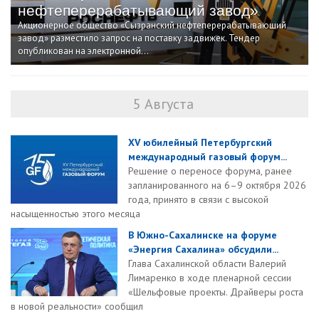
нефтеперерабатывающий завод»
Акционерное общество «Сызранский нефтеперерабатывающий
завод» разместило запрос на поставку задвижек. Тендер
опубликован на электронной...
5 Августа
XV юбилейный Петербургский
международный газовый форум...
Решение о переносе форума, ранее
запланированного на 6–9 октября 2026
года, принято в связи с высокой
насыщенностью этого месяца
В Южно-Сахалинске на форуме
«Энергия Сахалина» обсудили...
Глава Сахалинской области Валерий
Лимаренко в ходе пленарной сессии
«Шельфовые проекты. Драйверы роста
в новой реальности» сообщил