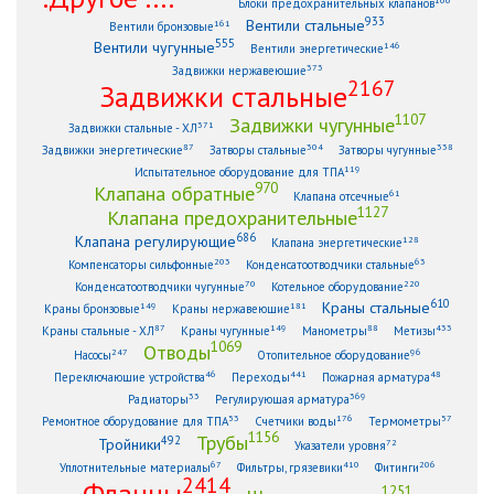
Блоки предохранительных клапанов
933
Вентили стальные
161
Вентили бронзовые
555
Вентили чугунные
146
Вентили энергетические
373
Задвижки нержавеющие
2167
Задвижки стальные
1107
Задвижки чугунные
371
Задвижки стальные - ХЛ
87
304
338
Задвижки энергетические
Затворы стальные
Затворы чугунные
119
Испытательное оборудование для ТПА
970
Клапана обратные
61
Клапана отсечные
1127
Клапана предохранительные
686
Клапана регулирующие
128
Клапана энергетические
203
63
Компенсаторы сильфонные
Конденсатоотводчики стальные
70
220
Конденсатоотводчики чугунные
Котельное оборудование
610
Краны стальные
149
181
Краны бронзовые
Краны нержавеющие
87
149
88
433
Краны стальные - ХЛ
Краны чугунные
Манометры
Метизы
1069
Отводы
247
96
Насосы
Отопительное оборудование
46
441
48
Переключающие устройства
Переходы
Пожарная арматура
33
369
Радиаторы
Регулирующая арматура
53
176
57
Ремонтное оборудование для ТПА
Счетчики воды
Термометры
1156
Трубы
492
Тройники
72
Указатели уровня
67
410
206
Уплотнительные материалы
Фильтры, грязевики
Фитинги
2414
Фланцы
1251