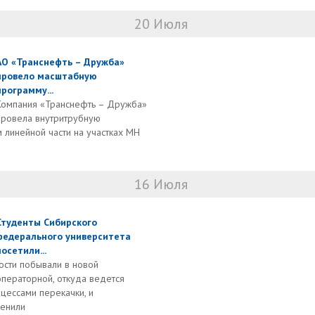
20 Июля
АО «Транснефть – Дружба»
провело масштабную
программу...
Компания «Транснефть – Дружба»
провела внутритрубную
м линейной части на участках МН
16 Июля
Студенты Сибирского
федерального университета
посетили...
Гости побывали в новой
операторной, откуда ведется
цессами перекачки, и
ценили