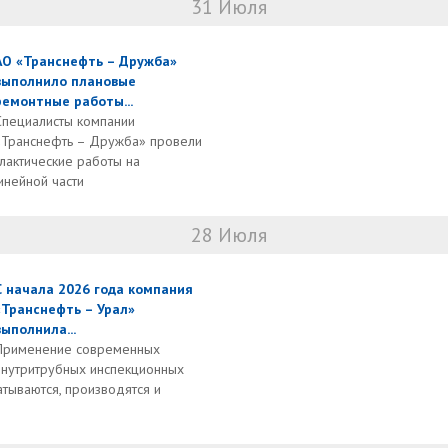
31 Июля
АО «Транснефть – Дружба»
выполнило плановые
ремонтные работы...
Специалисты компании
«Транснефть – Дружба» провели
актические работы на
инейной части
28 Июля
С начала 2026 года компания
«Транснефть – Урал»
выполнила...
Применение современных
внутритрубных инспекционных
тываются, производятся и