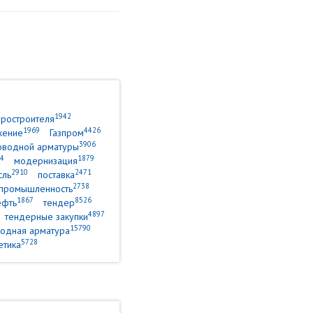
1942
уростроителя
1969
4426
жение
Газпром
3906
оводной арматуры
4
1879
модернизация
2910
2471
сль
поставка
2738
промышленность
1867
8526
ефть
тендер
4897
тендерные закупки
15790
одная арматура
5728
етика