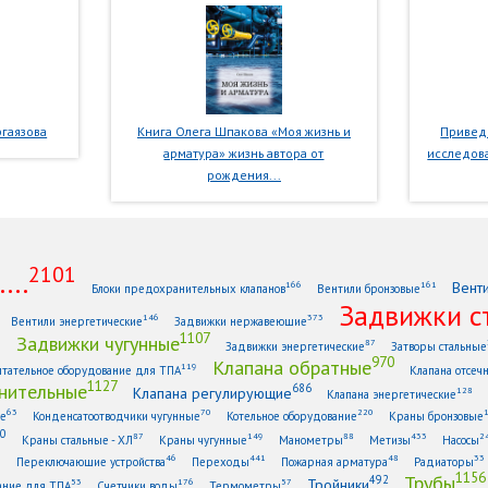
гаязова
Книга Олега Шпакова «Моя жизнь и
Приведе
арматура» жизнь автора от
исследова
рождения...
2101
...
Вент
166
161
Блоки предохранительных клапанов
Вентили бронзовые
Задвижки с
146
373
Вентили энергетические
Задвижки нержавеющие
1107
Задвижки чугунные
1
87
Задвижки энергетические
Затворы стальные
970
Клапана обратные
119
тательное оборудование для ТПА
Клапана отсеч
1127
нительные
686
Клапана регулирующие
128
Клапана энергетические
63
70
220
ые
Конденсатоотводчики чугунные
Котельное оборудование
Краны бронзовые
0
87
149
88
433
2
Краны стальные - ХЛ
Краны чугунные
Манометры
Метизы
Насосы
6
46
441
48
33
Переключающие устройства
Переходы
Пожарная арматура
Радиаторы
1156
Трубы
492
Тройники
53
176
57
ание для ТПА
Счетчики воды
Термометры