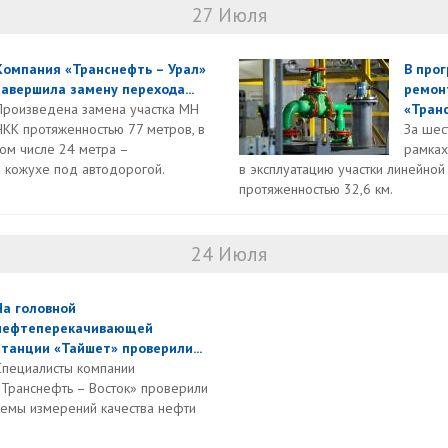
27 Июля
Компания «Транснефть – Урал»
В про
завершила замену перехода...
ремон
Произведена замена участка МН
«Транс
НКК протяженностью 77 метров, в
За шес
том числе 24 метра –
рамка
 кожухе под автодорогой.
в эксплуатацию участки линейно
протяженностью 32,6 км.
24 Июля
На головной
нефтеперекачивающей
станции «Тайшет» проверили...
Специалисты компании
«Транснефть – Восток» проверили
темы измерений качества нефти