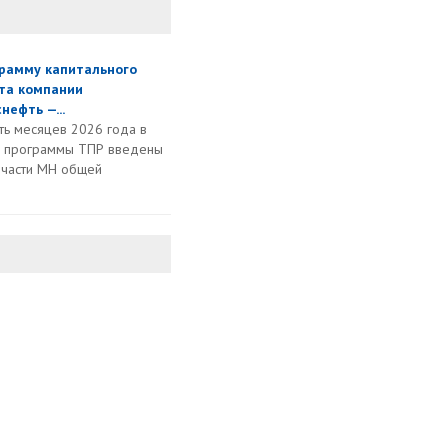
грамму капитального
та компании
нефть —...
ть месяцев 2026 года в
х программы ТПР введены
й части МН общей