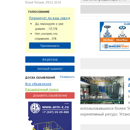
Юрий Петров , 09.02.2026
ГОЛОСОВАНИЕ
Планирует ли ваш завод
использовать
Да, планируем и уже
промышленный
делаем ...-33.3%
интеллект и цифровые
Нет, считаем, что
заказы для ускорения
справляем...-0%
обработки заказов и
Проголосовать
оперативной отгрузки
продукции конечному
потребителю?
ВИДЕОХАБ
ЛИЧНЫЙ КАБИНЕТ
Развернуть
ДОСКА ОБЪЯВЛЕНИЙ
Все объявления
Расширенный поиск
ДОБАВИТЬ ОБЪЯВЛЕНИЕ
использовавшихся более 5
нормативный ресурс. Устан