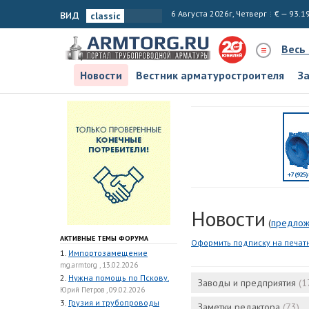
вид
6 Августа 2026г, Четверг
€ — 93.1
Весь
Новости
Вестник арматуростроителя
З
Новости
(
предлож
АКТИВНЫЕ ТЕМЫ ФОРУМА
Оформить подписку на печат
1.
Импортозамещение
mg.armtorg , 13.02.2026
2.
Нужна помощь по Пскову.
Заводы и предприятия
(1
Юрий Петров , 09.02.2026
3.
Грузия и трубопроводы
Заметки редактора
(73)