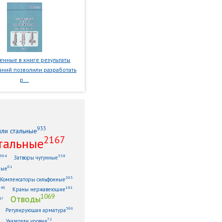
нные в книге результаты
ний позволили разработать
р...
933
или стальные
2167
тальные
304
338
Затворы чугунные
61
ные
203
Компенсаторы сильфонные
149
181
Краны нержавеющие
1069
Отводы
47
369
Регулирующая арматура
72
Указатели уровня