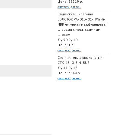
Цена: 69219 р.
смотреть далее...
Задвижка шиберная
ВЭЛСТОК VA- 013- 01- HW(N)-
NBR чугунная межфланцевая
штурвал с невыдвижным
штоком
Ду 50 Ру 10
Цена: 1 р.
смотреть далее...
Счетчик тепла крыльчатый
СТК- 15- 0, 6 M- BUS
Ду 15 Ру 16
Цена: 3640 р.
смотреть далее...