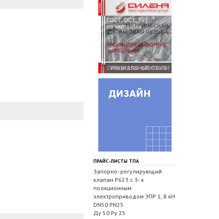
ПРАЙС-ЛИСТЫ ТПА
Запорно- регулирующий
клапан Р623 с 3- х
позиционным
электроприводом ЭПР 1, 8 кН
DN50 PN25
Ду 50 Ру 25