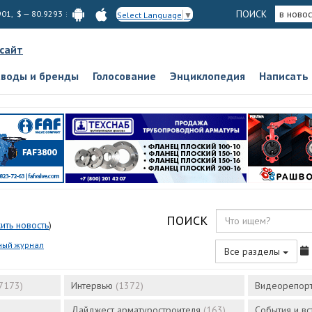
ПОИСК
в новос
901, $ — 80.9293
Select Language
▼
 сайт
аводы и бренды
Голосование
Энциклопедия
Написать
ПОИСК
ить новость
)
ный журнал
Все разделы
7173)
Интервью
(1372)
Видеорепор
Дайджест арматуростроителя
(163)
События и в