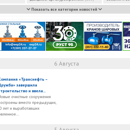
Показать все категории новостей
6 Августа
Компания «Транснефть –
Дружба» завершила
строительство и ввела...
Новые очистные сооружения
построены вместо предыдущих,
0 лет и выработавших
овленное...
5 Августа