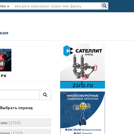
тях
 нам
Выбрать период
тажи
(1360)
стречи
(1260)