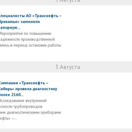
Специалисты АО «Транснефть –
Прикамье» заменили
запорную...
Мероприятия по повышению
надежности производственной
ялись в период остановки работы
3 Августа
Компания «Транснефть –
Сибирь» провела диагностику
более 2160...
Исследование внутренней
полости трубопроводов
ыми диагностическими приборами
фть» –...