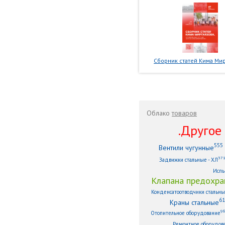
Сборник статей Кима Мир
Облако
товаров
.Другое .
555
Вентили чугунные
37
Задвижки стальные - ХЛ
Испы
Клапана предохра
Конденсатоотводчики стальн
61
Краны стальные
9
Отопительное оборудование
Ремонтное оборудов