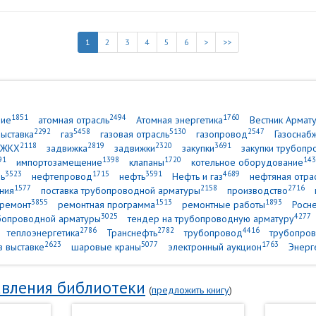
1
2
3
4
5
6
>
>>
1851
2494
1760
ние
атомная отрасль
Атомная энергетика
Вестник Армат
2292
5458
5130
2547
выставка
газ
газовая отрасль
газопровод
Газоснаб
2118
2819
2320
3691
ЖКХ
задвижка
задвижки
закупки
закупки трубопр
91
1398
1720
143
импортозамещение
клапаны
котельное оборудование
3523
1715
3591
4689
ь
нефтепровод
нефть
Нефть и газ
нефтяная отра
1577
2158
2716
ния
поставка трубопроводной арматуры
производство
3855
1513
1893
ремонт
ремонтная программа
ремонтные работы
Росн
3025
4277
убопроводной арматуры
тендер на трубопроводную арматуру
2786
2782
4416
теплоэнергетика
Транснефть
трубопровод
трубопров
2623
5077
1763
в выставке
шаровые краны
электронный аукцион
Энерг
вления библиотеки
(
предложить книгу
)