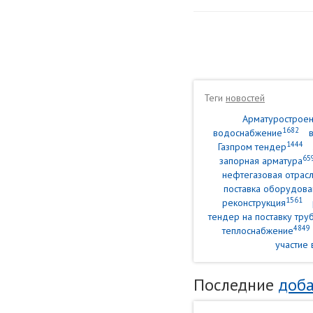
Теги
новостей
Арматурострое
1682
водоснабжение
1444
Газпром тендер
65
запорная арматура
нефтегазовая отрасл
поставка оборудова
1561
реконструкция
тендер на поставку тр
4849
теплоснабжение
участие 
Последние
доба