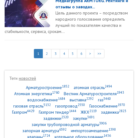
Медиагруппа ARMTORG. Рейтинги и
отзывы о заводах...
Цель данного проекта – посредством
народного голосования определить
лучший по показателям качества и
стабильности, сервиса, срокам...
1
2
3
4
5
6
>
>>
Теги
новостей
1852
2494
Арматуростроение
атомная отрасль
1760
1943
Атомная энергетика
Вестник Арматуростроителя
1684
2292
5460
водоснабжение
выставка
газ
5132
2550
1970
газовая отрасль
газопровод
Газоснабжение
4429
1444
2119
2823
Газпром
Газпром тендер
ЖКХ
задвижка
2320
3691
задвижки
закупки
3906
закупки трубопроводной арматуры
6592
1398
запорная арматура
импортозамещение
1724
1436
клапаны
котельное оборудование