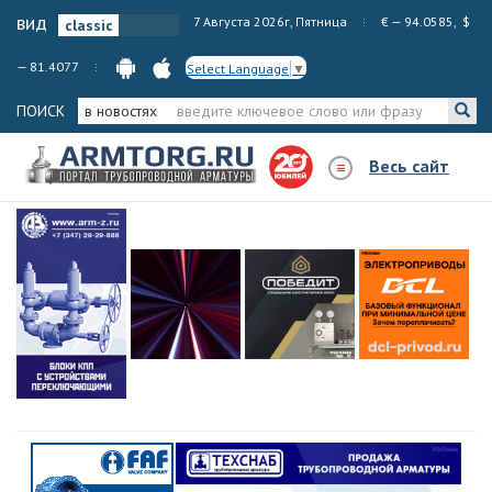
вид
7 Августа 2026г, Пятница
€ — 94.0585, $
— 81.4077
Select Language
▼
ПОИСК
в новостях
Весь сайт