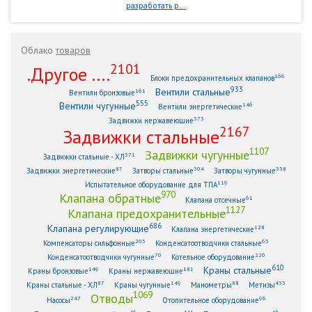
разработать р...
Облако
товаров
2101
.Другое ....
166
Блоки предохранительных клапанов
933
Вентили стальные
161
Вентили бронзовые
555
Вентили чугунные
146
Вентили энергетические
373
Задвижки нержавеющие
2167
Задвижки стальные
1107
Задвижки чугунные
371
Задвижки стальные - ХЛ
87
304
338
Задвижки энергетические
Затворы стальные
Затворы чугунные
119
Испытательное оборудование для ТПА
970
Клапана обратные
61
Клапана отсечные
1127
Клапана предохранительные
686
Клапана регулирующие
128
Клапана энергетические
203
63
Компенсаторы сильфонные
Конденсатоотводчики стальные
70
220
Конденсатоотводчики чугунные
Котельное оборудование
610
Краны стальные
149
181
Краны бронзовые
Краны нержавеющие
87
149
88
433
Краны стальные - ХЛ
Краны чугунные
Манометры
Метизы
1069
Отводы
247
96
Насосы
Отопительное оборудование
46
441
48