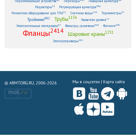
Переключающие устройства
Переходы
Пожарная арматура
33
369
Радиаторы
Регулирующая арматура
53
176
57
Ремонтное оборудование для ТПА
Счетчики воды
Термометры
1156
Трубы
492
Тройники
72
Указатели уровня
67
410
206
Уплотнительные материалы
Фильтры, грязевики
Фитинги
2414
Фланцы
1251
Шаровые краны
261
Электроприводы
Мы в соцсетях |
Карта сайта
© ARMTORG.RU, 2006-2026