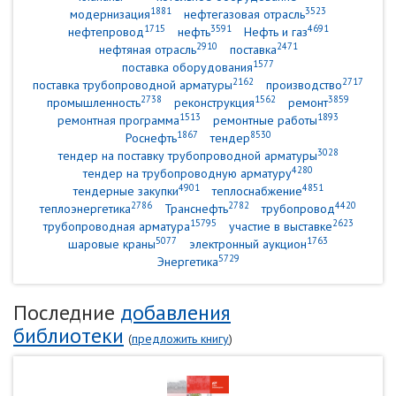
1881
3523
модернизация
нефтегазовая отрасль
1715
3591
4691
нефтепровод
нефть
Нефть и газ
2910
2471
нефтяная отрасль
поставка
1577
поставка оборудования
2162
2717
поставка трубопроводной арматуры
производство
2738
1562
3859
промышленность
реконструкция
ремонт
1513
1893
ремонтная программа
ремонтные работы
1867
8530
Роснефть
тендер
3028
тендер на поставку трубопроводной арматуры
4280
тендер на трубопроводную арматуру
4901
4851
тендерные закупки
теплоснабжение
2786
2782
4420
теплоэнергетика
Транснефть
трубопровод
15795
2623
трубопроводная арматура
участие в выставке
5077
1763
шаровые краны
электронный аукцион
5729
Энергетика
Последние
добавления
библиотеки
(
предложить книгу
)