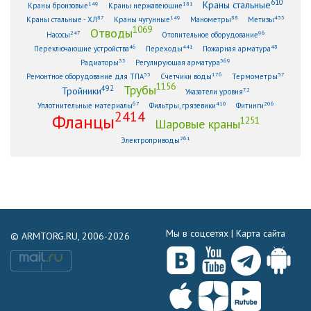
610
Краны стальные
149
181
Краны бронзовые
Краны нержавеющие
87
149
88
433
Краны стальные - ХЛ
Краны чугунные
Манометры
Метизы
1069
Отводы
247
96
Насосы
Отопительное оборудование
46
441
48
Переключающие устройства
Переходы
Пожарная арматура
33
369
Радиаторы
Регулирующая арматура
53
176
57
Ремонтное оборудование для ТПА
Счетчики воды
Термометры
1156
Трубы
492
Тройники
72
Указатели уровня
67
410
206
Уплотнительные материалы
Фильтры, грязевики
Фитинги
2414
Фланцы
1251
Шаровые краны
261
Электроприводы
Мы в соцсетях |
Карта сайта
© ARMTORG.RU, 2006-2026