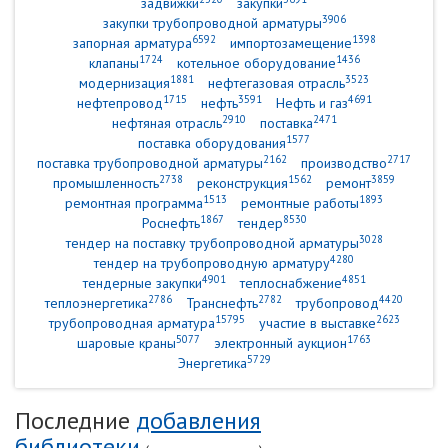
задвижки
закупки
3906
закупки трубопроводной арматуры
6592
1398
запорная арматура
импортозамещение
1724
1436
клапаны
котельное оборудование
1881
3523
модернизация
нефтегазовая отрасль
1715
3591
4691
нефтепровод
нефть
Нефть и газ
2910
2471
нефтяная отрасль
поставка
1577
поставка оборудования
2162
2717
поставка трубопроводной арматуры
производство
2738
1562
3859
промышленность
реконструкция
ремонт
1513
1893
ремонтная программа
ремонтные работы
1867
8530
Роснефть
тендер
3028
тендер на поставку трубопроводной арматуры
4280
тендер на трубопроводную арматуру
4901
4851
тендерные закупки
теплоснабжение
2786
2782
4420
теплоэнергетика
Транснефть
трубопровод
15795
2623
трубопроводная арматура
участие в выставке
5077
1763
шаровые краны
электронный аукцион
5729
Энергетика
Последние
добавления
библиотеки