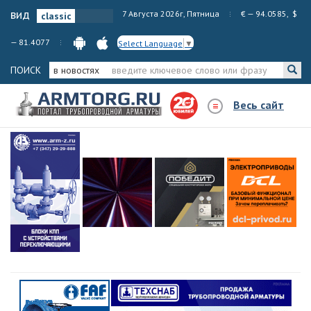
вид
7 Августа 2026г, Пятница
€ — 94.0585, $
— 81.4077
Select Language
▼
ПОИСК
в новостях
Весь сайт