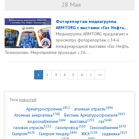
28 Мая
Фоторепортаж медиагруппы
ARMTORG с выставки «Газ. Нефть....
Медиагруппа ARMTORG предлагает к
просмотру фоторепортаж с 34-й
международной выставки «Газ. Нефть.
Технологии». Мероприятие проходит с 26...
1
2
3
4
5
6
>
>>
Теги
новостей
1852
2494
Арматуростроение
атомная отрасль
1760
1943
Атомная энергетика
Вестник Арматуростроителя
1684
2292
5460
водоснабжение
выставка
газ
5132
2550
1970
газовая отрасль
газопровод
Газоснабжение
4429
1444
2119
2823
Газпром
Газпром тендер
ЖКХ
задвижка
2320
3691