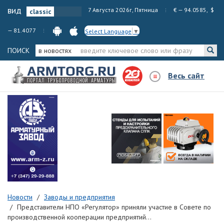
вид
7 Августа 2026г, Пятница
€ — 94.0585, $
— 81.4077
Select Language
▼
ПОИСК
в новостях
Весь сайт
Новости
Заводы и предприятия
Представители НПО «Регулятор» приняли участие в Совете по
производственной кооперации предприятий...