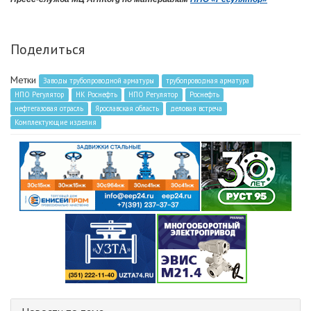
Поделиться
Метки
Заводы трубопроводной арматуры
трубопроводная арматура
НПО Регулятор
НК Роснефть
НПО Регулятор
Роснефть
нефтегазовая отрасль
Ярославская область
деловая встреча
Комплектующие изделия