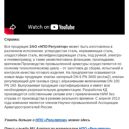
Справка:
Вся продукция
ЗАО «НПО Регулятор»
может быть изготовлена в
различном исполнении: углеродистая сталь, нержавеющая сталь,
хладостойкая сталь, молибденсодержащая сталь; под ручной, электро-
и пневмопривод; а также укомплектована фланцами, прокладками,
крепежом.Производство промышленной арматуры осуществляется по
полному технологическому циклу – от заготовок до сборки, испытаний и
контроля качества готового изделия. На предприятии осваиваются
новые виды продукции: клапан запорный DN 6 PN 3600 (кгс/см2), клапан
регулирующий для газовых сред с абразивными включениями DN 100
PN 160. Выпускаемая продукция
сертифицирована
и имеет всю
необходимую разрешительную документацию. Разработка КД
производится собственными силами или с привлечением НИИ без
отрыва от производства в режиме реального времени. С апреля 2013
года компания является членом Научно-промышленной Ассоциации
Арматуростроителей России.
Узнать больше о
НПО «Регулятор»
можно здесь
Пресс-служба МЦ Armtorg по материалам
НПО «Регулятор»