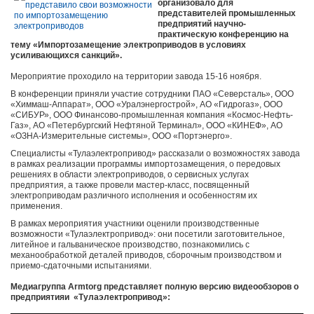
организовало для
представителей промышленных
предприятий научно-
практическую конференцию на
тему «Импортозамещение электроприводов в условиях
усиливающихся санкций».
Мероприятие проходило на территории завода 15-16 ноября.
В конференции приняли участие сотрудники ПАО «Северсталь», ООО
«Химмаш-Аппарат», ООО «Уралэнергострой», АО «Гидрогаз», ООО
«СИБУР», ООО Финансово-промышленная компания «Космос-Нефть-
Газ», АО «Петербургский Нефтяной Терминал», ООО «КИНЕФ», АО
«ОЗНА-Измерительные системы», ООО «Портэнерго».
Специалисты «Тулаэлектропривод» рассказали о возможностях завода
в рамках реализации программы импортозамещения, о передовых
решениях в области электроприводов, о сервисных услугах
предприятия, а также провели мастер-класс, посвященный
электроприводам различного исполнения и особенностям их
применения.
В рамках мероприятия участники оценили производственные
возможности «Тулаэлектропривод»: они посетили заготовительное,
литейное и гальваническое производство, познакомились с
механообработкой деталей приводов, сборочным производством и
приемо-сдаточными испытаниями.
Медиагруппа Armtorg представляет полную версию видеообзоров о
предприятияи «Тулаэлектропривод»: