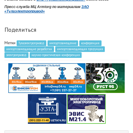
Пресс-служба МЦ Armtorg по материалам
ЗАО
«Тулаэлектропривод»
Поделиться
Метки
Тулаэлектропривод
импортозамещение
конференция
импортозамещающие разработки
импортозамещающая продукция
электропривод
научно-практическая конференция