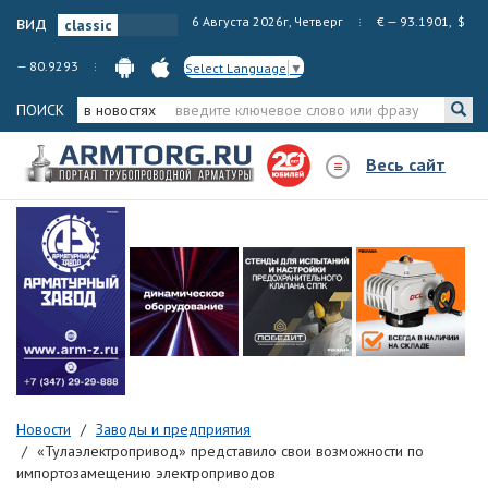
вид
6 Августа 2026г, Четверг
€ — 93.1901, $
— 80.9293
Select Language
▼
ПОИСК
в новостях
Весь сайт
Новости
Заводы и предприятия
«Тулаэлектропривод» представило свои возможности по
импортозамещению электроприводов