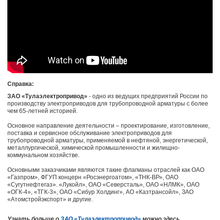
Справка:
ЗАО «Тулаэлектропривод»
- одно из ведущих предприятий России по
производству
электроприводов для трубопроводной арматуры
с более
чем 65-летней историей.
Основное направление деятельности – проектирование, изготовление,
поставка и сервисное обслуживание электроприводов для
трубопроводной арматуры, применяемой в нефтяной, энергетической,
металлургической, химической промышленности и жилищно-
коммунальном хозяйстве.
Основными заказчиками являются такие флагманы отраслей как ОАО
«Газпром», ФГУП концерн «Росэнергоатом», «ТНК-ВР», ОАО
«Сугутнефтегаз». «Лукойл», ОАО «Северсталь», ОАО «НЛМК», ОАО
«ОГК-4», «ТГК-3», ОАО «Сибур Холдинг», АО «Казтрансойл», ЗАО
«Атомстройэкспорт» и другие.
Узнать больше о
ЗАО «Тулаэлектропривод»
можно здесь