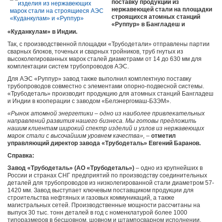
поставку продукции из
нержавеющей стали на площадки
строящихся атомных станций
«Руппур» в Бангладеш и
«Куданкулам» в Индии.
Так, с производственной площадки «Трубодетали» отправлены партии
сварных блоков, точеных и сварных тройников, труб гнутых из
высоколегированных марок сталей диаметрами от 14 до 630 мм для
комплектации систем трубопроводов АЭС.
Для АЭС «Руппур» завод также выполнил комплектную поставку
трубопроводов совместно с элементами опорно-подвесной системы.
«Трубодеталь» производит продукцию для атомных станций Бангладеш
и Индии в кооперации с заводом «Белэнергомаш-БЗЭМ».
«Рынок атомной энергетики – одно из наиболее привлекательных
направлений развития нашего бизнеса. Мы готовы предложить
нашим клиентам широкий спектр изделий и узлов из нержавеющих
марок стали с высочайшим уровнем качества»,
–
отметил
управляющий директор завода «Трубодеталь» Евгений Баранов.
Справка:
Завод «Трубодеталь» (АО «Трубодеталь»)
‒ одно из крупнейших в
России и странах СНГ предприятий по производству соединительных
деталей для трубопроводов из низколегированной стали диаметром 57-
1420 мм. Завод выступает ключевым поставщиком продукции для
строительства нефтяных и газовых коммуникаций, а также
магистральных сетей. Производственные мощности рассчитаны на
выпуск 30 тыс. тонн деталей в год с номенклатурой более 1000
типоразмеров в бесшовном, шовном и штампосварном исполнении.