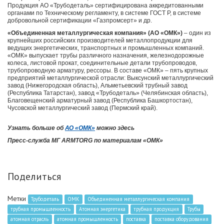
Продукция АО «Трубодеталь» сертифицирована аккредитованными
органами по Техническому регламенту, в системе ГОСТ Р, в системе
добровольной сертификации «Газпромсерт» и др.
«Объединенная металлургическая компания» (АО «ОМК»)
– один из
крупнейших российских производителей металлопродукции для
ведущих энергетических, транспортных и промышленных компаний.
«ОМК» выпускает трубы различного назначения, железнодорожные
колеса, листовой прокат, соединительные детали трубопроводов,
трубопроводную арматуру, рессоры. В составе «ОМК» – пять крупных
предприятий металлургической отрасли: Выксунский металлургический
завод (Нижегородская область), Альметьевский трубный завод
(Республика Татарстан), завод «Трубодеталь» (Челябинская область),
Благовещенский арматурный завод (Республика Башкортостан),
Чусовской металлургический завод (Пермский край).
Узнать больше об
АО «ОМК»
можно здесь
Пресс-служба МГ ARMTORG по материалам «ОМК»
Поделиться
Метки
Трубодеталь
ОМК
Объединенная металлургическая компания
трубная промышленность
Атомная энергетика
трубная продукция
Трубы
атомная отрасль
атомная промышленность
поставка
поставка оборудования