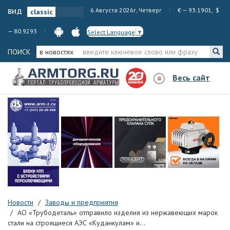
вид
6 Августа 2026г, Четверг
€ — 93.1901, $
— 80.9293
Select Language
▼
ПОИСК
в новостях
Весь сайт
Новости
Заводы и предприятия
АО «Трубодеталь» отправило изделия из нержавеющих марок
стали на строящиеся АЭС «Куданкулам» и...