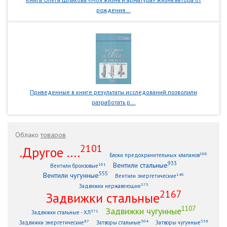
рождения...
Приведенные в книге результаты исследований позволили
разработать р...
Облако
товаров
2101
.Другое ....
166
Блоки предохранительных клапанов
933
Вентили стальные
161
Вентили бронзовые
555
Вентили чугунные
146
Вентили энергетические
373
Задвижки нержавеющие
2167
Задвижки стальные
1107
Задвижки чугунные
371
Задвижки стальные - ХЛ
87
304
338
Задвижки энергетические
Затворы стальные
Затворы чугунные