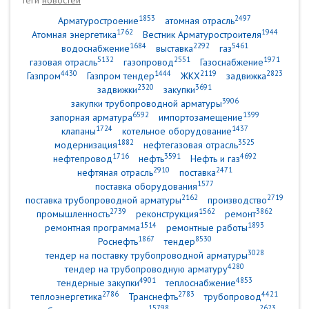
Теги
новостей
1853
2497
Арматуростроение
атомная отрасль
1762
1944
Атомная энергетика
Вестник Арматуростроителя
1684
2292
5461
водоснабжение
выставка
газ
5132
2551
1971
газовая отрасль
газопровод
Газоснабжение
4430
1444
2119
2823
Газпром
Газпром тендер
ЖКХ
задвижка
2320
3691
задвижки
закупки
3906
закупки трубопроводной арматуры
6592
1399
запорная арматура
импортозамещение
1724
1437
клапаны
котельное оборудование
1882
3525
модернизация
нефтегазовая отрасль
1716
3591
4692
нефтепровод
нефть
Нефть и газ
2910
2471
нефтяная отрасль
поставка
1577
поставка оборудования
2162
2719
поставка трубопроводной арматуры
производство
2739
1562
3862
промышленность
реконструкция
ремонт
1514
1893
ремонтная программа
ремонтные работы
1867
8530
Роснефть
тендер
3028
тендер на поставку трубопроводной арматуры
4280
тендер на трубопроводную арматуру
4901
4853
тендерные закупки
теплоснабжение
2786
2783
4421
теплоэнергетика
Транснефть
трубопровод
15798
2623