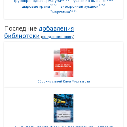
трубопроводная арматура
участие в выставке
5077
1763
шаровые краны
электронный аукцион
5731
Энергетика
Последние
добавления
библиотеки
(
предложить книгу
)
Сборник статей Кима Миргаязова
Книга Олега Шпакова «Моя жизнь и арматура» жизнь автора от