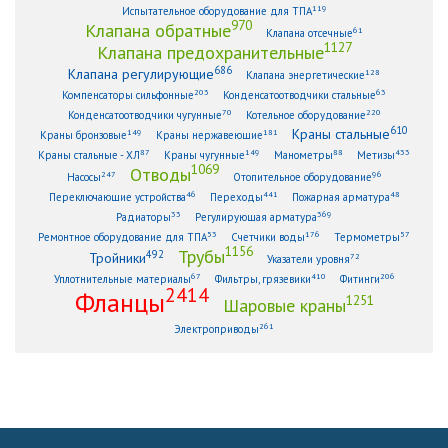
119
Испытательное оборудование для ТПА
970
Клапана обратные
61
Клапана отсечные
1127
Клапана предохранительные
686
Клапана регулирующие
128
Клапана энергетические
203
63
Компенсаторы сильфонные
Конденсатоотводчики стальные
70
220
Конденсатоотводчики чугунные
Котельное оборудование
610
Краны стальные
149
181
Краны бронзовые
Краны нержавеющие
87
149
88
433
Краны стальные - ХЛ
Краны чугунные
Манометры
Метизы
1069
Отводы
247
96
Насосы
Отопительное оборудование
46
441
48
Переключающие устройства
Переходы
Пожарная арматура
33
369
Радиаторы
Регулирующая арматура
53
176
57
Ремонтное оборудование для ТПА
Счетчики воды
Термометры
1156
Трубы
492
Тройники
72
Указатели уровня
67
410
206
Уплотнительные материалы
Фильтры, грязевики
Фитинги
2414
Фланцы
1251
Шаровые краны
261
Электроприводы