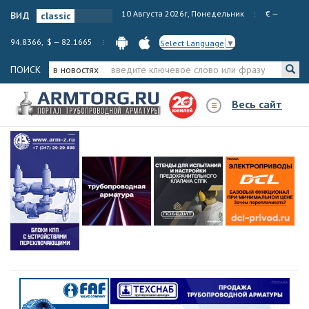
вид
10 Августа 2026г, Понедельник
€ —
94.8366, $ — 82.1665
Select Language
▼
ПОИСК
в новостях
Весь сайт