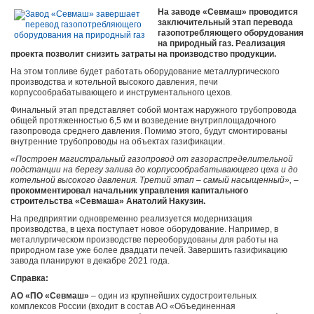
На заводе «Севмаш» проводится
заключительный этап перевода
газопотребляющего оборудования
на природный газ. Реализация
проекта позволит снизить затраты на производство продукции.
На этом топливе будет работать оборудование металлургического
производства и котельной высокого давления, печи
корпусообрабатывающего и инструментального цехов.
Финальный этап представляет собой монтаж наружного трубопровода
общей протяженностью 6,5 км и возведение внутриплощадочного
газопровода среднего давления. Помимо этого, будут смонтированы
внутренние трубопроводы на объектах газификации.
«Построен магистральный газопровод от газораспределительной
подстанции на берегу залива до корпусообрабатывающего цеха и до
котельной высокого давления. Третий этап – самый насыщенный»,
–
прокомментировал начальник управления капитального
строительства «Севмаша» Анатолий Накузин.
На предприятии одновременно реализуется модернизация
производства, в цеха поступает новое оборудование. Например, в
металлургическом производстве переоборудованы для работы на
природном газе уже более двадцати печей. Завершить газификацию
завода планируют в декабре 2021 года.
Справка:
АО «ПО «Cевмаш»
– один из крупнейших судостроительных
комплексов России (входит в состав АО «Объединенная