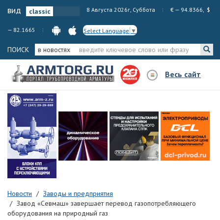
вид
8 Августа 2026г, Суббота
€ — 94.8366, $
— 82.1665
Select Language
▼
ПОИСК
в новостях
Весь сайт
Новости
Заводы и предприятия
Завод «Севмаш» завершает перевод газопотребляющего
оборудования на природный газ