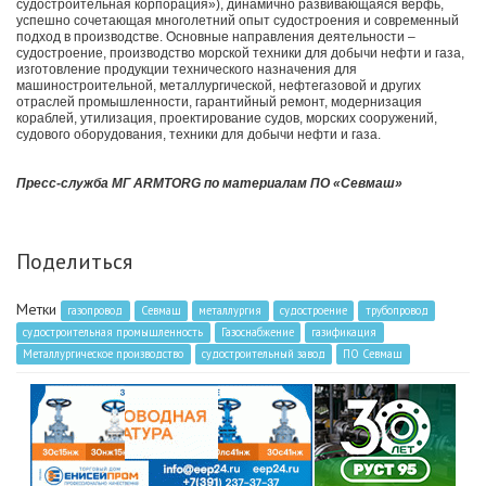
судостроительная корпорация»), динамично развивающаяся верфь,
успешно сочетающая многолетний опыт судостроения и современный
подход в производстве. Основные направления деятельности –
судостроение, производство морской техники для добычи нефти и газа,
изготовление продукции технического назначения для
машиностроительной, металлургической, нефтегазовой и других
отраслей промышленности, гарантийный ремонт, модернизация
кораблей, утилизация, проектирование судов, морских сооружений,
судового оборудования, техники для добычи нефти и газа.
Пресс-служба МГ ARMTORG по материалам ПО «Cевмаш»
Поделиться
Метки
газопровод
Севмаш
металлургия
судостроение
трубопровод
судостроительная промышленность
Газоснабжение
газификация
Металлургическое производство
судостроительный завод
ПО Севмаш