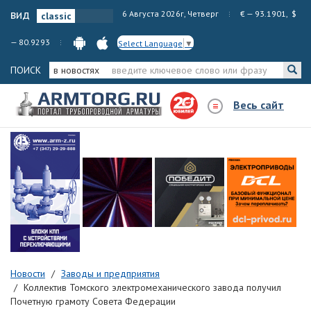
вид
6 Августа 2026г, Четверг
€ — 93.1901, $
— 80.9293
Select Language
▼
ПОИСК
в новостях
Весь сайт
Новости
Заводы и предприятия
Коллектив Томского электромеханического завода получил
Почетную грамоту Совета Федерации