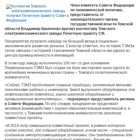
Член комитета Совета Федерации
по экономической политике,
представитель от
законодательного органа
государственной власти Томской
области Владимир Кравченко вручил коллективу Томского
электромеханического завода Почетную грамоту СФ.
Предприятие получило награду за большой вклад в социально-
экономическое развитие региона. Сенатор отметил, что история ТЭМЗа
тесно связана с историей становления Томской области как одного из
центра промышленности и инноваций.
В этом году заводу исполнилось 100 лет со дня основания.
Первоначально ТЭМЗ был создан на базе мастерских ныне одного из
крупнейших инженерных вузов страны – Томского политехнического
университета.
«Сейчас ТЭМЗ продолжает славные традиции, заложенные многими
поколениями рабочих и инженеров. Завод выпускает оборудование для
нефтегазового комплекса, горно-шахтное оборудование и
промышленные вентиляторы»,
–
подчеркнул представитель региона
в Совете Федерации.
По его словам, предприятие продолжает
активное взаимодействие с научно-образовательным комплексом и, в
частности, с Томским политехническим университетом, реализуя
совместные проекты.
«В 2019 году завершился совместный проект, в рамках которого
создан участок, где собрано оборудование, в том числе – специально
созданные импортозамещающие установки. Они предназначены для
контроля деталей трубопроводной арматуры. Ранее же