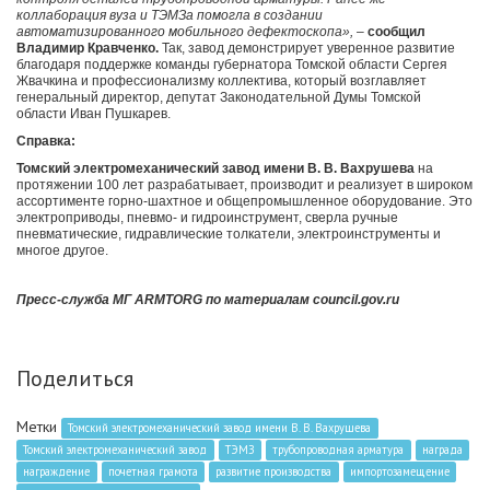
коллаборация вуза и ТЭМЗа помогла в создании
автоматизированного мобильного дефектоскопа»,
–
сообщил
Владимир Кравченко.
Так, завод демонстрирует уверенное развитие
благодаря поддержке команды губернатора Томской области Сергея
Жвачкина и профессионализму коллектива, который возглавляет
генеральный директор, депутат Законодательной Думы Томской
области Иван Пушкарев.
Справка:
Томский электромеханический завод имени В. В. Вахрушева
на
протяжении 100 лет разрабатывает, производит и реализует в широком
ассортименте горно-шахтное и общепромышленное оборудование. Это
электроприводы, пневмо- и гидроинструмент, сверла ручные
пневматические, гидравлические толкатели, электроинструменты и
многое другое.
Пресс-служба МГ ARMTORG по материалам council.gov.ru
Поделиться
Метки
Томский электромеханический завод имени В. В. Вахрушева
Томский электромеханический завод
ТЭМЗ
трубопроводная арматура
награда
награждение
почетная грамота
развитие производства
импортозамещение