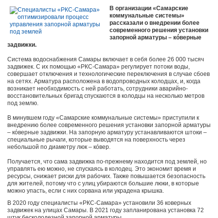
В организации «Самарские
коммунальные системы»
рассказали о внедрении более
современного решения установки
запорной арматуры – кóверные
задвижки.
Система водоснабжения Самары включает в себя более 26 000 тысяч
задвижек. С их помощью «РКС-Самара» регулирует потоки воды,
совершает отключения и технологические переключения в случае сбоев
на сетях. Арматура расположена в водопроводных колодцах, и, когда
возникает необходимость с ней работать, сотрудники аварийно-
восстановительных бригад спускаются в колодцы на несколько метров
под землю.
В минувшем году «Самарские коммунальные системы» приступили к
внедрению более современного решения установки запорной арматуры
– кóверные задвижки. На запорную арматуру устанавливаются штоки –
специальные рычаги, которые выводятся на поверхность через
небольшой по диаметру люк – кóвер.
Получается, что сама задвижка по-прежнему находится под землей, но
управлять ею можно, не спускаясь в колодец. Это экономит время и
ресурсы, снижает риски для рабочих. Также повышается безопасность
для жителей, потому что с улиц убираются большие люки, в которые
можно упасть, если с них сорвана или украдена крышка.
В 2020 году специалисты «РКС-Самара» установили 36 коверных
задвижек на улицах Самары. В 2021 году запланирована установка 72
штук бесколодезной запорной арматуры.