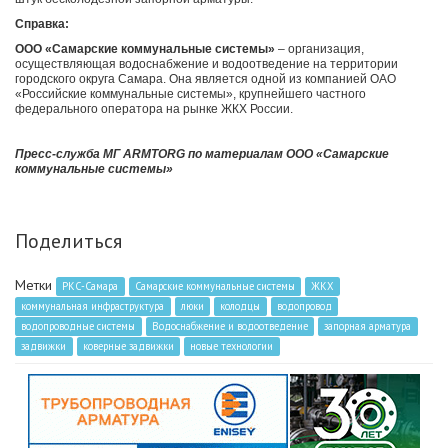
Справка:
ООО «Самарские коммунальные системы»
– организация,
осуществляющая водоснабжение и водоотведение на территории
городского округа Самара. Она является одной из компанией ОАО
«Российские коммунальные системы», крупнейшего частного
федерального оператора на рынке ЖКХ России.
Пресс-служба МГ ARMTORG по материалам
ООО «Самарские
коммунальные системы»
Поделиться
Метки
РКС-Самара
Самарские коммунальные системы
ЖКХ
коммунальная инфраструктура
люки
колодцы
водопровод
водопроводные системы
Водоснабжение и водоотведение
запорная арматура
задвижки
коверные задвижки
новые технологии