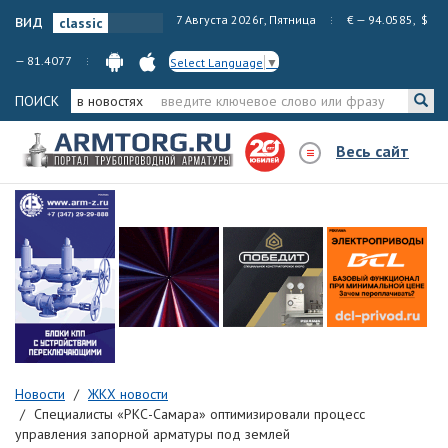
вид
7 Августа 2026г, Пятница
€ — 94.0585, $
— 81.4077
Select Language
▼
ПОИСК
в новостях
Весь сайт
Новости
ЖКХ новости
Специалисты «РКС-Самара» оптимизировали процесс
управления запорной арматуры под землей